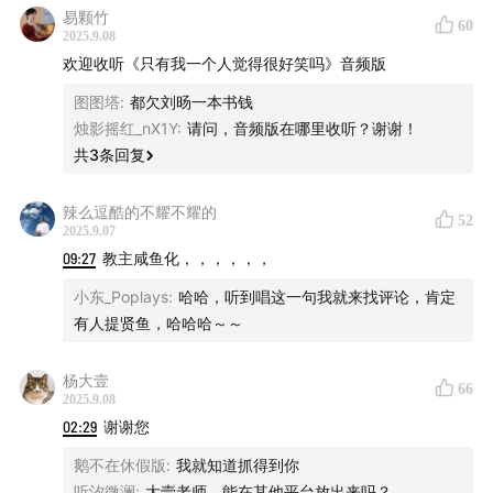
易颗竹
60
2025.9.08
欢迎收听《只有我一个人觉得很好笑吗》音频版
图图塔
:
都欠刘旸一本书钱
烛影摇红_nX1Y
:
请问，音频版在哪里收听？谢谢！
共
3
条回复
辣么逗酷的不耀不耀的
52
2025.9.07
09:27
教主咸鱼化，，，，，，
小东_Poplays
:
哈哈，听到唱这一句我就来找评论，肯定
有人提贤鱼，哈哈哈～～
杨大壹
66
2025.9.08
02:29
谢谢您
鹅不在休假版
:
我就知道抓得到你
听汐微澜
:
大壹老师，能在其他平台放出来吗？