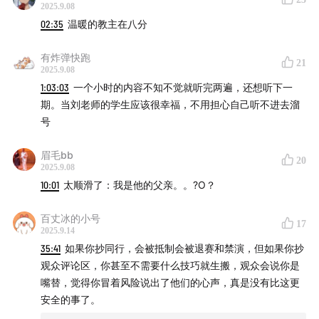
2025.9.08
02:35
温暖的教主在八分
有炸弹快跑
21
2025.9.08
1:03:03
一个小时的内容不知不觉就听完两遍，还想听下一
期。当刘老师的学生应该很幸福，不用担心自己听不进去溜
号
眉毛bb
20
2025.9.08
10:01
太顺滑了：我是他的父亲。。?O？
百丈冰的小号
17
2025.9.14
35:41
如果你抄同行，会被抵制会被退赛和禁演，但如果你抄
观众评论区，你甚至不需要什么技巧就生搬，观众会说你是
嘴替，觉得你冒着风险说出了他们的心声，真是没有比这更
安全的事了。