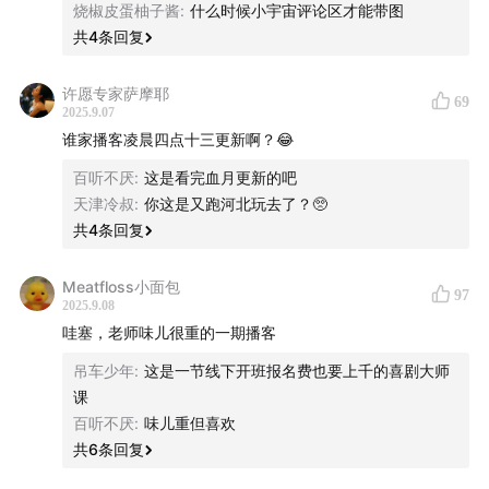
烧椒皮蛋柚子酱
:
什么时候小宇宙评论区才能带图
共
4
条回复
许愿专家萨摩耶
69
2025.9.07
谁家播客凌晨四点十三更新啊？😂
百听不厌
:
这是看完血月更新的吧
天津冷叔
:
你这是又跑河北玩去了？🥺
共
4
条回复
Meatfloss小面包
97
2025.9.08
哇塞，老师味儿很重的一期播客
吊车少年
:
这是一节线下开班报名费也要上千的喜剧大师
课
百听不厌
:
味儿重但喜欢
共
6
条回复