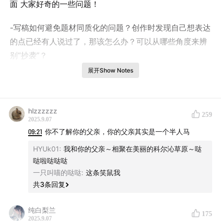
面 大家好奇的一些问题！
-写稿如何避免题材同质化的问题？创作时发现自己想表达
的点已经有人说过了，那该怎么办？可以从哪些角度来辨
别“抄袭”？
-总感觉聊的题材很有限，观众也有点审美疲劳，教主在内
展开Show Notes
容创新方面有什么心得？同样的题材怎么找到新的角度？
-偶尔灵感一闪，想了一个梗，自己觉得爆好笑，但讲出来
别人都 get 不到，是为什么、该怎么办？
hlzzzzzz
259
2025.9.07
-如何看待节目间经常“撞梗”？
09:21
你不了解你的父亲，你的父亲其实是一个半人马
-梗或者包袱会有比较重的个人色彩，大家一听就知道这是
HYUk01
:
我和你的父亲～相聚在美丽的科尔沁草原～哒
谁想出来的，这是好事吗？
哒啦哒哒哒
-Sketch比赛里面大底一般都会高分，而一条路搞笑到底
一只叫喵的哒哒
:
这条笑鼠我
的作品分数相对来说会低一些，所以创作的时候，会不会
共
3
条回复
下意识编一个大底出来？如何区分煽情和动情？
-相比于其他形式，为什么漫才呈现出来的效果有很大的差
纯白梨兰
175
2025.9.07