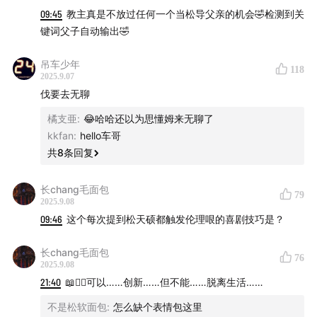
别？好的真的特别好、差的真的特别差？
09:45
教主真是不放过任何一个当松导父亲的机会🤣检测到关
-以前被讨厌的人折磨非常痛苦，当时特别想吐槽他，但是
键词父子自动输出🤣
情绪太激烈了想不出好笑的包袱。现在可以笑着聊了，但
又没有那么强烈的情绪了。请问写段子的时候如何平衡情
吊车少年
118
2025.9.07
绪问题？
伐要去无聊
欢迎大家收听本期播客！
橘支亜
:
😂哈哈还以为思懂姆来无聊了
kkfan
:
hello车哥
小红书&B站&微博：无聊斋
共
8
条回复
节目公众号：无聊斋、单立人喜剧
自荐成为嘉宾：无聊斋公众号回复“投稿”
长chang毛面包
79
2025.9.08
09:46
这个每次提到松天硕都触发伦理哏的喜剧技巧是？
长chang毛面包
76
2025.9.08
21:40
📖✍🏻可以……创新……但不能……脱离生活……
不是松软面包
:
怎么缺个表情包这里