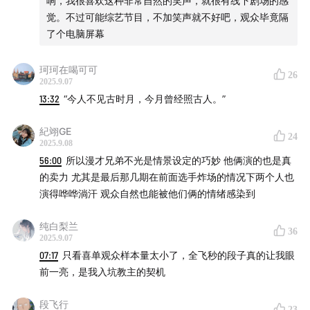
响，我很喜欢这种非常自然的笑声，就很有线下剧场的感
觉。不过可能综艺节目，不加笑声就不好吧，观众毕竟隔
了个电脑屏幕
珂珂在喝可可
26
2025.9.07
13:32
“今人不见古时月，今月曾经照古人。”
紀翊GE
24
2025.9.08
56:00
所以漫才兄弟不光是情景设定的巧妙 他俩演的也是真
的卖力 尤其是最后那几期在前面选手炸场的情况下两个人也
演得哗哗淌汗 观众自然也能被他们俩的情绪感染到
纯白梨兰
36
2025.9.07
07:17
只看喜单观众样本量太小了，全飞秒的段子真的让我眼
前一亮，是我入坑教主的契机
段飞行
23