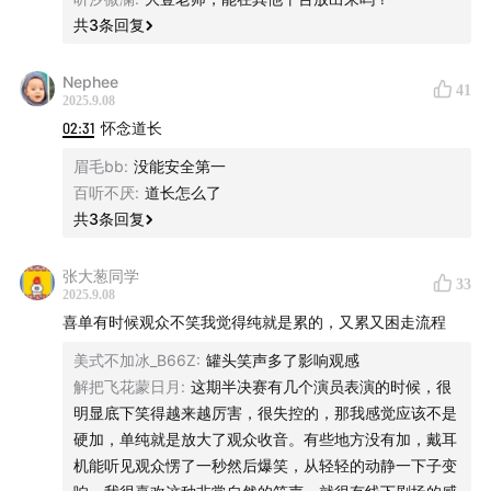
共
3
条回复
Nephee
41
2025.9.08
02:31
怀念道长
眉毛bb
:
没能安全第一
百听不厌
:
道长怎么了
共
3
条回复
张大葱同学
33
2025.9.08
喜单有时候观众不笑我觉得纯就是累的，又累又困走流程
美式不加冰_B66Z
:
罐头笑声多了影响观感
解把飞花蒙日月
:
这期半决赛有几个演员表演的时候，很
明显底下笑得越来越厉害，很失控的，那我感觉应该不是
硬加，单纯就是放大了观众收音。有些地方没有加，戴耳
机能听见观众愣了一秒然后爆笑，从轻轻的动静一下子变