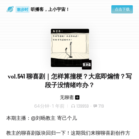
听播客，上小宇宙！
点击下载
散步时
通勤路上
vol.541 聊喜剧｜怎样算撞梗？大底即煽情？写
段子没情绪咋办？￼
无聊斋
64分钟
·
1 年前
139959
·
719
本期主播：@刘旸教主 寄己个儿
教主的聊喜剧版块回归一下！这期我们来聊聊喜剧创作方