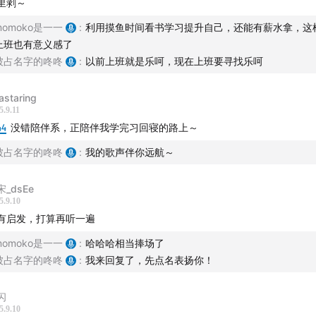
里剥～
momoko是一一
:
利用摸鱼时间看书学习提升自己，还能有薪水拿，这
上班也有意义感了
被占名字的咚咚
:
以前上班就是乐呵，现在上班要寻找乐呵
astaring
5.9.11
44
没错陪伴系，正陪伴我学完习回寝的路上～
被占名字的咚咚
:
我的歌声伴你远航～
宋_dsEe
5.9.10
有启发，打算再听一遍
momoko是一一
:
哈哈哈相当捧场了
被占名字的咚咚
:
我来回复了，先点名表扬你！
闪
5.9.10