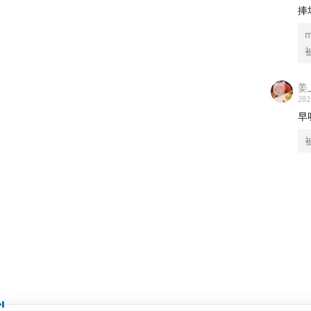
捧
姜_
202
早