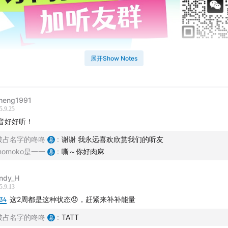
展开Show Notes
期介绍】
们常常陷入「什么都没干，就已经很累」的命缩力状态，
heng1991
5.9.25
到底是身体真的累，还是一种主观感受？
音好好听！
被占名字的咚咚
:
谢谢 我永远喜欢欣赏我们的听友
目我们来聊聊生活中”活人未死“的时刻，以及如何改变这种低能
momoko是一一
:
嘶～你好肉麻
】
ndy_H
5.9.13
na老师
:34
这2周都是这种状态😞，赶紧来补补能量
我们】
被占名字的咚咚
:
TATT