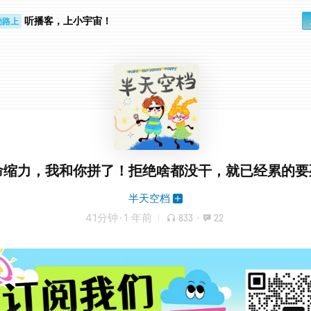
听播客，上小宇宙！
勤路上
睛好累
命缩力，我和你拼了！拒绝啥都没干，就已经累的要
半天空档
41分钟
·
1 年前
833
·
22