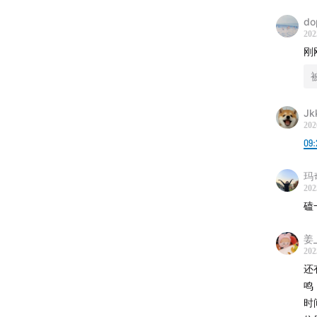
小红书
do
202
刚
合作邮箱：
听友群：
Jk
小宇宙
202
09:
玛
202
磕
姜_
202
还
鸣
时