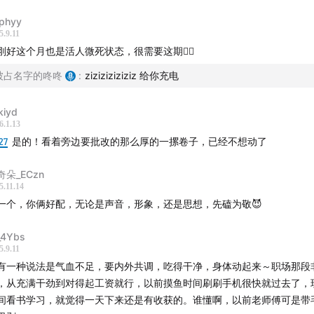
：
momoko是一一
phyy
5.9.11
刚好这个月也是活人微死状态，很需要这期🙋‍♀️
kaylawoo@163.com
被占名字的咚咚
:
ziziziziziziz 给你充电
添加微信“btkdkkxx”拉你进群
kiyd
丨网易云音乐丨荔枝FM丨喜马拉雅丨四川观察APP：半天空档
6.1.13
27
是的！看着旁边要批改的那么厚的一摞卷子，已经不想动了
奇朵_ECzn
5.11.14
一个，你俩好配，无论是声音，形象，还是思想，先磕为敬😈
4Ybs
5.9.11
有一种说法是气血不足，要内外共调，吃得干净，身体动起来～职场那段
，从充满干劲到对得起工资就行，以前摸鱼时间刷刷手机很快就过去了，
间看书学习，就觉得一天下来还是有收获的。谁懂啊，以前老师傅可是带