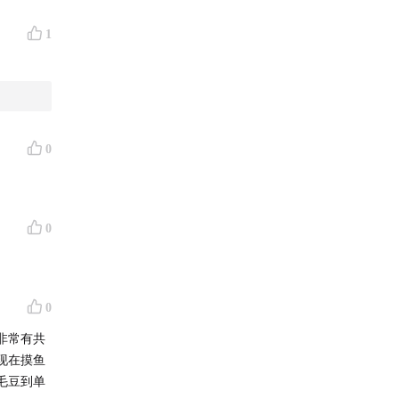
1
0
0
0
非常有共
现在摸鱼
毛豆到单