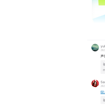
🎙【本
最近我
yu
202
「累」
声
本期节
【剪辑
Sa
202
📌 Oli
02
【找到