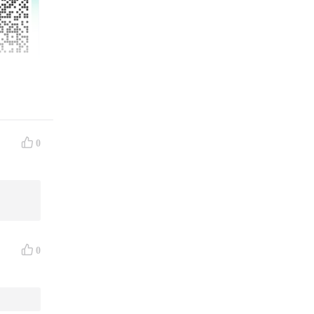
0
量状态
0