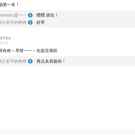
场第一名！
momoko是一一
:
嘿嘿 抓住！
被占名字的咚咚
:
好早
4Ybs
5.9.11
呀咚咚～早呀一一～先留言再听
被占名字的咚咚
:
再点名表扬你！