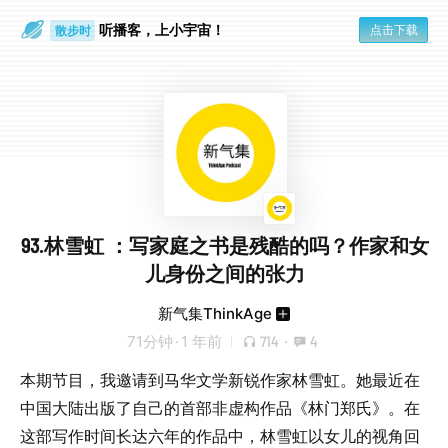
听播客，上小宇宙！
点击下载
散步时
通勤路上
93.林雪虹 ：写家庭之书是残酷的吗？作家和女
儿身份之间的张力
新气集ThinkAge
71分钟
·
1 年前
714
·
4
本期节目，我邀请到⻢华文学新锐作家林雪虹。她最近在
中国大陆出版了自己的首部非虚构作品《林⻔郑氏》。在
这部写作时间⻓达六年的作品中，林雪虹以女儿的视⻆回