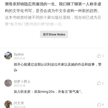
溯母亲郑锦隐忍而顽强的一生。我们聊了聊第一人称非虚
构的文学化书写，是否会成为中文非虚构一种新的趋势。
这本书稿曾经被不同的十家出版社退稿，现在却已成为豆
瓣"每月热门图书排行榜"的第一位。
展开Show Notes
我们探讨了她受什么样的文化地理和信仰影响的写作，这
种语言风格如何为马来西亚华语文学注入新的可能性。
【时间轴】
Sydnz
3
2025.9.11
00:00:36
林雪虹为何选择以非虚构来呈现首部作品？
很开心能通过这期认识到这位作家以及她的作品和故事，赞
00:03:16
马来西亚华人与中国大陆母女关系的共通性
👍
00:05:52
从中文系毕业若干年后，林雪虹在35岁决定以作
家为志业
胡萝卜爵士
2
2025.9.10
00:10:32
为什么林雪虹认为她过去的成长环境被一种“失败
加入听友群：添加ming30s，并备注“新气集”。
文化”所笼罩
00:13:36
林雪虹的家庭有一种出走的传统
詩文倩
0
2025.9.10
00:18:00