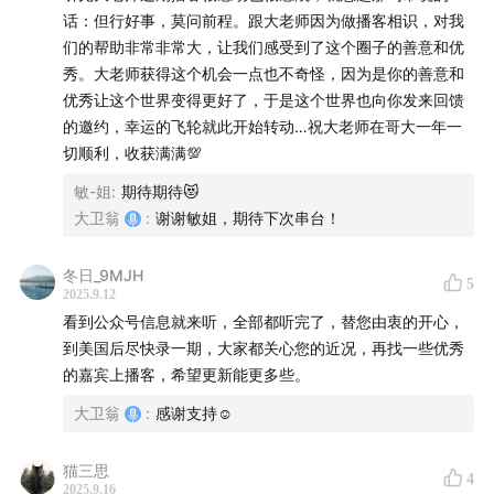
话：但行好事，莫问前程。跟大老师因为做播客相识，对我
们的帮助非常非常大，让我们感受到了这个圈子的善意和优
秀。大老师获得这个机会一点也不奇怪，因为是你的善意和
优秀让这个世界变得更好了，于是这个世界也向你发来回馈
的邀约，幸运的飞轮就此开始转动…祝大老师在哥大一年一
切顺利，收获满满💯
敏-姐
:
期待期待😻
大卫翁
:
谢谢敏姐，期待下次串台！
冬日_9MJH
5
2025.9.12
看到公众号信息就来听，全部都听完了，替您由衷的开心，
到美国后尽快录一期，大家都关心您的近况，再找一些优秀
的嘉宾上播客，希望更新能更多些。
大卫翁
:
感谢支持☺️
猫三思
4
2025.9.16