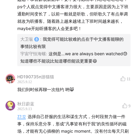
ps个人观点觉得中文播客潜力很大，主要原因是因为上下班
通勤时间变长了，以前一般就是听歌，但听歌久了有点单调
就改为听播客。随着路上越来越堵上下班时间越来越长，
maybe开始听播客的人会更多吧！
大卫翁
:
我觉得可能比较难的点在于中文播客能聊的
事情比较有限
宇宙守恒海螺
:
这倒是…we are always been watched😓
知道哪些不能说比知道哪些能说更重要😄
HD190735n游猫猫
11
2025.9.12
我们到时候再聊一次纽约 哟😸
秋日蔚蓝
9
2025.9.13
37:12
选择自己舒服的生活和谋生方式，分时段努力做一件
事，保持乐意分享，形成“凡事皆有利于我”的良性循环的磁
场，才能有无心插柳的 magic moment。没有付出每天只刷