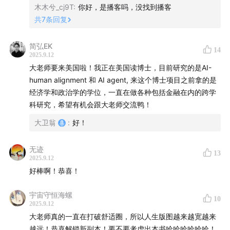
木木兮_cj9T
:
你好，是播客吗，没找到播客
共
7
条回复
简弘EK
14
2025.9.12
大老师要来美国啦！我正在美国读博士，目前研究的是AI-
human alignment 和 AI agent, 来这个博士项目之前拿的是
经济学和政治学的学位，一直在做各种包括金融在内的跨学
科研究，希望有机会跟大老师交流鸭！
大卫翁
:
好！
无迹
13
2025.9.12
好棒啊！恭喜！
宇宙守恒海螺
10
2025.9.12
大老师真的一直在打破舒适圈，所以人生版图越来越宽越来
越远！恭喜解锁新副本！要不要考虑出本书哈哈哈哈哈哈！