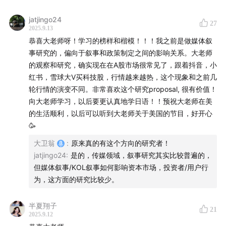
简明时间轴：
jatjingo24
27
00:28
为什么要为此录一期播客？
2025.9.13
恭喜大老师呀！学习的榜样和楷模！！！我之前是做媒体叙
01:32
说说这个机会的来龙去脉
事研究的，偏向于叙事和政策制定之间的影响关系。大老师
的观察和研究，确实现在在A股市场很常见了，跟着抖音，小
07:38
我想去研究一个什么样的课题？
红书，雪球大V买科技股，行情越来越热，这个现象和之前几
轮行情的演变不同。非常喜欢这个研究proposal, 很有价值！
欢迎在美国的朋友与我联系，希望这一年能和很多的人探
向大老师学习，以后要更认真地学日语！！预祝大老师在美
的生活顺利，以后可以听到大老师关于美国的节目，好开心
讨这个话题。
🥳
27:47
聊聊我在得到这样的一个机会后的一些感受
大卫翁
:
原来真的有这个方向的研究者！
jatjingo24
:
是的，传媒领域，叙事研究其实比较普遍的，
欢迎加入我的
知识星球
，我正在好好运营那一片后花园。
但媒体叙事/KOL叙事如何影响资本市场，投资者/用户行
为，这方面的研究比较少。
欢迎大家关注我的生活方式播客节目《犬生活》，
《番
外：我们为什么热爱度假酒店？》
新鲜出炉~
半夏翔子
21
2025.9.12