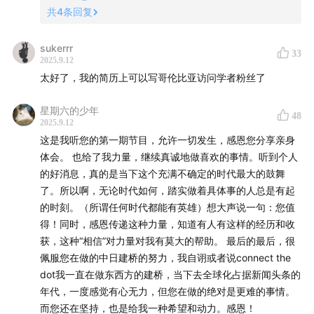
共
4
条回复
了，毕竟这是一个播客极其主流，甚至政要可以通过社交
媒体来影响民众意志的地方。
sukerrr
33
2025.9.12
当然，或许这个课题根本没有答案，但作为一个大时代的
太好了，我的简历上可以写哥伦比亚访问学者粉丝了
观察和记录者，如果能够捕捉到一些碎片和现象，我想也
已经足够了。
星期六的少年
48
2025.9.12
同时，也希望我得到的这个机会可以告诉所有正在和想要
这是我听您的第一期节目，允许一切发生，感恩您分享亲身
体会。 也给了我力量，继续真诚地做喜欢的事情。听到个人
做播客的朋友：做一档播客，你的目的未必就是要商业
的好消息，真的是当下这个充满不确定的时代最大的鼓舞
化，通过这个媒介你也可以链接到更多的可能性。
了。所以啊，无论时代如何，踏实做着具体事的人总是有起
的时刻。（所谓任何时代都能有英雄）想大声说一句：您值
谢谢听友们的鼎力支持，没有你们，我也不会有这次机
得！同时，感恩传递这种力量，知道有人有这样的经历和收
会。当然更要谢谢为我提供这次机会的朋友，以及背后一
获，这种“相信”对力量对我有莫大的帮助。 最后的最后，很
直默默支持我的家人。
佩服您在做的中日建桥的努力，我自诩或者说connect the
dot我一直在做东西方的建桥，当下去全球化占据新闻头条的
背起行囊，我又要开启一段新的旅程了。
年代，一度感觉有心无力，但您在做的绝对是更难的事情。
而您还在坚持，也是给我一种希望和动力。感恩！