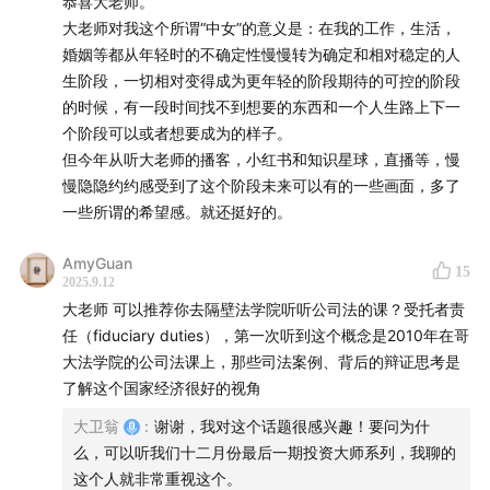
欢迎在评论区和我互动，或者给我写邮件，邮箱地址
恭喜大老师。
大老师对我这个所谓“中女”的意义是：在我的工作，生活，
qizhulouyanbinke@gmail.com。
婚姻等都从年轻时的不确定性慢慢转为确定和相对稳定的人
生阶段，一切相对变得成为更年轻的阶段期待的可控的阶段
封面：机器人之梦剧照
的时候，有一段时间找不到想要的东西和一个人生路上下一
个阶段可以或者想要成为的样子。
节目BGM：
但今年从听大老师的播客，小红书和知识星球，直播等，慢
慢隐隐约约感受到了这个阶段未来可以有的一些画面，多了
The Long Way Round - Jodymoon
一些所谓的希望感。就还挺好的。
自然卷 - 三十岁以后
AmyGuan
15
2025.9.12
节目后期：大卫翁
大老师 可以推荐你去隔壁法学院听听公司法的课？受托者责
任（fiduciary duties），第一次听到这个概念是2010年在哥
大法学院的公司法课上，那些司法案例、背后的辩证思考是
了解这个国家经济很好的视角
大卫翁
:
谢谢，我对这个话题很感兴趣！要问为什
么，可以听我们十二月份最后一期投资大师系列，我聊的
这个人就非常重视这个。