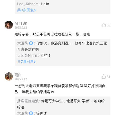
Lee_JXhhom
:
Hello
研究课题都很感兴趣的时候，我才开始认真对待这件事
共
3
条回复
情。
MTTBK
我应该不是中文播客圈第一位去美国大学做访问学者的
59
2025.9.12
人，但应该是第一个因为播客受到邀请，而且去研究的也
哈哈恭喜，那是不是可以拉着张骏录一期，哈哈
是播客相关课题的。
大卫翁
:
你别说，你还真别说……他今年比赛的第三轮
可真是封神啊
我希望借助哥伦比亚大学新闻学院这样一个对于新闻、媒
大耳朵Niniiiiii
:
期待！
体、叙事都有着深厚积淀和研究的平台，能够为我做播客
共
7
条回复
这几年一直思考的一个问题寻找答案——
雨白
31
“在传统媒体式微、个体内容创作者日益掌握话语权的当
2025.9.12
一想到大老师要当我学弟我就羡慕得钥匙😭😭好好照顾自
下，在算法和订阅成为普罗大众获取信息的两大关键机制
己，等我去纽约录播客🍻
的今天，宏观、经济乃至资本市场的叙事，究竟会被如何
重塑？”
播客霓虹电波
:
你是哥大学生，他是哥大“学者”，哈哈哈
哈哈
我想没有比美国更适合观察、探讨、思考这个问题的国度
大卫翁
:
等你🍺