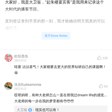
大家好，我是大卫翁，“起朱楼宴宾客”是我用来记录这个
大时代的播客节目。
直到签证拿到手里的那一刻，我才敢确信明天我真的可以
成行了。
展开Show Notes
毕竟年初这个机会找到我的时候，我还是满脸的不可置
信。
欧阳墨鱼
120
什么？只是因为听了我几期播客，就邀请我去做访问学
2025.9.12
者？
哇塞 沾沾喜气！大家都要去更大的世界钻研自己的课题啊！
🤩
在项目推进的过程中，又经历了特朗普政府对美国大学的
洛辰Eudeamonia
无情打击，哥大首当其冲被反复摩擦，我一度觉得这事儿
64
2025.9.12
大概率是要黄了。
哎呀妈呀，有种大老师怎么一直在替我过dream life的感觉…
大老师的每一步在我的梦里都有🥹🥹🥹
直到学校那边发来对我研究提纲的修改意见，以及新闻学
大卫翁
:
现实也可以有！
院的副院长给我发来热情洋溢的邮件，表示对我的履历和