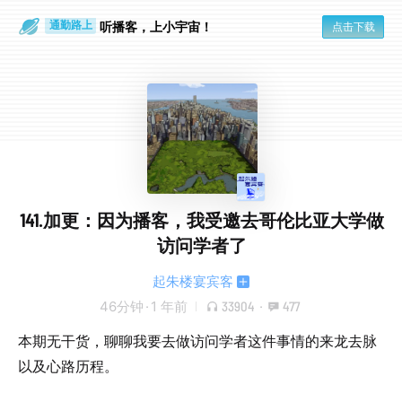
听播客，上小宇宙！
点击下载
通勤路上
眼睛好累
141.加更：因为播客，我受邀去哥伦比亚大学做
访问学者了
起朱楼宴宾客
46分钟
·
1 年前
33904
·
477
本期无干货，聊聊我要去做访问学者这件事情的来龙去脉
以及心路历程。