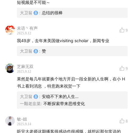
短视频是不可能～
大卫翁
:
总结的很棒
未语丶有声
9
2025.9.12
我49岁，去年来美国做visiting scholar，新闻专业
大卫翁
:
赞
芝麻无双
9
2025.9.12
果然是每几年就要换个地方开启一段全新的人生啊，在小 H
书上看到消息 ，特意跑来祝贺一下
大卫翁
:
安稳不下来的人生…
一颗老韭菜
:
不断探索带来思维变化
敏-姐
8
2025.9.14
听完大老师这期播客很感动也很感慨，就想起那句常说的