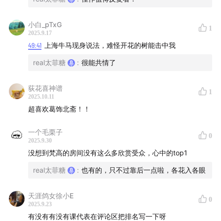
小白_pTxG
1
2025.9.17
26:42
Top3《罗歇·茹尔丹先生的夫人》阿尔贝·贝纳尔
49:41
上海牛马现身说法，难怪开花的树能击中我
real太菲糖
:
很能共情了
荻花喜神谱
1
2025.10.11
超喜欢葛饰北斋！！
一个毛栗子
0
2025.9.30
没想到梵高的房间没有这么多欣赏受众，心中的top1
real太菲糖
:
也有的，只不过靠后一点啦，各花入各眼
天涯鸽女徐小E
0
2025.9.23
有没有有没有课代表在评论区把排名写一下呀