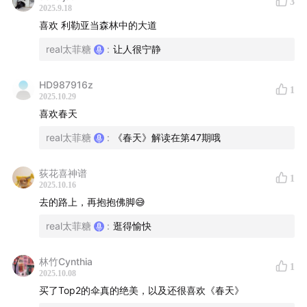
3
2025.9.18
馆、缔造现代、奥赛展、印象派、纳比派、点彩派、学院
喜欢 利勒亚当森林中的大道
派、现实主义、女性主义、莫奈、库尔贝、西涅克、博纳
real太菲糖
:
让人很宁静
尔
HD987916z
0:47
第一期奥赛展回顾、本期内容提要和评选方式说明
1
2025.10.29
喜欢春天
4:16
Top1《贝勒岛荒野海岸的岩石》莫奈
real太菲糖
:
《春天》解读在第47期哦
荻花喜神谱
1
2025.10.16
去的路上，再抱抱佛脚😅
real太菲糖
:
逛得愉快
林竹Cynthia
1
2025.10.08
买了Top2的伞真的绝美，以及还很喜欢《春天》