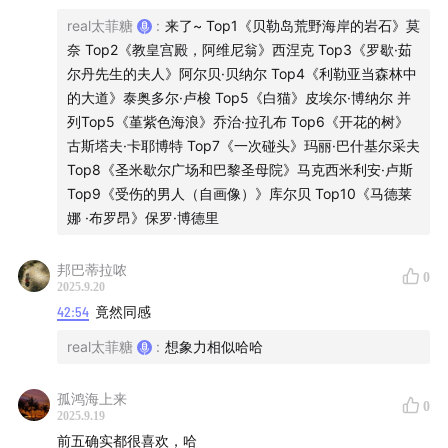
real太菲糖
:
来了~ Top1《贝勒岛荒野海岸的岩石》莫
奈 Top2《教皇宫殿，阿维尼翁》西涅克 Top3《罗歇·茹
尔丹先生的夫人》阿尔贝·贝纳尔 Top4《利勒亚当森林中
的大道》泰奥多尔·卢梭 Top5《白猫》皮埃尔·博纳尔 并
列Top5《堇紫色海浪》乔治·拉孔布 Top6《开花的树》
古斯塔夫·卡耶博特 Top7《一次碰头》玛丽·巴什基尔采夫
Top8《圣米歇尔广场和巴黎圣母院》马克西米利安·卢斯
Top9《受伤的男人（自画像）》库尔贝 Top10《马德莱
娜 ·布罗昂》保罗·博德里
邦巴蒂拉哝
30:33
Top4《利勒亚当森林中的大道》泰奥多尔·卢梭
0
2025.9.20
42:54
竟然同感
real太菲糖
:
想象力相似哈哈
孤鸿海上来
0
2025.9.19
前五确实都很喜欢，哈