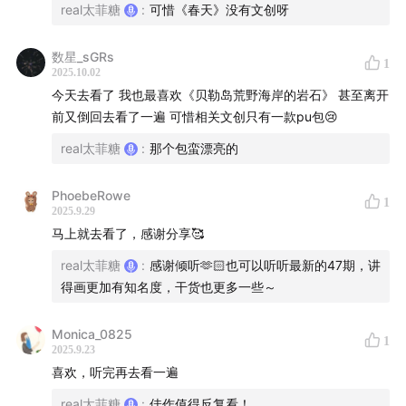
real太菲糖
:
可惜《春天》没有文创呀
数星_sGRs
1
2025.10.02
今天去看了 我也最喜欢《贝勒岛荒野海岸的岩石》 甚至离开
前又倒回去看了一遍 可惜相关文创只有一款pu包😢
18:34
Top2《教皇宫殿，阿维尼翁》西涅克
real太菲糖
:
那个包蛮漂亮的
PhoebeRowe
1
2025.9.29
马上就去看了，感谢分享🥰
real太菲糖
:
感谢倾听🫶🏻也可以听听最新的47期，讲
得画更加有知名度，干货也更多一些～
Monica_0825
1
2025.9.23
喜欢，听完再去看一遍
real太菲糖
:
佳作值得反复看！