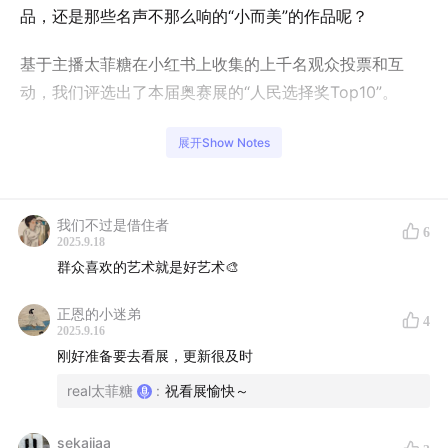
品，还是那些名声不那么响的“小而美”的作品呢？
基于主播太菲糖在小红书上收集的上千名观众投票和互
动，我们评选出了本届奥赛展的“人民选择奖Top10”。
本期我们将探讨这些作品为何能引起现代观众的共鸣，解
展开Show Notes
析画家们的生平故事和创作背景，同时分享展览中独特的
展陈设计和观众与这些艺术珍品之间的情感连接。你在欣
赏这些画作时是否也有一样的感受呢？欢迎与我们讨论！
我们不过是借住者
6
2025.9.18
群众喜欢的艺术就是好艺术🎨
如果想站在
艺术史、艺术流派发展
的角度理解本次展览
的作品，第一期内容会更适合您：
37.浦美奥赛展|从艺
正恩的小迷弟
4
术史到展品，看展全指南
2025.9.16
刚好准备要去看展，更新很及时
本期续集，
逐画讲解Top11-Top20
展品：
47.浦美奥赛
real太菲糖
:
祝看展愉快～
逐画解读|梵高、高更和雷诺阿的色彩
关键词：奥赛大展、
sekaijaa
浦美奥赛展、浦东美术馆、奥赛博物