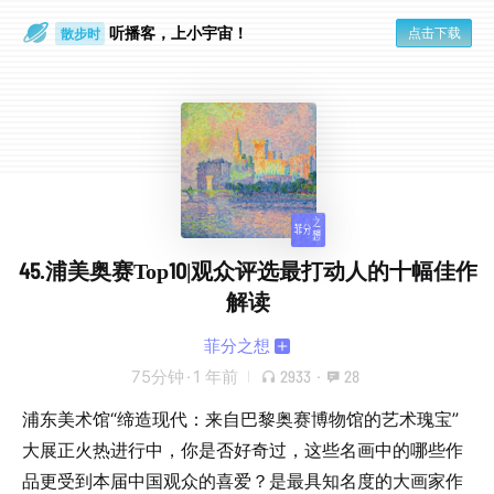
散步时
听播客，上小宇宙！
点击下载
通勤路上
45.浦美奥赛Top10|观众评选最打动人的十幅佳作
解读
菲分之想
75分钟
·
1 年前
2933
·
28
浦东美术馆“缔造现代：来自巴黎奥赛博物馆的艺术瑰宝”
大展正火热进行中，你是否好奇过，这些名画中的哪些作
品更受到本届中国观众的喜爱？是最具知名度的大画家作