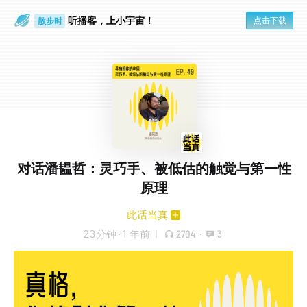
听播客，上小宇宙！
点击下载
散步时
通勤路上
对话潘韫哲：灵巧手、被低估的触觉与第一性
原理
此话当真
23分钟
·
1 年前
2704
·
3