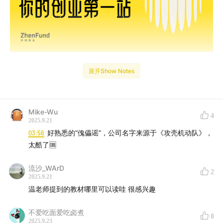
展开Show Notes
Mike-Wu
4
2025.9.21
9 月 17 日，舞肌科技 Wuji Hand 1.0 正式发布。单手重
03:56
好熟悉的“傀儡谣”，公司名字来源于《攻壳机动队》，
量仅 550g，以
1:1
仿真人手形态和 20DoF（主动自由
太酷了🆒
度）的灵巧手设计，重新定义了机器人精细化操作的边
界。
流沙_WArD
2
2025.9.21
2018 年，从美国 UIUC 毕业的潘韫哲回国创业，放弃了
温老师提到的教材哪里可以读哇 很感兴趣
「最聪明的头脑只研究怎么让大家点更多广告」的互联
不爱吃面爱吃卤煮
网，选择了机器人。没有任何背景的他，从 YouTube 自
0
2025.9.23