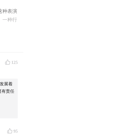
这种表演
、一种行
情来自亲
唯有树立
我们格外
125
底是什
发展着
挺有责任
。
95