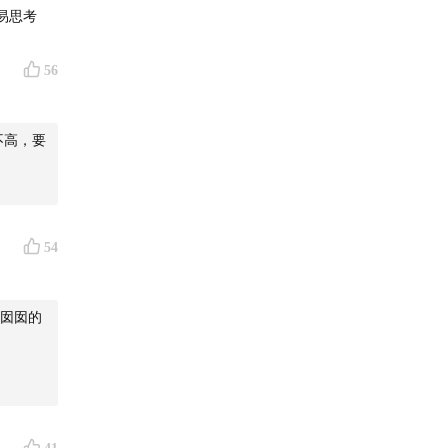
易思考
56
不高，要
54
囡囡的