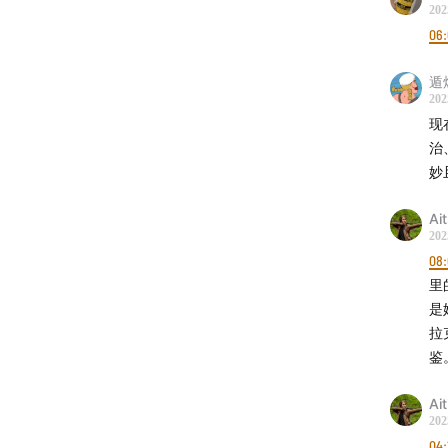
202
38:21
再
06
40:39
我
遁
202
📚【
现
治
《为
妙
《局
Ait
《奥
202
《渔
08
《政
里
是
《以
拉
《论
鉴
《宗
《景
Ait
When
202
04: