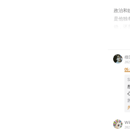
政治和
是他独
动，还
特朗普
和，特
敌人才
榴
202
需要在
05
么？
S
🎧【
shiy
📝【本
Wi
202
02:58
特