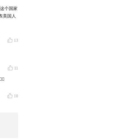
播客
、
这个国家
，或在
豆
表美国人
13
11
🏻
10