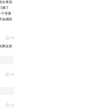
取出来划
订婚了
一个等着
不由感叹
13
光辉反射
旨在帮助
丰富个人
13
日常的英
12