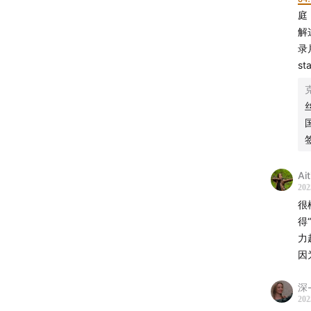
Econ
庭
解
📢欢迎
录
st
Ait
202
很
得
力
因
深
202
✂️【