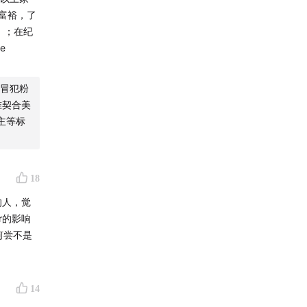
富裕，了
l）；在纪
e
冒犯粉
准契合美
主等标
18
的人，觉
r的影响
何尝不是
14