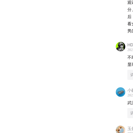
观
分
小舟：
后
看
🎵 【
男
片头曲：I 
HD
202
片尾曲：
不
显
🎐感
诗
「薄荷阅
小
用户充
202
知识储
武
语学习
诗
☕️【关
玉