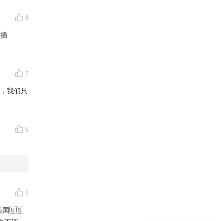
8
广插
7
，我们只
6
5
🇺🇸