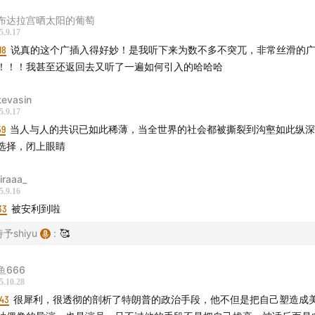
布达拉宫晒太阳的葡萄
5.9.17
18
说真的这个广插入得好妙！是我听下来为数不多不突兀，非常丝滑的
！！！我甚至还返回去又听了一遍如何引入的哈哈哈
tevasin
5.9.17
59
当人与人的共识已如此稀薄，当全世界的社会都被撕裂到沟壑如此纵深
选择，闭上眼睛
iraaa_
5.9.16
33
被安利到啦
予shiyu
:
🥰
鱼666
5.10.28
:43
很犀利，很透彻的剖析了特朗普的政治手段，他不但是把自己塑造成美国