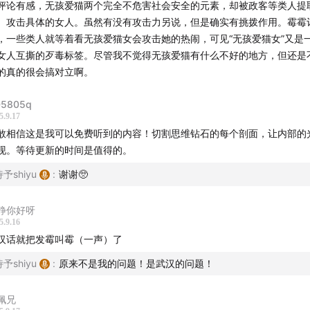
评论有感，无孩爱猫两个完全不危害社会安全的元素，却被政客等类人提
、攻击具体的女人。虽然有没有攻击力另说，但是确实有挑拨作用。霉霉
一个可爱的宝宝，梦想变成萨摩耶
，一些类人就等着看无孩爱猫女会攻击她的热闹，可见“无孩爱猫女”又是
女人互撕的歹毒标签。尽管我不觉得无孩爱猫有什么不好的地方，但还是
本期音乐】
的真的很会搞对立啊。
Did Something Bad - Taylor Swift
5805q
5.9.17
热情奏鸣曲 - 贝多芬
敢相信这是我可以免费听到的内容！切割思维钻石的每个剖面，让内部的
现。等待更新的时间是值得的。
谢薄荷阅读对本期节目的支持！
予shiyu
:
谢谢🥺
读MintReading」是百词斩旗下的高质量英文分级阅读平台，
静你好呀
分利用碎片化时间，通过阅读原版原著、国际外刊等英文读物，
5.9.16
备，收获受益一生的深度阅读习惯。如果你也和我一样希望保持
汉话就把发霉叫霉（一声）了
或者阅读习惯，欢迎尝试体验薄荷阅读APP
予shiyu
:
原来不是我的问题！是武汉的问题！
于热可可】
佩兄