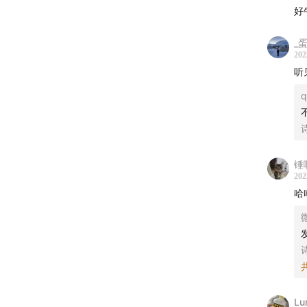
好
06:09
避
_
202
12:32
超
听
14:33
政
q
16:27
是
诗
18:44
里
锤
202
哈
24:44
克
26:40
特
诗
31:34
看
32:33
人
Lu