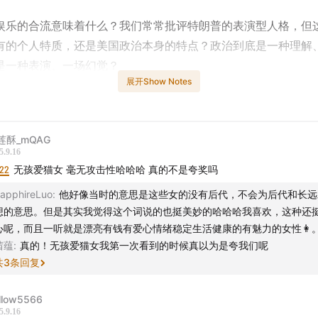
娱乐的合流意味着什么？我们常常批评特朗普的表演型人格，但
有的个人特质，还是美国政治本身的特点？政治到底是一种理解
是一种表演、一场幻觉？
展开Show Notes
身上折射的是政治狂热，也是一种激情。如果说过往总统们的激
朗普的激情则来自冲突。我们以为自己渴望英雄是渴望和平，但
会诞生英雄，唯有制造分裂才会需要英雄。在动荡不安的时代，
莲酥_mQAG
5.9.16
激情和冲突中确认自己活着，但在这种激情背后，我们想要的到
:22
无孩爱猫女 毫无攻击性哈哈哈 真的不是夸奖吗
apphireLuo
:
他好像当时的意思是这些女的没有后代，不会为后代和长远
想的意思。但是其实我觉得这个词说的也挺美妙的哈哈哈我喜欢，这种还
本期主播】
心呢，而且一听就是漂亮有钱有爱心情绪稳定生活健康的有魅力的女性👩
茜蕴
:
真的！无孩爱猫女我第一次看到的时候真以为是夸我们呢
u：媒体人（小红书@
冷水鱼
/微博
@-冷水鱼
）
共
3
条回复
期要点】
llow5566
5.9.16
朗普为什么恨泰勒·斯威夫特