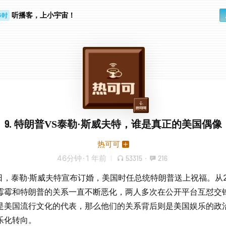
听播客，上小宇宙！
步时
勤路上
9. 特朗普VS泰勒·斯威夫特，谁是真正的美国偶像
热可可
46分钟
·
1 年前
53315
·
216
6日，泰勒·斯威夫特宣布订婚，美国时任总统特朗普送上祝福。从2
霉霉和特朗普的关系一直不断恶化，两人多次在公开平台互怼交
是美国流行文化的代表，那么他们的关系背后则是美国娱乐的政
乐化转向。