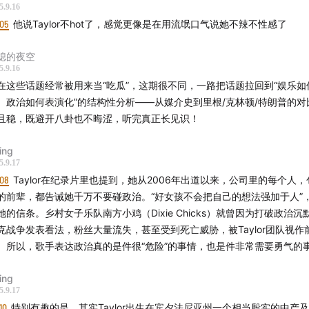
5.9.16
看体育场：真实的对抗与虚假的平等
:05
他说Taylor不hot了，感觉更像是在用流氓口气说她不辣不性感了
们被激情凝聚，还是被激情撕裂
熄的夜空
5.9.16
提及书目及参考来源】
在这些话题经常被用来当“吃瓜”，这期很不同，一路把话题拉回到“娱乐如
、政治如何表演化”的结构性分析——从媒介史到里根/克林顿/特朗普的对
了活下去，我们给自己讲故事》琼·狄迪恩
且稳，既避开八卦也不晦涩，听完真正长见识！
内人棒球》琼·狄迪恩
ing
兹的西翼》琼·狄迪恩
5.9.17
王之域》琼·狄迪恩
:08
Taylor在纪录片里也提到，她从2006年出道以来，公司里的每个人
治学》亚里士多德
的前辈，都告诫她千万不要碰政治。“好女孩不会把自己的想法强加于人”
她的信条。乡村女子乐队南方小鸡（Dixie Chicks）就曾因为打破政治沉
政治为业》马克思·韦伯
克战争发表看法，粉丝大量流失，甚至受到死亡威胁，被Taylor团队视作
公民》霍布斯
。所以，歌手表达政治真的是件很“危险”的事情，也是件非常需要勇气的
教生活的基本形式》涂尔干
观社会》居伊·德波
ing
 a radical performance artist has command of an army.
5.9.17
Th
10
特别有趣的是，其实Taylor出生在宾夕法尼亚州一个相当殷实的中产