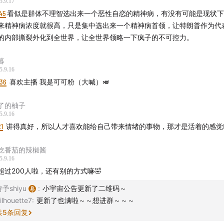
5.9.17
喜欢我们的节目，欢迎在
小宇宙
、
喜马拉雅
、
网易云音乐
、
苹果
45
看似是群体不理智选出来一个恶性自恋的精神病，有没有可能是现状下
订阅“热可可”，在
小红书
、
微博
、微信公众号关注“热可可播客”
来精神病浓度就很高，只是集中选出来一个精神病首领，让特朗普作为代
可可评分。也欢迎写信给我的邮箱hotcocoa2025@163.com
的内部撕裂外化到全世界，让全世界领略一下疯子的不可控力。
暮
5.9.16
:36
喜欢主播 我是可可粉（大喊）🎺
了的柚子
5.9.16
21
讲得真好，所以人才喜欢能给自己带来情绪的事物，那才是活着的感觉👍
吃番茄的辣椒酱
5.9.16
超过200人啦，还有别的方式嘛🤣
予shiyu
:
小宇宙公告更新了二维码～
ilhouette7
:
更新了也满啦～～想进群～～～
共
5
条回复