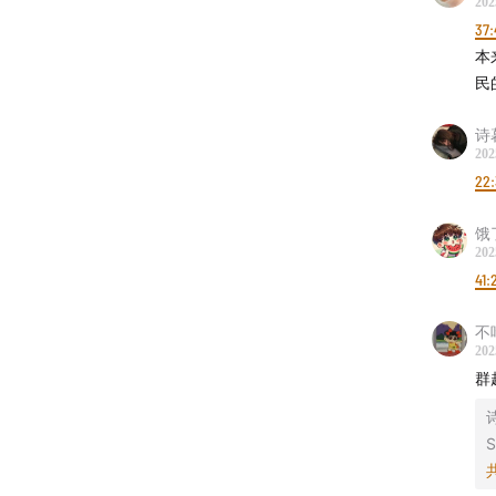
202
如果你
37:
Spotify
本
瓣
上给热
民
诗
202
22
饿
202
41:
不
202
群
诗
S