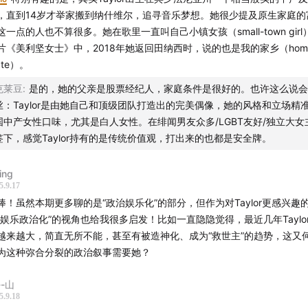
omist
，直到14岁才举家搬到纳什维尔，追寻音乐梦想。她很少提及原生家庭的
这一点的人也不算很多。她在歌里一直叫自己小镇女孩（small-town gir
添加小助手微信（HotcocoaPodcast）进入热可可听友群
片《美利坚女士》中，2018年她返回田纳西时，说的也是我的家乡（hom
ate）。
克莱豆
:
是的，她的父亲是股票经纪人，家庭条件是很好的。也许这么说会
丝：Taylor是由她自己和顶级团队打造出的完美偶像，她的风格和立场精
国中产女性口味，尤其是白人女性。在绯闻男友众多/LGBT友好/独立大女
签下，感觉Taylor持有的是传统价值观，打出来的也都是安全牌。
ing
5.9.17
棒！虽然本期更多聊的是“政治娱乐化”的部分，但作为对Taylor更感兴趣
“娱乐政治化”的视角也给我很多启发！比如一直隐隐觉得，最近几年Taylo
越来越大，简直无所不能，甚至有被造神化、成为“救世主”的趋势，这又
为这种弥合分裂的政治叙事需要她？
--山
5.9.18
本期剪辑】