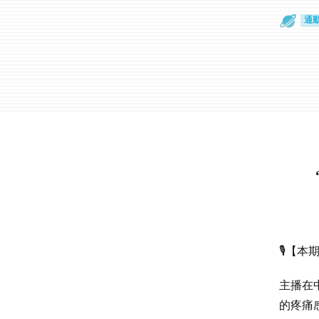
通
眼
🎙【本
主播在
的疼痛