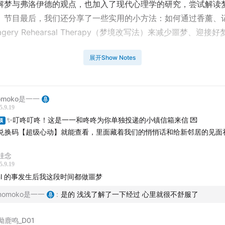
解梦与弗洛伊德的观点，也加入了现代心理学的研究，尝试解读
。节目最后，我们还分享了一些实用的小方法：如何通过香薰、
agery Rehearsal Therapy（梦境改写法）来减少噩梦、迎接好
在听完这一期后，能带着轻松与好奇，重新看看自己的夜晚与梦
展开Show Notes
我们分享，你最近的梦是什么模样？
推荐】
omoko是一一
5.9.19
目由
「心动小镇游戏」
赞助播出
✨叮咚叮咚！这是一一和咚咚为你单独投递的小镇信箱来信 💌
顶
兑换码【超级心动】就能查看，里面藏着我们的悄悄话和给新邻居的见面礼
也习惯了朝九晚五，被工作耗尽了所有精力，却依然渴望一个真
挂念
世界？
5.9.19
ml 的事发生后我这段时间都做噩梦
上、睡前片刻，只要你打开《心动小镇》——这里四季静静轮转
。
momoko是一一
:
是的 浅浅了解了一下经过 心里就很不舒服了
，你可以：
呦鹿鸣_D01