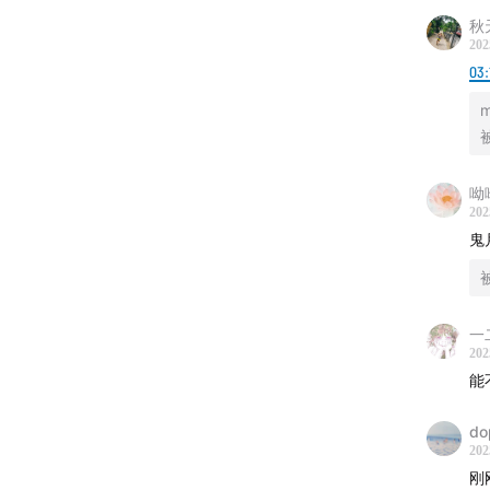
小红书
秋
202
03:
合作邮箱：
听友群：
小宇宙
呦
202
鬼
一
202
能
do
202
刚