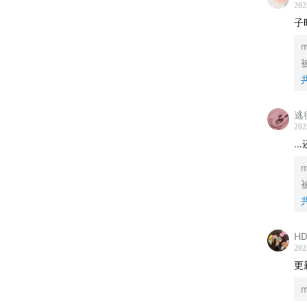
202
子
🏡 
🎣 
👫 
逃
这里没
202
…
只有一
🧡
现在
✨ 节
HD
来信并
202
更