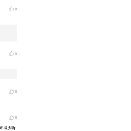
0
0
0
0
来得少听