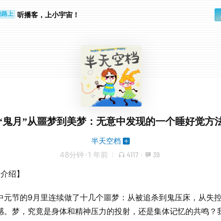
听播客，上小宇宙！
勤路上
睛好累
“鬼月”从噩梦到美梦：无意中发现的一个睡好觉方
半天空档
48分钟
·
1 年前
4117
·
39
期介绍】
中元节的9月里连续做了十几个噩梦：从被追杀到鬼压床，从失
感。梦，究竟是身体和精神压力的投射，还是集体记忆的共鸣？