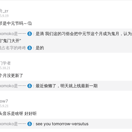
_zr
5.9.19
节是中元节吗～🤔
momoko是一一
:
是滴 我们这的习俗会把中元节这个月成为鬼月，认
间“鬼门大开”
被占名字的咚咚
:
是的
门学者
5.10.21
个月没更新了
中国最酷的内容公司——超级内容播客厂牌对本期节目的商业化
momoko是一一
:
最近偷懒了，明天就上线最新一期
】
ow7
5.9.21
na老师
头音乐是啥呀 好好听
momoko是一一
:
see you tomorrow-versutus
我们】