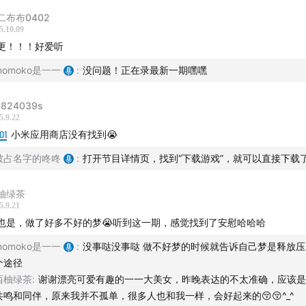
二布布0402
5.10.09
更！！！好爱听
momoko是一一
:
没问题！正在录最新一期嘿嘿
824039s
5.9.22
01
小米应用商店没有找到😭
被占名字的咚咚
:
打开节目详情页，找到“下载游戏”，就可以直接下载
柚绿茶
5.9.21
也是，做了好多不好的梦😭听到这一期，感觉找到了安慰哈哈哈
momoko是一一
:
没事哒没事哒 做不好梦的时候就告诉自己梦是释放
个途径
西柚绿茶
:
谢谢漂亮可爱有趣的一一大美女，昨晚表达的不太准确，应该是
共鸣和同伴，原来我并不孤单，很多人也和我一样，会好起来的😚😚^_^