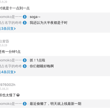
5.9.20
时就是十一点到一点
从零开始搭建梦想中的家，从一座木屋到一片城堡，全部亲手创造；
momoko是一一
:
soga～
沉浸钓鱼、种花、烹饪，在真正属于自己的节奏里，找回久违的从容
被占名字的咚咚
:
我还以为大半夜都是子时
共
3
条回复
结识12位性格各异的邻居，E人在热闹派对嗨，I人也有舒适区。
往黄昏
有强制的任务，没有倒计时的焦虑，
5.9.19
还有一分钟1点
个更自洽、更自由的你，一片治愈从容的小镇天地。
momoko是一一
:
抓！1点啦
被占名字的咚咚
:
你们都睡好晚啊
进入心动小镇，治愈未来的自己～
共
4
条回复
目专属福利：
下载游戏
，输入兑换码专属码【超级心动】，即可查
976002h
领取惊喜游戏礼包！
5.10.21
新也太慢了😭
momoko是一一
:
最近偷懒了，明天就上线最新一期