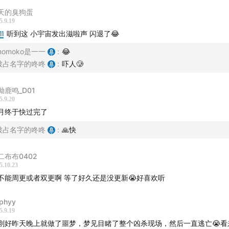
：
momoko是一一
天的臭狗蛋
5.9.19
11
听到这 小宇宙发出滋啦声 闪退了😂
kaylawoo@163.com
momoko是一一
:
😂
添加微信“btkdkkxx”拉你进群
被占名字的咚咚
:
吓人🥲
丨网易云音乐丨荔枝FM丨喜马拉雅丨四川观察APP：半天空档
呦鹿鸣_D01
5.9.20
月终于快过完了
被占名字的咚咚
:
🙏快
二布布0402
5.10.23
不能周更或者双更啊 等了好久还是没更新😭好喜欢听
phyy
5.9.19
刚好昨天晚上就做了噩梦，梦见目睹了整个凶杀现场，然后一直逃亡😭看