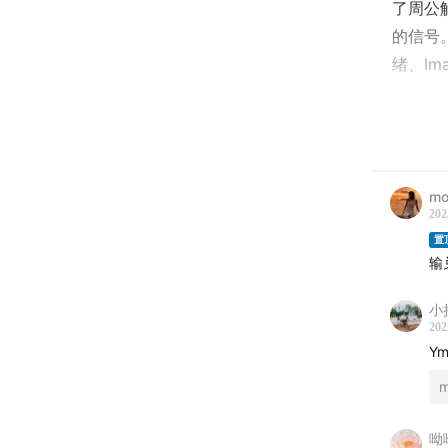
了周公
的信号
绪、Im
希望你
论区和
【本期
m
202
本期节
置
输
你是否
小
己的小
202
Y
通勤路
暖相伴
在这里
呦