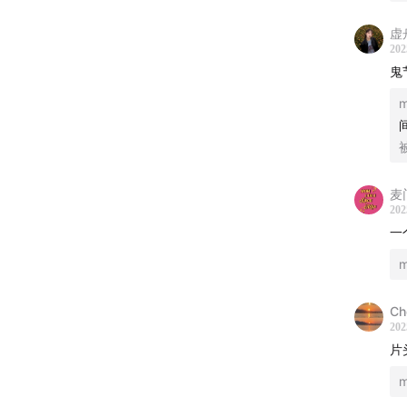
虚舟
202
鬼
麦
202
一
感谢做
【剪辑
Ch
202
📌 Oli
片
【找到