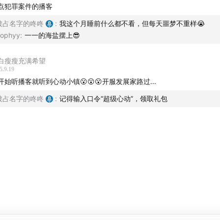
点犯罪案件的播客
被占名字的咚咚
:
我这个月睡前什么都不看，但每天噩梦不重样😭
ophyy
:
一一的海盐摆上😎
白瘦瘦充满希望
5.9.19
开始听播客就听到心动小镇😮😮😮开服发展家路过...
被占名字的咚咚
:
记得输入口令“超级心动”，领取礼包