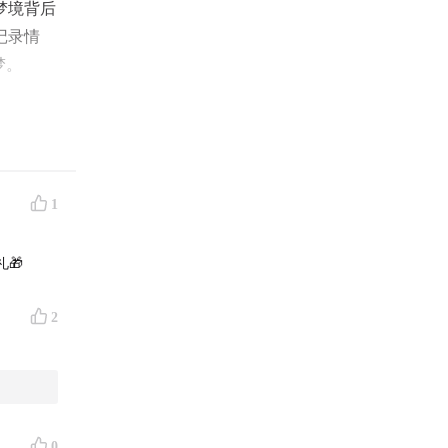
梦境背后
记录情
梦。
境。来评
1
🎁
正属于自
2
，邻居温
0