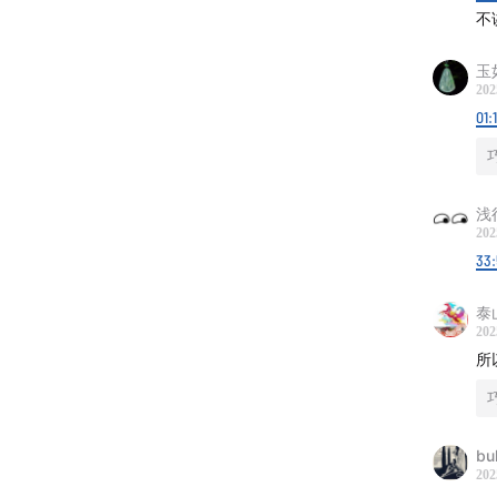
不
「生活
玉
202
01:
浅
202
33
泰
202
所
bu
202