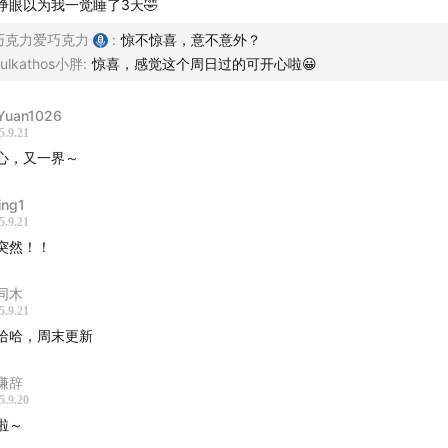
睁眼以为我一觉睡了3天🤣
巧克力爱巧克力
:
惊不惊喜，意不意外？
ulkathos小胖
:
惊喜，感觉这个周日过的可开心啦😀
Yuan1026
5.9.21
心，又一界～
ing1
5.9.21
突然！！
同木
5.9.21
哈哈，周末更新
谦辞
5.9.20
啦～