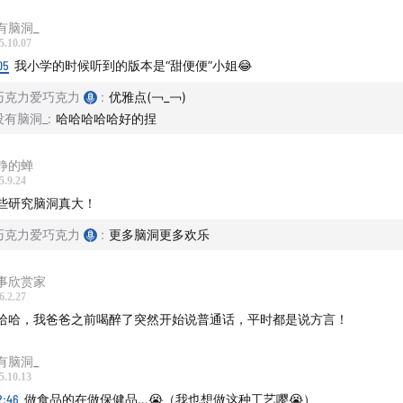
ki Kojima等人组成的日本研究团队：给牛涂成斑马可以防止蝇类
有脑洞_
5.10.07
奖
05
我小学的时候听到的版本是“甜便便”小姐😂
 Naftalovich、Daniel Naftalovich和Frank Greenway：特
巧克力爱巧克力
:
优雅点(￢_￢)
食物。
没有脑洞_
:
哈哈哈哈哈好的捏
奖
静的蝉
Renner，Inge Kersbergen，Matt Field和Jessica Werthman
5.9.24
些研究脑洞真大！
提升人们说外语的能力。
巧克力爱巧克力
:
更多脑洞更多欢乐
设计奖
h Kumar和Sarthak Mittal：臭鞋对鞋架使用体验的影响。
事欣赏家
6.2.27
奖
哈哈，我爸爸之前喝醉了突然开始说普通话，平时都是说方言！
sco Sánchez，Mariana Melcón，Carmi Korine和Berry Pins
有脑洞_
后果也很严重。
5.10.13
2:46
做食品的在做保健品…😭（我也想做这种工艺嘤😭）