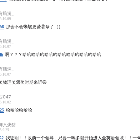
理学奖
omo Bartolucci等人组成的研究团队：制作一道完美的黑椒奶酪
有脑洞_
5.10.09
米淀粉。
:48
那会不会蜥蜴更爱薯条了（）
阅《生活漫游指南》，每周聪明一点点。
有脑洞_
喜欢我们的节目。
5.10.07
15
啊？？？哈哈哈哈哈哈哈哈哈哈哈哈哈哈哈哈哈哈
半只土豆 白鸟 慕容甜甜 王大夫（津津乐道）慕容甜甜 巧克力爱
作：巧克力爱巧克力
有脑洞_
5.10.07
奖物理奖颁奖时期来听😝
我们】
:生活漫游指南
西047
手“shenghuomanyouzhinan”(播客名全拼)，加听友群请说出
5.10.02
其他合作请简单备注来意。
:23
哈哈哈哈哈哈
o：@半只土豆
牌叉烧猪
5.9.25
42
我证明！！以前一个领导，只要一喝多就开始进入全英语领域！！一