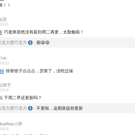
讲！！
漫游指南」节目由「
声湃 WavPub
」提供内容托管和数据服务支
如意
5.9.21
16
巧老师居然没有延到周二再更，太勤勉啦！
巧克力爱巧克力
:
困😪😫
行m
5.9.23
:58
排骨饺子🥟🥟🥟，厉害了，没吃过诶
山骑手
5.9.21
以 下周二早还更新吗？
巧克力爱巧克力
:
不更啦，这期算提前更新
lkathos小胖
5.9.21