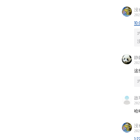
Tomo
没
202
6.化学
10:
Rotem
为零卡
7.和平
静
Fritz 
202
这
时候会
8.工程
Vikas
故
202
9.航空
哈
Franci
没
蝠醉驾
202
1:2