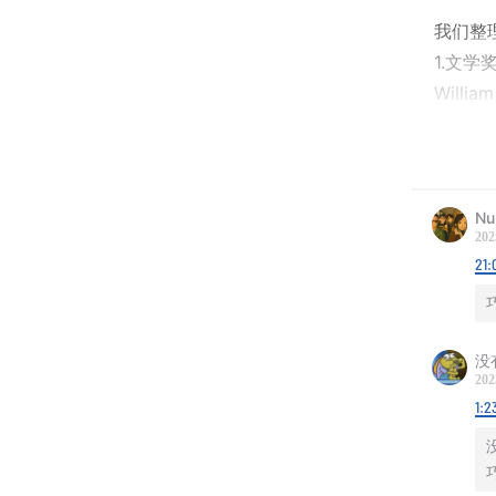
我们整
1.文学
Will
部写成
2.心理
Marci
Nu
明时会
202
21:
3.营养
Daniel
在西非
没
202
4.儿科
1:2
Julie
5.生物