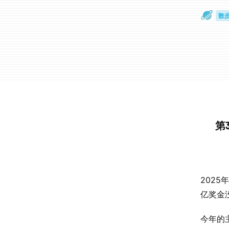
散
通
第
202
亿奖金
今年的