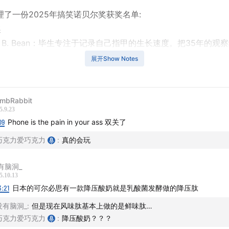
理了一份2025年搞笑诺贝尔奖获奖名单:
奖
iam B. Bean：毕生专注于记录自己指甲的生长速度。把35年的观
散文式的记录，坚持不懈地发表在医学期刊上。
展开Show Notes
学奖
n Zajenkowski，Gilles Gignac：当你告诉自恋者（或者其他人
mbRabbit
发生什么。
5.9.23
09
Phone is the pain in your ass 双关了
学奖
巧克力爱巧克力
:
真的会玩
e Dendi，Gabriel H. Segniagbeto，Roger Meek和Luca Luis
国家多哥观察了蜥蜴吃披萨，还发现蜥蜴严选和意大利人一样。
有脑洞_
5.10.13
学奖
3:21
日本的可尔必思有一款降压酸奶就是乳酸菌发酵做的降压肽
 Mennella和Gary Beauchamp：妈妈吃蒜，婴儿最爱。
没有脑洞_
:
但是现在风味肽基本上做的是鲜味肽…
巧克力爱巧克力
:
降压酸奶？？？
学奖