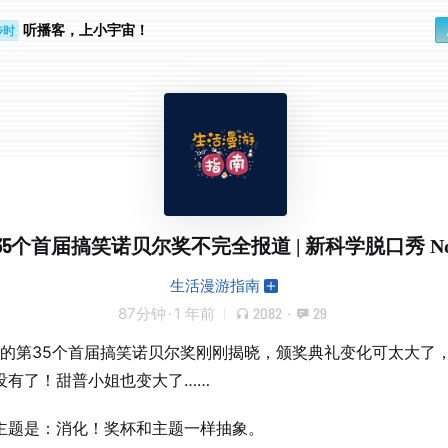
听播客，上小宇宙！
步时
勤路上
35个首届搞笑诺贝尔奖不完全报道 | 新科学脱口秀 No.1
生活漫游指南
87分钟
·
1 年前
2082
·
29
5年的第35个首届搞笑诺贝尔奖刚刚揭晓，颁奖典礼变化可太大了，1
没有了！甜普小姐也变大了……
主题是：消化！奖杯和主题一样抽象。