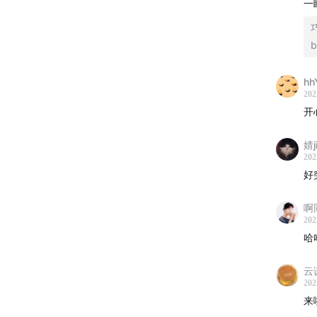
一
b
hh
202
开
婧j
202
好
啊
202
哈
云
202
来