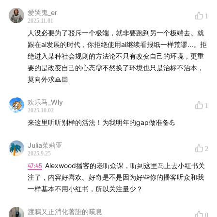
01:40
「Alex」的新恋情
爱哭鬼_er
1
2025.11.01
05:40
我们的乡村生活：体力劳动、各处串门、被（粉
人没必要为了驳斥一个极端，就非要跑到另一个极端去。就
丝）邻居们请吃饭
跟在ai发展的时代，你拒绝使用ai继续看报纸一样荒谬...。拒
绝进入某种社会规则的方法论不只有改变自己的环境，更重
07:45
游客眼中和新村民眼中截然不同的村子AB面：农家
要的是改变自己的心态🥲不然换了环境也只是治标不治本，
莫向外求🙏🏻
乐、城市后花园、各种游客行径吐槽
欢乐马_Wly
16:10
一生要强的东亚女人，最不适应的是：_______；从与
1
2025.10.02
村民邻居的来往，学习和体会“礼物经济”和人情法则
来这里听听别样的活法！为我明年的gap做准备💪
24:05
新村民，对这个村子和老村民到底有啥贡献？
Julia茱莉亚
2
2025.9.25
25:50
新村民之间隔着的壁，可能比新老村民之间的更厚
47:45
Alexwood播客的老听众课，听到这里马上去小红书关
注了，内容好喜欢。好奇是不是因为好些你的播客听众和我
29:10
移居/旅居乡村的“贫穷的年轻人”为什么似乎在变
一样基本不用小红书，所以关注量少？
多？这是“逃避”吗？
渡鴉又正消化著誰的嘆息
0