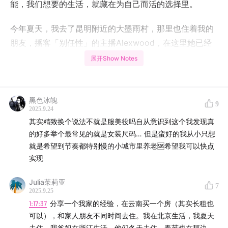
能，我们想要的生活，就藏在为自己而活的选择里。
今年夏天，我去了昆明附近的大墨雨村，那里也住着我的
朋友，播客「别任性」的主播Alexwood，在这里她已经
生活了两年。
展开Show Notes
我很快发现，在这个村子，想要获得友谊、想要生活得有
意思，我必须换一种方式融入。
黑色冰魄
9
2025.9.24
我去老梨家割草，在阿菓家砌墙、劈柴，Alexwood 评价
其实精致换个说法不就是服美役吗自从意识到这个我发现真
我很上道，但在这一群乡村的新居民之间其实就默契地流
的好多举个最常见的就是女装尺码… 但是蛮好的我从小只想
就是希望到节奏都特别慢的小城市里养老🆘希望我可以快点
淌着一种有边界感的互助。
实现
在这里，劳动不是为了工资，而是为了自给自足；
Julia茱莉亚
7
2025.9.25
邻里关系不是雇佣，而是互助；
1:17:37
分享一个我家的经验，在云南买一个房（其实长租也
可以），和家人朋友不同时间去住。我在北京生活，我夏天
家，不一定是婚姻和血缘，它也可以是朋友、是邻里，是
去住，我爸妈在浙江生活，他们冬天去住，春节也在那边