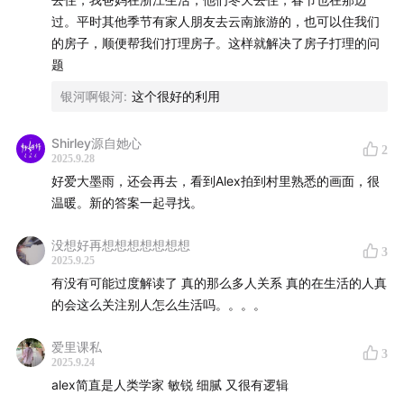
一个尊重你的场。
过。平时其他季节有家人朋友去云南旅游的，也可以住我们
的房子，顺便帮我们打理房子。这样就解决了房子打理的问
这些在乡村生活的人，它们不是逃离，而是选择重新生
题
活，为自己重新设计一个未来。
银河啊银河
:
这个很好的利用
我们的视频频道也同步更新了我们在大墨雨村生活的视频
Shirley源自她心
节目，欢迎大家去收看 @Alex绝对是个妞儿。
2
2025.9.28
好爱大墨雨，还会再去，看到Alex拍到村里熟悉的画面，很
B站：【赚钱和花钱以外，别样的活法在这里】
温暖。新的答案一起寻找。
www.bilibili.com
没想好再想想想想想想想
3
小红书：赚钱和花钱以外，别样的活法在这里 你有没有想
2025.9.25
有没有可能过度解读了 真的那么多人关系 真的在生活的人真
过为了...
xhslink.com
的会这么关注别人怎么生活吗。。。。
复制后打开【小红书】查看笔记！
爱里课私
3
2025.9.24
【时间轴】
alex简直是人类学家 敏锐 细腻 又很有逻辑