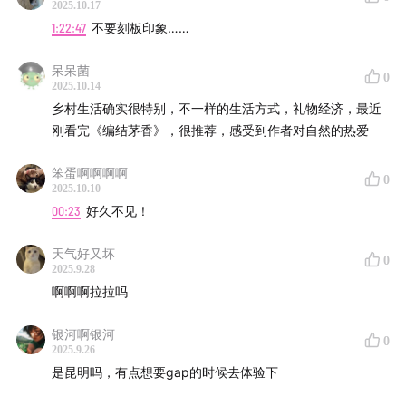
2025.10.17
36:15
警惕权力，回归自然的秩序，而不是用丛林法则指
1:22:47
不要刻板印象……
导自己的生活，这就是一种女权主义的生活
呆呆菌
0
38:05
我们就是一群不求上进的“穷光蛋”嘿嘿
2025.10.14
乡村生活确实很特别，不一样的生活方式，礼物经济，最近
40:25
住在城市的内容从业者秘辛：“不敢让自己停下来”；
刚看完《编结茅香》，很推荐，感受到作者对自然的热爱
住在村里的内容从业者坦白：“太寒冬了，还是把我200粉
笨蛋啊啊啊啊
丝的小红账号搞一搞吧”
0
2025.10.10
00:23
好久不见！
49:30
至今让阿姐感到后劲儿的一些村里生活方式：垃圾
分类和回收、减塑减少废弃；But meanwhile，环保理念
天气好又坏
0
也并非在乡村就更普及：被破坏的植被，和80kg+的垃圾
2025.9.28
啊啊啊拉拉吗
56:30
在（这样一个）村庄生活，是一种可能性，甚至是
银河啊银河
一种优选，但对于家长来说，教育方面有一些难以跨越的
0
2025.9.26
障碍
是昆明吗，有点想要gap的时候去体验下