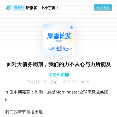
散步时
通勤路上
听播客，上小宇宙！
点击下载
面对大债务周期，我们的力不从心与力所能及
厚雪长波
74分钟
·
10个月前
20602
·
55
👨🏻本期嘉宾：陈鹏｜晨星Morningstar全球高级战略顾
问
我们的新节目推出啦！