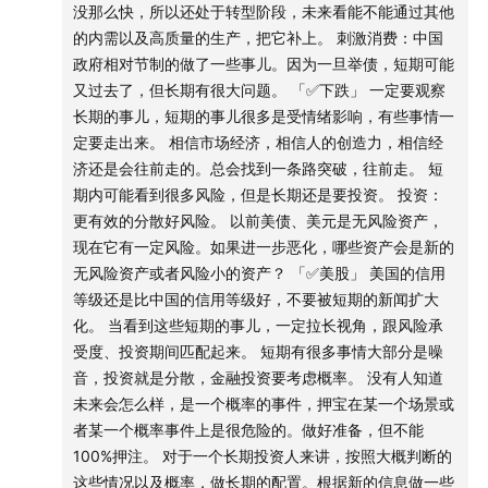
没那么快，所以还处于转型阶段，未来看能不能通过其他
的非常规手段，包括冻结敌对国家资产、强制海外购买美
13%~15%。随着债务的增长压力越来越大。
的内需以及高质量的生产，把它补上。 刺激消费：中国
3）联邦支出
债、债务货币化甚至创造新型货币——而这些迹象，今天
政府相对节制的做了一些事儿。因为一旦举债，短期可能
排序：社保、医疗、国债利息、国防。节流，只能动第三
都已经有一些“影子政策”出现。
又过去了，但长期有很大问题。 「✅下跌」 一定要观察
个。
长期的事儿，短期的事儿很多是受情绪影响，有些事情一
但周期并非铁板一块。陈鹏博士在节目中指出，历史的关
定要走出来。 相信市场经济，相信人的创造力，相信经
「✅三剂药方」
键变量往往来自“生产力的跃迁”。正如《原则》中所写：
济还是会往前走的。总会找到一条路突破，往前走。 短
为了实现把赤字削减至GDP的3%目标。
期内可能看到很多风险，但是长期还是要投资。 投资：
“生产力是长期繁荣的根本。”在今天，美国押注于人工智
1）削减开支
更有效的分散好风险。 以前美债、美元是无风险资产，
能和科技革命，希望通过新一轮生产力红利来对冲债务困
关掉了政府效率部、教育部。
现在它有一定风险。如果进一步恶化，哪些资产会是新的
局。这是一次豪赌：如果AI真的能像互联网般甚至更大幅
美国的教育，大部分是在州政府的下一级地方政府解决，跟
无风险资产或者风险小的资产？ 「✅美股」 美国的信用
联邦政府关联并不大。
度提升效率，美国或许能再次借增长穿越债务的泥沼；但
等级还是比中国的信用等级好，不要被短期的新闻扩大
只能砍对外的援助、对低收入的保障等，但远远不够。
如果科技红利无法弥补财政窟窿，那债务货币化和美元信
化。 当看到这些短期的事儿，一定拉长视角，跟风险承
2）增加税收
用危机或许只是时间问题。
受度、投资期间匹配起来。 短期有很多事情大部分是噪
资本是流动的，税收是衡量大家愿不愿意来这里做生意的关
音，投资就是分散，金融投资要考虑概率。 没有人知道
键标准。
与此同时，中国也走在自己的周期转型之路上。房地产泡
未来会怎么样，是一个概率的事件，押宝在某一个场景或
美国除了联邦税外，还有州税。
者某一个概率事件上是很危险的。做好准备，但不能
沫退潮，地方债风险逐渐显露，但中央选择了克制而非激
3）降低利率
100%押注。 对于一个长期投资人来讲，按照大概判断的
进的救市。与美国依赖举债不同，中国尝试在房地产退潮
美联储能够影响的是银行的准备金的利率，是短期的利率。
这些情况以及概率，做长期的配置。根据新的信息做一些