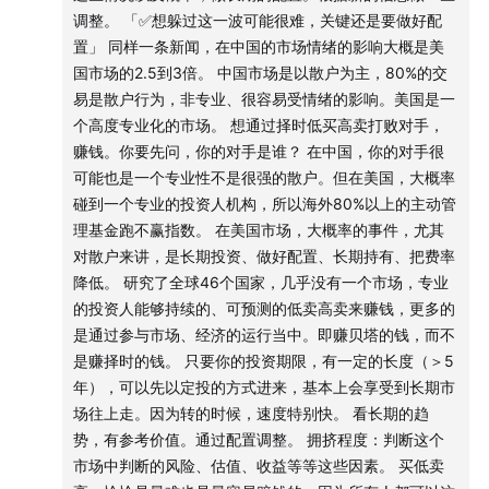
的阵痛中，通过新能源、先进制造和消费升级寻找新的增
美国大部分国债是中长期国债，是市场上决定的。
调整。 「✅想躲过这一波可能很难，关键还是要做好配
把利率降下来是正确的方向，但并不容易。一旦降下来了，
长支点。这是一条更痛苦也更缓慢的路，但或许意味着更
置」 同样一条新闻，在中国的市场情绪的影响大概是美
对于投资人的吸引力不足，在市场上会起反作用。看市场的
少的透支。
国市场的2.5到3倍。 中国市场是以散户为主，80%的交
供需最后决定利率的水平。
易是散户行为，非专业、很容易受情绪的影响。美国是一
对于投资者而言，理解周期并不意味着可以精准择时。正
个高度专业化的市场。 想通过择时低买高卖打败对手，
「✅美国债务上限」
如达利欧在《原则》中所说：“不要对未来的预测过于自
赚钱。你要先问，你的对手是谁？ 在中国，你的对手很
每次增加美国债务的天花板，之下可以自由举债，之上由众
可能也是一个专业性不是很强的散户。但在美国，大概率
信，而要依赖于原则和概率。”投资的关键不在于猜高点低
议院批准，限制政府。
碰到一个专业的投资人机构，所以海外80%以上的主动管
点，而在于如何在不同情境下保持组合的韧性：分散配
这么多年，因通胀等原因，现在撞到天花板的频率越来越
理基金跑不赢指数。 在美国市场，大概率的事件，尤其
置、长期视角、保留黄金等硬通货，或许才是穿越周期的
高，变成了泛政治化，双方以此作为谈判的筹码。
对散户来讲，是长期投资、做好配置、长期持有、把费率
作为国债投资人，要逐渐小心。因为利息收入相对固定，但
现实解法。
降低。 研究了全球46个国家，几乎没有一个市场，专业
他又多借了钱，未来偿还能力越来越差。
的投资人能够持续的、可预测的低卖高卖来赚钱，更多的
美债的大部分持有人是海外投资人。大的机构投资人，对美
周期不会给出确切答案，但它总会留下韵律。本期节目
是通过参与市场、经济的运行当中。即赚贝塔的钱，而不
元和美债比较敏感。要看他们是不是还有信心？目前看到的
里，我们试图让这些宏大的逻辑落到实处：美国会不会破
是赚择时的钱。 只要你的投资期限，有一定的长度（＞5
是整体的信心还在，但是已经开始在做更多元化的分布。
产？中国将如何转型？AI真的是拯救美国的“最后药方”
年），可以先以定投的方式进来，基本上会享受到长期市
场往上走。因为转的时候，速度特别快。 看长期的趋
吗？而对你我而言，又该如何在周期的起伏中守住财富、
「✅中国的另一条路」
势，有参考价值。通过配置调整。 拥挤程度：判断这个
守住信念？
前一段过多的依赖于房地产，通过大量的举债信用。17.18年
市场中判断的风险、估值、收益等等这些因素。 买低卖
通过政府的行为，把经济转到比较正常良性的运转方式上。