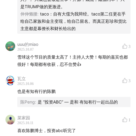
11、
中美两种节奏：美国靠印钞续命，中国靠克制
是TRUMP做的更激进。
换未来。谁的选择更艰难？
伸伸懒腰
:
taco：自有大儒为我辩经。taco第二任更在乎
给自己家族和金主变现，给自己留名。而真正彩珍和货比
12、
43:10
特朗普是承担了“历史的必然”吗？
主意都是幕僚长和财长给出的
13、
47:44
这是一个投资者可能不那么舒服的时代
uuu的miao
3
2025.10.07
14、
53:56
经历过2000年互联网泡沫、2008年金融危机
雪球这个节目的质量太高了！主持人大赞！每期的嘉宾也都
的人，如今怎么看待下跌？
很好！每期都有收获，忍不住赞👍
15、
57:14
为什么美股一直在上涨？
瓦立
3
2025.10.06
16、
01:02:01
想躲过这一波可能很难，关键还是要做好配
也是有知有行的陈鹏
置
陈Peng
:
是 “投资ABC” — 是和 有知有行一起出品的
17、
01:09:41
为什么我们要关注周期？
菜家园
1
2025.10.11
《国家为什么会破产》
购书链接
喜欢陈鹏博士，投资abc听完了