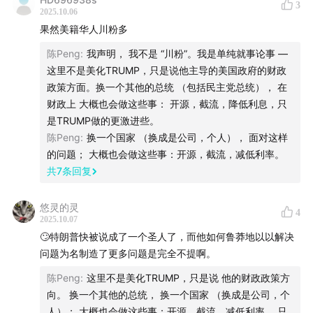
3
何每一味都苦？
2025.10.06
果然美籍华人川粉多
6、
21:13
特朗普：既想减税，又要花钱，他的“政治魔术”
陈Peng
:
我声明， 我不是 “川粉”。我是单纯就事论事 —
能持续多久？
这里不是美化TRUMP，只是说他主导的美国政府的财政
政策方面。换一个其他的总统 （包括民主党总统）， 在
7、
23:47
美国债务上限似乎听了很多年了，这次到底有什
财政上 大概也会做这些事： 开源，截流，降低利息，只
么不一样？
是TRUMP做的更激进些。
陈Peng
:
换一个国家 （换成是公司，个人）， 面对这样
8、
29:17
当债务被货币化，美元还是“无风险资产”吗？黄
的问题； 大概也会做这些事：开源，截流，减低利率。
共
7
条回复
金为何再度成为避险的庇护所？
9、
31:10
3人工智能，是美国对抗债务危机的“最后药方”，
悠灵的灵
4
2025.10.07
还是新的泡沫？
🙄特朗普快被说成了一个圣人了，而他如何鲁莽地以以解决
问题为名制造了更多问题是完全不提啊。
10、
32:43
中国的另一条路：房地产退潮后的供给侧改革
陈Peng
:
这里不是美化TRUMP，只是说 他的财政政策方
与“高质量发展”。
向。 换一个其他的总统， 换一个国家 （换成是公司，个
人）； 大概也会做这些事：开源，截流，减低利率， 只
36:39