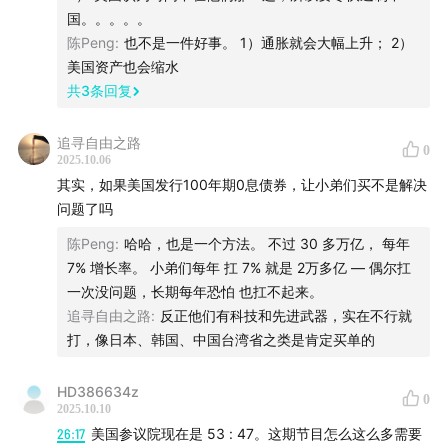
《原则》
购书链接
国。。。。。
陈Peng
:
也不是一件好事。 1）通胀就会大幅上升； 2）
美国资产也会缩水
共
3
条回复
追寻自由之路
0
2025.10.06
其实，如果美国发行100年期0息债券，让小弟们买不是解决
问题了吗
陈Peng
:
哈哈，也是一个方法。 不过 30 多万亿， 每年
7% 增长率。 小弟们每年 扛 7% 就是 2万多亿 — 偶尔扛
一次没问题，长期每年恐怕 也扛不起来。
追寻自由之路
:
反正他们有科技和先进武器，实在不行就
打，像日本、韩国、中国台湾省之类是肯定买单的
HD386634z
0
2025.10.10
26:17
美国参议院现在是 53 : 47。这期节目怎么这么多需要