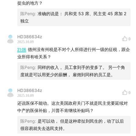
捉虫的地方？
听友来信
陈Peng
:
准确的说是： 共和党 53 席、民主党 45 席加 2
独立
你对节目的任何建议，或者你有任何在节目中想听到的话
题和想邀请的嘉宾，都欢迎与我们联系。大家可以登录雪
HD386634z
0
2025.10.09
球APP给
“厚雪长波官方发布”
发私信，或者发邮件至
21:06
德州没有州税是不对个人所得进行州一级的征税，跟企
houxuechangbo@xueqiu.com。
业所得有啥关系？
陈Peng
:
同样的收入， 员工拿到手的变多了。 另一个角
收听渠道
度就是可以用更少的薪酬， 雇佣到同样的员工是。
这档节目会同步更新在雪球、小宇宙、喜马拉雅、苹果播
HD386634z
客、B站、视频号、Youtube、Spotify等平台，搜索节目
0
2025.10.09
名称就能找到我们。
还说医保不能动。这次美国政府关门不就是民主党要延续对
中产的医保补贴，川普不肯继续补贴吗？
创作团队
陈Peng
:
是可以动， 但是这种牵扯到民生的，动了以后
主持/七一
很容易就失去选民支持。