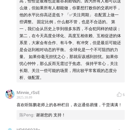
高，恰恰是最难也是最容易赔钱的。因为所有人都可以这
债务、周期、投资与命运的交织，或许就是我们这一代投
中国现在的问题是，怎样把其他行业、板块动起来，填补房
么做，但如果所有人都能做，你要想打败你的交易对手，
资人无法逃避的底色。
地产留下来的空缺。还在转型的道路上，高质量发展，内需
他的水平比你高还是低？ 「✅关注周期」 在配置上做一
等等。
些调整。 固定比例，什么都不管，也是不合适的。 第
本期剧透
中国赤字每年3%~4%，美国是6.5%~7%；中国债务占GDP
一，我们会从历史上学到很多东西，不会犯同样的错误；
67%。
第二，在今天高度全球化、高度互相依赖、互相促进的体
1、
02:02
达里奥写下“国家为什么会破产”，背后是怎样的
中国特色：很多债务是在地方政府，通过政府主导的基金，
系里，大家会有合作、有斗争、有冲突，但是最后可能还
银行借款、民间融资。
历史归纳？
是会达到相对动态的平衡。 全球化是一个不可阻挡的力
如果把这些数字加起来，非官方的估计，整体的赤字在
量。 如果你毫无担忧之心，那就应该感到担忧。如果你
7%~9%，每年债务占GDP的比例110%，跟美国类似。
2、
04:44
一个国家如何从“量入为出”走向“印钞自救”？债
忧心忡忡，那么反而无需过于焦虑。 保持平常心，关注
务周期五个阶段的宿命
长期、关注一些可能的场景，用比较平常客观的态度分
「✅硬通货」
析、做配置。
如果美债周期债券货币化，黄金、生产生活要素、个人的适
3、
08:46
小周期如潮水，大周期如暗流：美国百年的债务
用性，会更保值，会更增值。
轨迹。
Minnie_rSsE
6
黄金。长期可以适当配置。特别强的避险功能。
2025.10.09
配置型：如果有很多美元资产，如果美元贬值、通货膨胀、
喜欢听陈鹏老师上的各种栏目，表达通俗易懂，干货满满！
4、
13:21
纽约街头的“国债钟”，数字不停跳动——这意味
美债贬值等等，传统是用黄金应对。再进一步恶化，深度挖
着什么？
陈Peng
:
谢谢您的 支持！
掘一些相对极端风险下，必须的生活生产要素，比如粮食、
水、土地。
5、
17:23
削减开支、增加税收、降低利率：三剂药方，为
加密货币取决于大家所有的网络都连在一起，要保守一点。
HD696938s