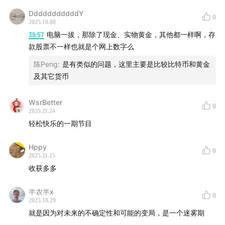
嘉宾/陈鹏
DddddddddddY
0
2025.10.08
39:57
电脑一拔，那除了现金、实物黄金，其他都一样啊，存
封面设计/VV
款股票不一样也就是个网上数字么
后期/Layla jelly白 维尼 Doria
陈Peng
:
是有类似的问题，这里主要是比较比特币和黄金
及其它货币
关于我们
WsrBetter
0
《厚雪长波》是由雪球出品的，一档和投资相关又不止于
2025.11.24
投资的节目。本节目由声湃提供品牌播客制作顾问服务。
轻松快乐的一期节目
在这档节目中，我们会邀请对投资有见解、有故事的嘉宾
Hppy
和球友，一起来分享他们的投资日常、生活态度。我们希
0
2025.11.15
望通过不同观点的碰撞，和大家一起发现投资机会，共同
收获多多
缓解投资焦虑，让财富的雪球越滚越大。
半农半x
0
2025.10.29
雪球成立于2010年，从投资社区出发，现已成为极具影响
就是因为对未来的不确定性和可能的变局，是一个迷雾期
的集投资交流交易于一体的在线综合财富管理平台。雪球