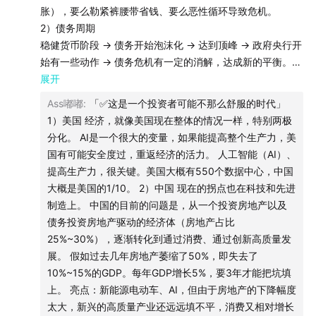
果。这种逻辑，既冷酷，也残忍。
胀），要么勒紧裤腰带省钱、要么恶性循环导致危机。
2）债务周期
在本期《厚雪长波》中，我们邀请到晨星Morningstar全
稳健货币阶段 → 债务开始泡沫化 → 达到顶峰 → 政府央行开
球高级战略顾问陈鹏博士，与我们一起讨论“周期的宿
始有一些动作 → 债务危机有一定的消解，达成新的平衡。
3）美国百年债务轨迹
展开
命”。对话从达利欧的债务理论展开，追溯债务的五个阶段
国家经济周期5~7年；
——从稳健、膨胀、泡沫，到顶点、危机、重建。陈鹏博
Ass嘟嘟
:
「✅这是一个投资者可能不那么舒服的时代」
每次小周期积累的旧危机，长久起来变成大周期，80年±25
士提醒我们，国家与个人的轨迹何其相似：年轻时量入为
1）美国 经济，就像美国现在整体的情况一样，特别两极
年。
分化。 AI是一个很大的变量，如果能提高整个生产力，美
出，发展中借贷扩张，而当负债过度时，要么勒紧裤腰带
国有可能安全度过，重返经济的活力。 人工智能（AI）、
偿还，要么陷入恶性循环，最终破产重组。债务，从来不
「✅“国债钟”」
提高生产力，很关键。美国大概有550个数据中心，中国
是经济学教科书上的抽象概念，而是国家命运与个人命运
1）高度债务过剩
大概是美国的1/10。 2）中国 现在的拐点也在科技和先进
可能采取以下非同寻常的行动：对其他国家施加压力，迫使
的交织。
制造上。 中国的目前的问题是，从一个投资房地产以及
其购买本国的债务；选择性的冻结债务或没收所谓敌对国家
债务投资房地产驱动的经济体（房地产占比
的资产；通过延长债务期限，或者债务货币化，削减债务的
美国此刻正处于一个危险的关口：联邦债务占GDP比重已
25%~30%），逐渐转化到通过消费、通过创新高质量发
负担压力。实施没收性的税收和资本的外汇的管制，防止资
近125%，每年利息支出预期将逼近财政的15%。特朗普上
展。 假如过去几年房地产萎缩了50%，即失去了
产外流；重估资产和管理政府的资产；创造新型货币。
台后，一方面高调推行减税与“小政府”，另一方面又不得
10%~15%的GDP。每年GDP增长5%，要3年才能把坑填
2）数据
上。 亮点：新能源电动车、AI，但由于房地产的下降幅度
不依靠关税与大幅提高债务上限维持财政运行。《国家为
美国赤字6.5%，联邦政府负债率超过GDP总额，现在是
太大，新兴的高质量产业还远远填不平，消费又相对增长
什么会破产？》中提到，美国在高度负债环境下可能采取
125%左右。每年联邦债付出的利息占联邦支出的