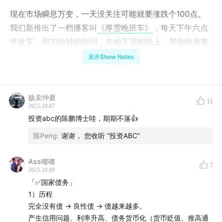
现在市场瞬息万变，一天没关注可能就要涨跌个100点。
我们新推出了一档播客叫
《厚雪晚班车》
，每天下午六点
半发车，用10分钟的时间，在你下班的路上，帮你快速整
理当天的市场行情以及背后的归因，另外再和你分享一些
展开Show Notes
有用的投资方法论。每天积累一点，让你不会漏掉最重要
的信息。可以配合着《厚雪长波》一起听。欢迎大家关注
～
贩卖仲夏
11
2025.10.07
投资abc的陈鹏博士哇，期期不落👍
单集介绍
陈Peng
:
谢谢， 您收听 “投资ABC”
在《原则》中，桥水基金创始人瑞·达利欧提出过一个核心
观点：无论是国家、企业还是个人，长期的繁荣与危机，
Ass嘟嘟
7
2025.10.08
往往不是偶然事件，而是周期规律的结果。几年之后，他
「✅国家债务」
又在《国家为什么会破产？》一书中进一步将视角聚焦到
1）历程
“债务周期”上：当一个国家从零债务走向过度借贷，再到
完全没有债 → 良性债 → 债越来越多。
债务货币化与信用丧失，最终的危机便是难以避免的结
产生信用问题、利率升高、债务货币化（货币贬值、推高通