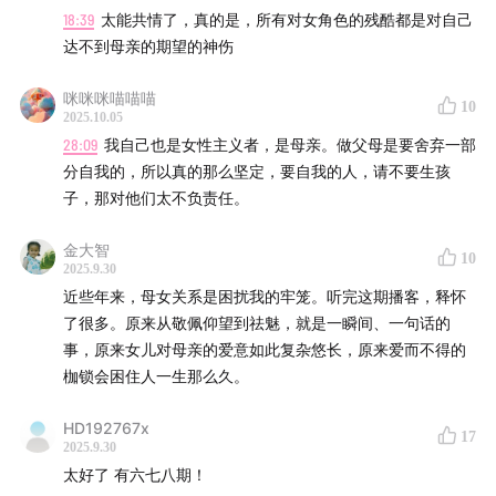
18:39
太能共情了，真的是，所有对女角色的残酷都是对自己
达不到母亲的期望的神伤
咪咪咪喵喵喵
10
2025.10.05
28:09
我自己也是女性主义者，是母亲。做父母是要舍弃一部
分自我的，所以真的那么坚定，要自我的人，请不要生孩
子，那对他们太不负责任。
金大智
10
2025.9.30
近些年来，母女关系是困扰我的牢笼。听完这期播客，释怀
了很多。原来从敬佩仰望到祛魅，就是一瞬间、一句话的
事，原来女儿对母亲的爱意如此复杂悠长，原来爱而不得的
枷锁会困住人一生那么久。
HD192767x
17
2025.9.30
太好了 有六七八期！