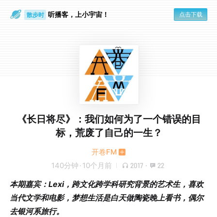
听播客，上小宇宙！
点击下载
散步时
通勤路上
《长日将尽》：我们如何为了一个错误的目
标，荒废了自己的一生？​
开卷FM
140分钟
·
10个月前
2017
·
22
本期嘉宾：Lexi，跨文化跨学科研究背景的艺术生，喜欢
当代文学和电影，梦想生活是白天做陶瓷晚上看书，偶尔
去银河系旅行。