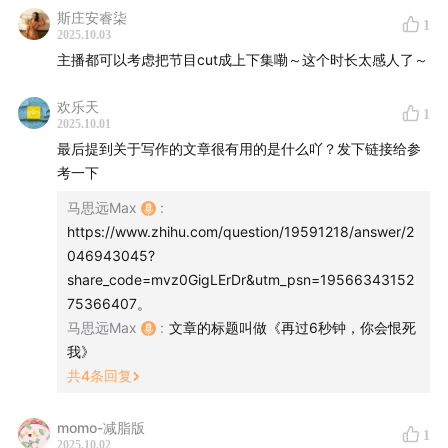
跨越边界：从害怕失控到适应新环境
斯庄安睿柒
1
2025.10.03
如何跨出人生舒适区？我们聊了聊从害怕计划被打乱，到
主播都可以考虑把节目cut成上下集嘞～这个时长太感人了～
慢慢适应新环境的心路历程。
欢乐天
1
28:17
适应陌生环境：从害怕到熟悉的小秘诀
2025.10.01
最后提到关于写作的文章很有用的是什么吖？发下链接给参
我朋友在北京随身带地图、水和食物来对抗迷路恐惧，现
考一下
在有了互联网，这种恐惧是不是减轻了呢？
马思远Max
:
https://www.zhihu.com/question/19591218/answer/2
32:24
尊严与管家：真正的体面是什么？
046943045?
share_code=mvz0GigLErDr&utm_psn=19566343152
35:31
庄园会议：英国外交策略的大转折
75366407。
马思远Max
:
文章的标题叫做《再过6秒钟，你会恨死
重磅历史事件！庄园里居然举办了一场非官方国际外交大
我》
会，这成了男主角人生的分水岭！这次会议对战后英国的
共
4
条回复
外交政策影响巨大，它折射出一战后英国国力衰退的复杂
历史背景。
momo-减脂版
1
2025.10.02