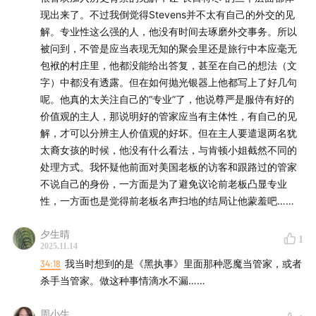
角的故事，我们发现一个道理：别让你的目标感，把情感
现出来了。不过我倒觉得Stevens并不太有自己的外交的见
滋养这块给忘了！追求梦想没错，但也要顾及感受，不然
解。专业性这么强的人，他没有时间去琢磨外交事务。所以
以后可能会后悔哦！
被问到，不管是应当表现无知的聚会里还是旅行中本应毫无
包袱的村庄里，他都没能给出答复，甚至在自己的想法（文
08:22
深度剖析：像侦探一样揭开老管家的内心
字）中都没有透露。但在如何抛光银器上他都写上了好几句
呢。他真的太关注自己的“专业”了，他说尊严是服侍有好的
深入老管家的世界！这部小说贼聪明，老人的公路旅行是
价值观的主人，那说明好的管家应当有主体性，有自己的见
表象，挖掘过去才是真相。人物特别“表里不一”，说的和
解，才可以分辨主人价值观的好坏。但在主人要遣退两名犹
想的完全是两码事！读着读着，你得像个侦探一样去猜他
太裔女孩的时候，他没有什么看法，与肯顿小姐截然不同的
处理方式。我怀疑他前面对美国老板的访客和跟路过的管家
到底在想啥。
不说自己的身份，一方面是为了避免议论前老板凸显专业
性，一方面也是觉得前老板名声扫地的结局让他蒙羞吧……
11:55
英美文化差异下的管家生活与晚年反思
夕生晴
管家在英美文化的碰撞中求生存！他怎么把英国人注重“体
1
2025.11.14
面”的管理，变成了美国人带来的“务实”高效？年纪大了，
34:18
我当时想到的是《黑执事》里面那种恶魔当管家，或者
回顾过去的选择，他心里又产生了多少后悔和感叹？
杀手当管家。做这种事情滴水不漏……
15:51
大庄园的“婚恋潜规则”：结婚就得走人？
周小生