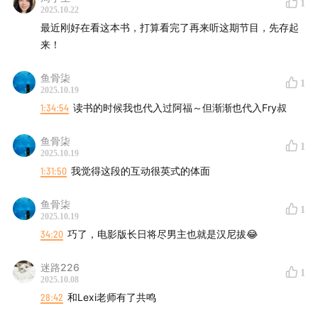
1
2025.10.22
庄园八卦时间！在老派的英式庄园，结婚可能意味着工作
最近刚好在看这本书，打算看完了再来听这期节目，先存起
来！
不稳定？雇主为啥总觉得员工结婚是“额外消耗”？管家为
啥对新人的婚姻状况那么关心？
鱼骨柒
1
2025.10.19
18:11
严格管家和老爹：一场说走就走的（被迫）旅行
1:34:54
读书的时候我也代入过阿福～但渐渐也代入Fry叔
管家老爹也是个死守规矩的人。管家第一次独自出门旅
鱼骨柒
1
2025.10.19
行，竟然是照着一本旅行手册来的！刚开始他超紧张，一
1:31:50
我觉得这段的互动很英式的体面
路紧绷，但慢慢地，他似乎在探索外界中找到了一点放
松，规则之外的世界到底是什么样的呢？
鱼骨柒
1
2025.10.19
20:56
计划狂的内心戏：是美景还是恐惧？
34:20
巧了，电影版长日将尽男主也就是汉尼拔😂
旅途中遇到路人推荐的美景，但它不在你的计划内，你会
迷路226
1
2025.10.08
怎么办？
28:42
和Lexi老师有了共鸣
23:23