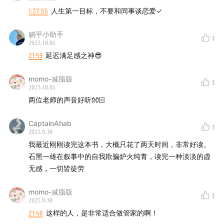
1:37:55
人生第一目标，不要和同事谈恋爱✓
37:50
一战后的欧洲外交和历史小八卦
躺平小助手
深挖一战后的欧洲历史！1923年的庄园会议上，英国贵族
1
2025.10.01
试图当“和事佬”，但英国的绥靖政策是怎么阴差阳错地助
21:59
延迟满足感之神😎
长了德国野心，为二战埋雷的？重大历史事件还穿插了还
momo-减脂版
有关于年轻人婚前教育的搞笑桥段
1
2025.10.01
两位老师的声音好听👐🏻
47:33
管家与会议：事业的成功与个人的牺牲
CaptainAhab
老贵族的倔强和国际调解员的角色冲突！会议成功了，可
1
2025.9.30
管家却因此错过了与病重父亲的最后一面……
我最近刚刚读完这本书，大概只花了两天时间，非常好读。
石黑一雄在叙事中的自我欺骗炉火纯青，读完一种淡淡的虚
52:41
责任与情感的拉扯：一个时代的选择
无感，一切皆徒劳
在那个“责任至上”的年代，人们对情感的压抑到底有多夸
momo-减脂版
1
2025.9.30
张？
21:46
这样的人，是非常适合做管家的啊！