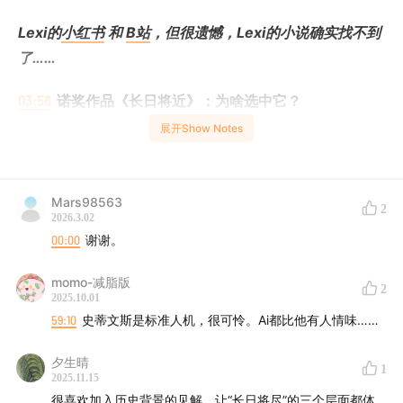
Lexi的
小红书
和
B站
，但很遗憾，Lexi的小说确实找不到
了……
03:56
诺奖作品《长日将近》：为啥选中它？
展开Show Notes
诺奖作品是不是总感觉高高在上？才不是！我们选《长日
将近》，就是因为它用最普通的语言讲出了最深刻的感
情，每个人都能找到共鸣。我们还聊了聊管家和雇主那种
Mars98563
2
神秘又微妙的关系，让人忍不住想一探究竟！对了，顺便
2026.3.02
00:00
谢谢。
提了提石黑一雄另一本超赞的《克拉拉与太阳》，机器人
觉醒意识什么的，真的很有趣！
momo-减脂版
2
2025.10.01
06:34
理性与情感的抉择：关于成长和后悔的故事
59:10
史蒂文斯是标准人机，很可怜。Ai都比他有人情味……
人生路上，是该听脑子的还是听心的？我分享了自己过去
夕生晴
1
2025.11.15
太“理性”的经历，结果留下了一些小遗憾。通过书里男主
很喜欢加入历史背景的见解，让“长日将尽”的三个层面都体