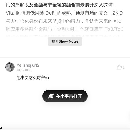
用的兴起以及金融与非金融的融合前景展开深入探讨。
Vitalik 强调低风险 DeFi 的成熟、预测市场的复兴、ZKID
与去中心化身份在未来借贷中的潜力，并认为未来的区块
链应用多将融合金融与非金融功能。他还回应了 ToB/ToC
模式在区块链下的模糊化趋势，并探讨了应用层中心化与
展开Show Notes
去中心化的实际取舍问题，最后对 AI 支付的前景表达了
谨慎乐观。
阅读播客精选文字版本
。
Ye_zhiqiu42
加入吴说播客听友群，可添加小助手微信 ipo19841984
1
2025.10.05
他中文这么厉害👍
关注更多吴说快讯深度等内容渠道：
吴说官网
时间线：
在小宇宙打开
00:00
以太坊为何是“为应用而生”的链
02:11
低风险 DeFi 的成熟与用户价值