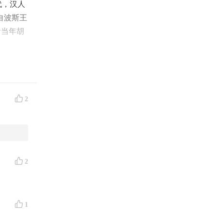
代，汉人
自波斯王
看当年胡
示曾经在
2
河西走
、粟特
2
1