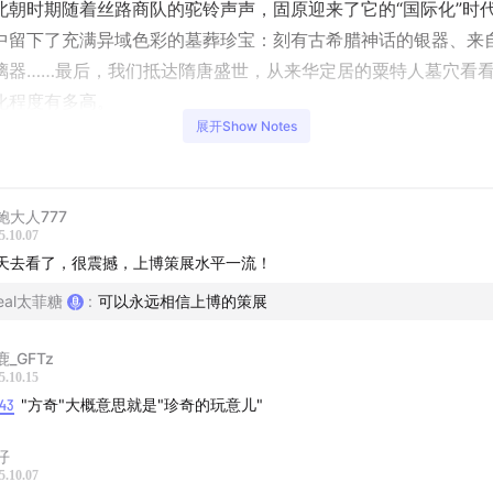
北朝时期随着丝路商队的驼铃声声，固原迎来了它的“国际化”时
中留下了充满异域色彩的墓葬珍宝：刻有古希腊神话的银器、来
璃器……最后，我们抵达隋唐盛世，从来华定居的粟特人墓穴看
化程度有多高。
展开Show Notes
为您串联起这些孤立的珍宝背后那条名为“丝绸之路”的纽带，揭
演的那场跨越千年的文明交响。
鲍大人777
：
5.10.07
天去看了，很震撼，上博策展水平一流！
物馆、华彩六盘、固原展、彭阳姚河塬遗址、稼稷、丝绸之路、
real太菲糖
:
可以永远相信上博的策展
煌壁画、鎏金银壶、凸钉玻璃碗、萨珊王朝、李贤墓、史射勿墓
教
鹿_GFTz
5.10.15
原的地理位置和朝代更迭
:43
"方奇"大概意思就是"珍奇的玩意儿"
博看展攻略
仔
5.10.07