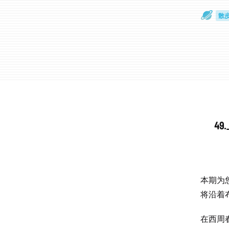
散
通
4
本期为
将沿着
在西周