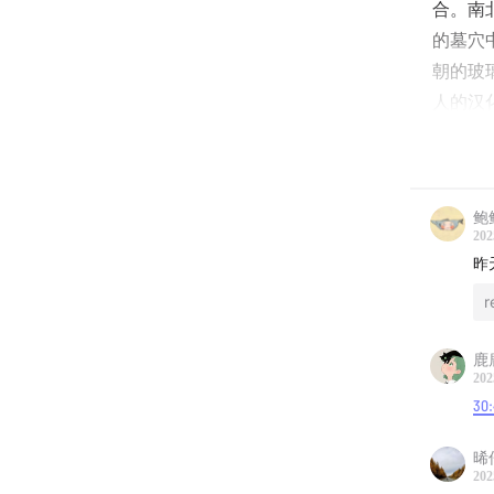
合。南
的墓穴
朝的玻
人的汉
我们将
固原上
鲍
关键词
202
昨
上海博
廊、敦
人、祆
鹿
202
1:37
固
30
5:36
上
晞
202