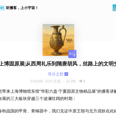
听播客，上小宇宙！
步时
勤路上
9.上博固原展|从西周礼乐到隋唐胡风，丝路上的文明
菲分之想
34分钟
·
10个月前
710
·
9
您带来上海博物馆东馆“华彩六盘·宁夏固原文物精品展”的播客讲
布展的三大板块穿越三个波澜壮阔的时期：
春秋战国的甲骨、青铜器中，我们见证中原王朝与北方戎狄在此