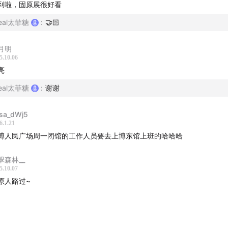
到啦，固原展很好看
art.1 铸礼大原 从周到汉——
real太菲糖
:
🤝🏻
证西周时期固原归属的甲骨文
月明
方民族的动物形青铜器
5.10.06
亮
art.2 胡汉共舞 南北朝 ——
real太菲糖
:
谢谢
贤夫妇合葬墓墓主人介绍
sa_dWj5
6.1.21
载了希腊、波斯和中华文化的鎏金银壶
博人民广场周一闭馆的工作人员要去上博东馆上班的哈哈哈
珊玻璃器精品：凸钉玻璃碗
翠森林__
5.10.07
彩绘陶俑
原人路过~
穴壁画，又见敦煌壁画晕染法