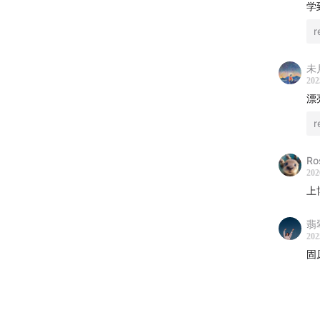
学
—— P
7:25
佐
未
10:24
北
202
漂
—— P
11:31
李
Ro
202
16:23
承
上
18:50
萨
翡
202
20:02
固
21:04
墓
23:31