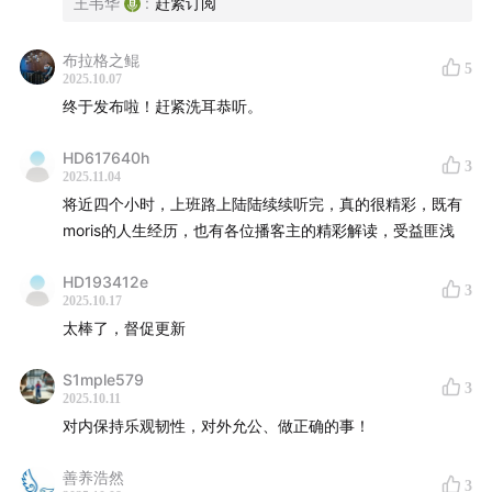
王韦华
:
赶紧订阅
布拉格之鲲
5
2025.10.07
终于发布啦！赶紧洗耳恭听。
HD617640h
3
2025.11.04
将近四个小时，上班路上陆陆续续听完，真的很精彩，既有
moris的人生经历，也有各位播客主的精彩解读，受益匪浅
HD193412e
3
德州达拉斯人。人高马大。1948年加入德州仪器的前身
2025.10.17
太棒了，督促更新
——地球物理服务公司，被海总派去AT&T学习晶体管技
术，回来后辅佐海总发展壮大了德州仪器半导体事业部，
S1mple579
3
后接任德州仪器董事长职位，努力推动公司发展消费者业
2025.10.11
务，但遭到Morris的强烈反对。
对内保持乐观韧性，对外允公、做正确的事！
海格底(Patrick Haggerty 海总, 1914~1980)
善养浩然
3