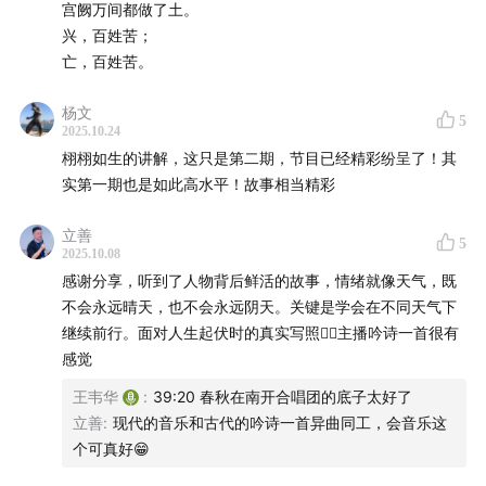
宫阙万间都做了土。
兴，百姓苦；
亡，百姓苦。
杨文
5
2025.10.24
栩栩如生的讲解，这只是第二期，节目已经精彩纷呈了！其
实第一期也是如此高水平！故事相当精彩
立善
5
2025.10.08
感谢分享，听到了人物背后鲜活的故事，情绪就像天气，既
不会永远晴天，也不会永远阴天。关键是学会在不同天气下
继续前行。面对人生起伏时的真实写照👍🏻主播吟诗一首很有
德州达拉斯人，1962~1967年任德州仪器集团副总裁和半
感觉
导体集团总经理，吕斯的上司，Morris上司的上司。他给
王韦华
:
39:20 春秋在南开合唱团的底子太好了
了Morris人生第一笔分红，让Morris感动不已。
立善
:
现代的音乐和古代的吟诗一首异曲同工，会音乐这
个可真好😁
彪希(Fred Bucy, 1928~2021)