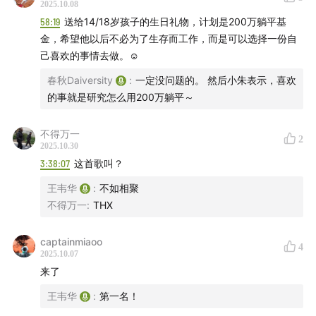
2025.10.08
58:19
送给14/18岁孩子的生日礼物，计划是200万躺平基
金，希望他以后不必为了生存而工作，而是可以选择一份自
己喜欢的事情去做。☺
春秋Daiversity
:
一定没问题的。 然后小朱表示，喜欢
六七十年代，德州仪器董事长，极具胆识，是德州仪器历
的事就是研究怎么用200万躺平～
史上最伟大的领导人。在他的率领下，德州仪器从石油服
不得万一
务业务公司转型为半导体行业领导者。他非常欣赏
2
2025.10.30
Morris，提供Morris去斯坦福免费带薪读博士的机会。
3:38:07
这首歌叫？
王韦华
:
不如相聚
戈登·K·蒂尔(Gordon Teal,1907~2003)
不得万一
:
THX
captainmiaoo
4
2025.10.07
来了
王韦华
:
第一名！