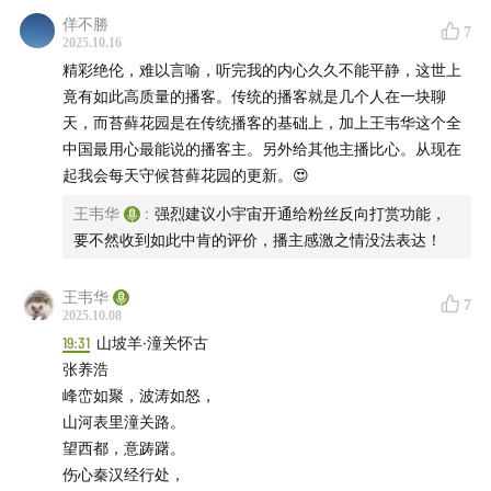
吕斯(James Reese)
佯不勝
7
2025.10.16
1962~1967年任德州仪器助理副总裁。他不仅是Morris的
精彩绝伦，难以言喻，听完我的内心久久不能平静，这世上
竟有如此高质量的播客。传统的播客就是几个人在一块聊
校友和同事, 也是Morris的好战友和好上司。他关键时刻
天，而苔藓花园是在传统播客的基础上，加上王韦华这个全
充满胆识，敢于逆势招人，把Morris团队的成果充分放
中国最用心最能说的播客主。另外给其他主播比心。从现在
大。他总能看到别人忽略的一面，提示Morris读博的风
起我会每天守候苔藓花园的更新。😍
险。可惜天妒英才，最终因办公室政治无奈离开。
王韦华
:
强烈建议小宇宙开通给粉丝反向打赏功能，
要不然收到如此中肯的评价，播主感激之情没法表达！
道森(Cecil Dotson, 1923~2010)
王韦华
7
2025.10.08
19:31
山坡羊·潼关怀古
张养浩
峰峦如聚，波涛如怒，
山河表里潼关路。
望西都，意踌躇。
伤心秦汉经行处，