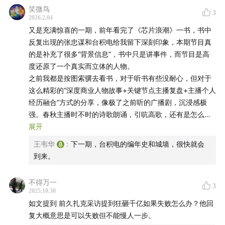
笑微鸟
3
2026.2.04
又是充满惊喜的一期，前年看完了《芯片浪潮》一书，书中
反复出现的张忠谋和台积电给我留下深刻印象，本期节目真
的是补充了很多“背景信息”，书中只是讲事件，而节目是高
度还原了一个真实而立体的人物。
之前我都是按图索骥去看书，对于听书有些没耐心，但对于
这么精彩的“深度商业人物故事+关键节点主播复盘+主播个人
经历融合”方式的分享，像极了之前听的广播剧，沉浸感极
强。春秋主播时不时的诗歌朗诵，引吭高歌，还有是怎么插
入的Morris自己朗诵的琼瑶的歌词呀！很多个这样真人感十
展开
足的瞬间，让商业故事不再冷峻枯燥，充满了活力。
王韦华
:
下一期，台积电的编年史和城墙，很快就会
印象深刻的一些内容，比如张忠谋的父亲在孩子懵懂的兴趣
到来。
和现实之间的巧妙引导，张忠谋自学半导体知识，拼命提高
良率，不执行错误的上司命令等，结尾主播分享自己40天徒
不得万一
3
步旅行的经历更是精彩。节目中主播时不时提出的问题非常
2025.10.30
有启发性，比如如何在动荡年代稳住自己的家庭，孩子成年
如文提到 前久扎克采访提到狂砸千亿如果失败怎么办？他回
送什么样的礼物（50万股IBM股票的故事）。
复大概意思是可以失败但不能慢人一步。
还有口音的问题，我觉得也是个人特色，想听的人就一定能