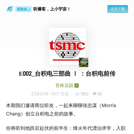
听播客，上小宇宙！
点击下载
通勤路上
眼睛好累
E002_台积电三部曲 Ⅰ ：台积电前传
苔藓花园
238分钟
·
10个月前
7953
·
90
本期我们邀请两位听友，一起来聊聊张忠谋（Morris
Chang）创立台积电之前的故事。
你将听到他跌宕起伏的前半生：烽火年代漂泊求学，入职