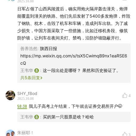
2025.10.08
日军占领了山西风陵渡后，确实用炮火隔岸轰击潼关，炮弹
能覆盖到潼关的铁路。他们先后发射了5400多发炮弹，炸毁
了钢轨、枕木，击毁了机车和车辆，造成列车出轨。为了减
少损失，中国方面采取了一些措施，比如迁移机务段、修筑
防护墙，让列车在夜间关灯、禁鸣，沿防护墙隐蔽开行。
善养浩然
:
陕西日报
https://mp.weixin.qq.com/s/tsX5CwimqB9nx1eaRSE6
cQ
王韦华
:
这一段出处是哪呀？ 果然和历史验证了。
共
5
条回复
SHY_f8od
4
2025.10.08
58:38
我儿子高考上午结束，下午就去证券交易所开户🤭
王韦华
:
买的第一只股票是啥？哈哈
朱丽耶！
3