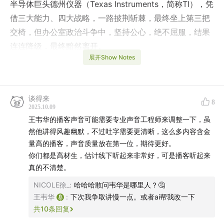
半导体巨头德州仪器（Texas Instruments，简称TI），凭
借三大能力、四大战略，一路披荆斩棘，最终坐上第三把
交椅，但办公室政治斗争中，坚持公心，绝不屈服，结果
连连降级，最终黯然离开。
展开Show Notes
这是一段关于践行南开校训“允公允能、日新月异”最生动
的诠释。
谈得来
8
这是一段关于个人成长、时代抉择与自我超越的动人旅
2025.10.09
王韦华的播客声音可能需要专业声音工程师来调整一下，虽
程。
然他讲得风趣幽默，不过吐字需要更清晰，这么多内容含金
量高的播客，声音质量放在第一位，期待更好。
希望对你可以有所启发。
你们都是高材生，估计线下听起来非常好，可是播客听起来
真的不清楚。
主讲：
王韦华
| 主持：
春秋
| 主播：
张弋
| 主播：
勇哥
|
技术支持：
小黑
NICOLE徐_
:
哈哈哈敢问韦华是哪里人？🤔
王韦华
:
下次我争取讲慢一点。或者ai帮我改一下
出场人物
共
10
条回复