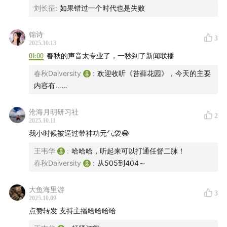
刘长征
:
如果错过一个时代也是失败
听懂，但凡有点个性的，谁没有口音呀，我觉得蛮真实的！
德州仪器高管，Morris的上司，飞扬跋扈，政治手腕犀
P.S 这样深度的节目前期准备和录制耗费的时间和精力肯定
非常多，听完都感觉需要很大力气，当然收获也是满满的。
锦诗
利，和Morris不太对付。
3
2025.10.13
所以我不催更，只想希望有小小剧透下一期的选题～再次感
01:00
春秋的声音太专业了，一秒到了新闻联播
谢主播们的真诚深度有料分享！
夏伯特(Mark Shepherd, 1923~2009)
春秋Daiversity
:
欢迎收听《苔藓花园》，今天的主要
内容有……
沧海月明研习社
2
2025.10.11
我小时候被逼过带神功元气袋😂
王韦华
:
哈哈哈，听起来可以打通任督二脉！
春秋Daiversity
:
从505到404～
大鱼海里游
3
2025.10.09
点赞转发 支持主播哈哈哈哈