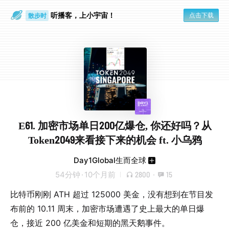
听播客，上小宇宙！
点击下载
散步时
通勤路上
E61. 加密市场单日200亿爆仓, 你还好吗？从
Token2049来看接下来的机会 ft. 小乌鸦
Day1Global生而全球
54分钟
·
10个月前
2800
·
15
比特币刚刚 ATH 超过 125000 美金，没有想到在节目发
布前的 10.11 周末，加密市场遭遇了史上最大的单日爆
仓，接近 200 亿美金和短期的黑天鹅事件。