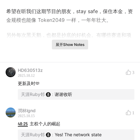
希望在听我们这期节目的朋友，stay safe，保住本金，资
金规模也能像 Token2049 一样，一年年壮大。
另外每次黑天鹅，也都是抄底的好机会。有哪些赛道和项
目特别值得关注呢？
展开Show Notes
每年的 Token2049 都会引导接下来 Crypto 的发展方
向，今年的 Token2049 又与往年截然不同：传统金融机
HD630513z
3
构大举进场、支付公司扎堆参展、Robinhood CEO 畅谈
2025.10.12
更新及时🫶
十年愿景、Tether发布美国合规稳定币USAT、特朗普家
族高调亮相。更值得关注的是，越来越多非Crypto native
天涯Ruby邻
:
谢谢收听
的散户开始参会，从日本家庭主妇到新加坡大学教授，加
潤林lgnd
密投资正在走向大众。
1
2025.10.15
48:25
主权个人的崛起
同时，本届 Token2049 仍然是创下了历史记录，总共吸
引来自160 多个国家的约 2.5 万名参会者、500 余家参展
天涯Ruby邻
:
Yes! The network state