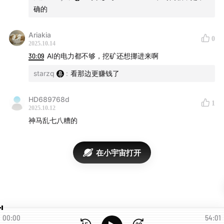
关键词
确的
TOKEN 2049、新加坡、加密货币（Crypto
Ariakia
0
Currency）、传统金融、Robinhood、Tether、USDT、
2025.10.14
USAT、稳定币、代币化（Tokenization）、支付、
30:09
AI的电力都不够，挖矿还想挪进来啊
DeFi、交易所、合规监管、Ethereum、Bitcoin、Michael
starzq
:
看那边更赚钱了
Saylor、Tom Lee、Balaji、加密身份、AI时代、华尔街、
预测市场、DAT
HD689768d
1
2025.10.12
文字稿
神马乱七八糟的
稍后会在
www.web3brand.io
放出，敬请期待
在小宇宙打开
本期嘉宾&主持
嘉宾 小乌鸦 Max
小乌鸦 Max，曾在「财团法人联合信用卡中心」、「财金
00:00
54:01