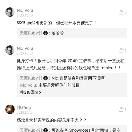
企业以及 300 多位演讲嘉宾，999 美金一张的门票销售
Nic_VoIu
火爆。
2
2025.10.13
53:15
虽然刚更新的，但已经开水要催更了！
本期节目，我们邀请了台湾区块链媒体加密城市主编小乌
天涯Ruby邻
:
哈哈哈
鸦Max，他在主会场蹲守两天，记录了25+场精彩分享。
我们深度探讨了以下话题：
Nic_VoIu
1
2025.10.13
传统金融与DeFi如何从分庭抗礼到同台共话
健身打卡！很开心听到今年 2049 主叙事，结束后一直没在
Robinhood的全球超级金融App野心
推特上找到总结，特别是还有我的钱包喊单王 tomlee！！
Tether的双币策略：USDT与USAT如何共存
天涯Ruby邻
:
Nic 真是健身和暴富两不误啊
Tom Lee：Ethereum DAT
Nic_VoIu
:
主要是爱听你们的节目！
Balaji 关于AI时代加密身份的前瞻思考
共
3
条回复
为什么交易所、支付公司和DAT成为参展三大主力
神游ing
1
我们 Day1global 节目也在
第 18 期
，
第 7 期
聊过2024
2025.10.13
和 2023 的参会体验，欢迎收听。
感觉目录和实际说的内容关系不大？？
天涯Ruby邻
:
可以参考 Shownotes 和时间轴，是准