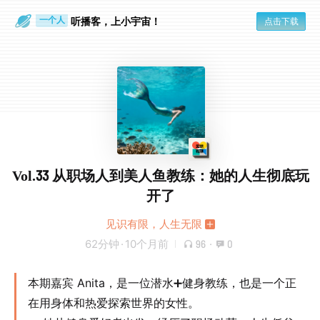
眼睛好累
一个人
听播客，上小宇宙！
点击下载
Vol.33 从职场人到美人鱼教练：她的人生彻底玩
开了
见识有限，人生无限
62分钟
·
10个月前
96
·
0
本期嘉宾 Anita，是一位潜水➕健身教练，也是一个正
在用身体和热爱探索世界的女性。