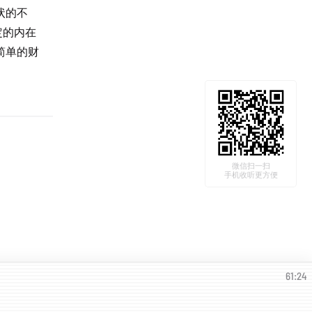
状的不
定的内在
简单的财
。
微信扫一扫
手机收听更方便
61:24