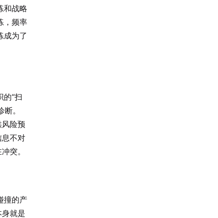
练和战略
练，频率
练成为了
的“扫
诊断。
供风险预
信息不对
在冲突。
碰撞的产
本身就是