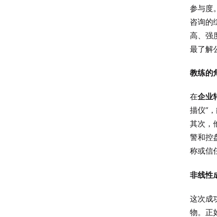
参与度
咨询的
高、强
最了解
教练的
在
企业
描仪”
其次，
警和控
称或信
非线性
这次成
物。正