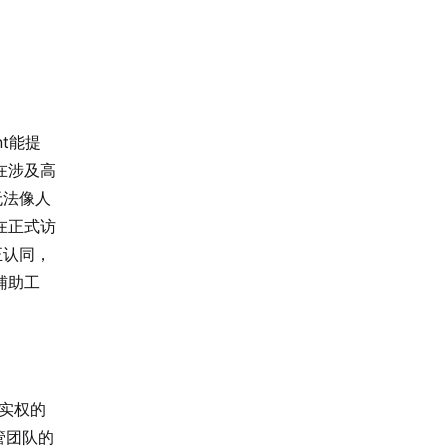
t能提
在涉及高
无法像人
在正式访
正认同，
辅助工
实权的
管团队的