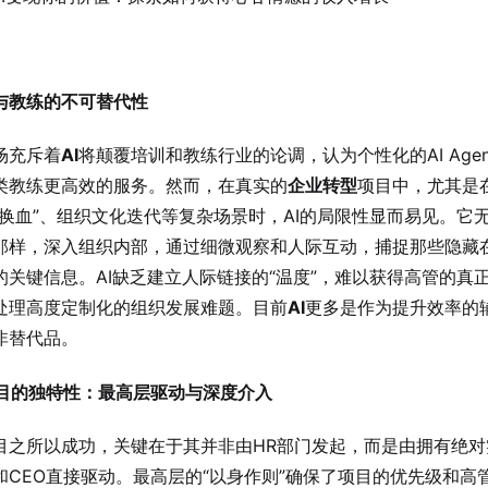
】
虑与教练的不可替代性
场充斥着
AI
将颠覆培训和教练行业的论调，认为个性化的AI Agen
类教练更高效的服务。然而，在真实的
企业转型
项目中，尤其是
“换血”、组织文化迭代等复杂场景时，AI的局限性显而易见。它
那样，深入组织内部，通过细微观察和人际互动，捕捉那些隐藏
的关键信息。AI缺乏建立人际链接的“温度”，难以获得高管的真
处理高度定制化的组织发展难题。目前
AI
更多是作为提升效率的
非替代品。
项目的独特性：最高层驱动与深度介入
目之所以成功，关键在于其并非由HR部门发起，而是由拥有绝对
和CEO直接驱动。最高层的“以身作则”确保了项目的优先级和高