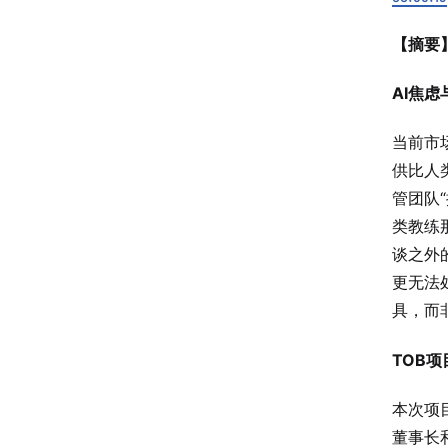
【摘要
AI焦
当前市
供比人
管团队
类教练
谈之外
更无法
具，而
TOB
本次项
董事长