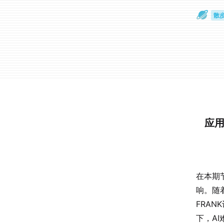
散
通
应用
在本期
响。随
FRA
下，A