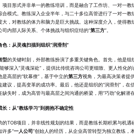
。项目形式并非单一的教练培训，而是融合了工作坊、一对一教
综合模式。教练深入企业半年，与二十多位高管进行了一对一教
度大，对教练的体力和脑力是巨大挑战。这种深度介入，使得教
公司内部人际关系、个体挑战与组织症结的“
第三方
”。
角色：从灵魂扫描到组织“润滑剂”
转型
的关键时刻，外部教练扮演了多重关键角色。首先，他是组织
，能够深入“灵魂深处”，提供比传统咨询公司更细致、更人性化的
他是高层的“软幕僚”，基于中立的
第三方
视角，为最高决策者提
盘建议，提高变革的成功率。最后，他还是组织的“润滑剂”，在
任缺失时，成为高管与最高层之间沟通的桥梁，用“巧劲”化解潜
成长：从“教练学习”到拥抱不确定性
功的TOB项目，并非线性规划的结果，而是教练长期积累与机遇
如许多“
一人公司
”创始人的经历，从企业高管转型为独立教练，