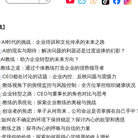
线】
:AI时代的挑战：企业培训和文化传承的未来之路
3
:AI的现实与期待：解决问题的利器还是过度追捧的幻影？
:AI教练：助力企业转型的未来方向？
:教练之道：通过个体教练打造企业的强势领导者
5
:CEO都在讨论的话题：企业内控、反映问题与震慑力
3
:教练视角下的舆情监控与风险控制：全方位掌控组织健康状况
4
:企业转型之路：CEO与董事长的角色对比与思考
8
:教练的系统化：探索企业教练的奥秘与挑战
5
:创业者的焦虑：单子从何而来，公司命运是否掌握在自己手中
:如何在不确定的环境下保持稳定？探讨内心的欲望和诱惑
:教练之路：探寻内心的呼唤与自信的力量
:变现你的价值：探索如何获得心甘情愿的收入增长