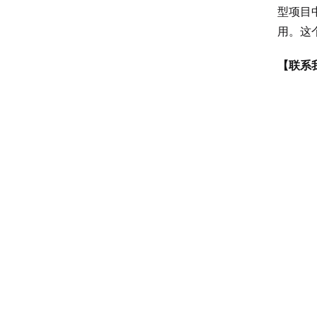
型项目
用。这
【联系