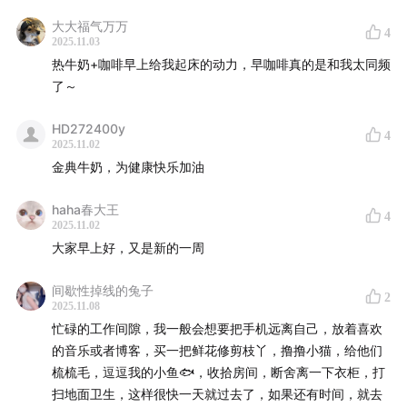
大大福气万万
4
2025.11.03
热牛奶+咖啡早上给我起床的动力，早咖啡真的是和我太同频
了～
HD272400y
4
2025.11.02
金典牛奶，为健康快乐加油
haha春大王
4
2025.11.02
大家早上好，又是新的一周
间歇性掉线的兔子
2
2025.11.08
忙碌的工作间隙，我一般会想要把手机远离自己，放着喜欢
的音乐或者博客，买一把鲜花修剪枝丫，撸撸小猫，给他们
梳梳毛，逗逗我的小鱼🐟，收拾房间，断舍离一下衣柜，打
扫地面卫生，这样很快一天就过去了，如果还有时间，就去