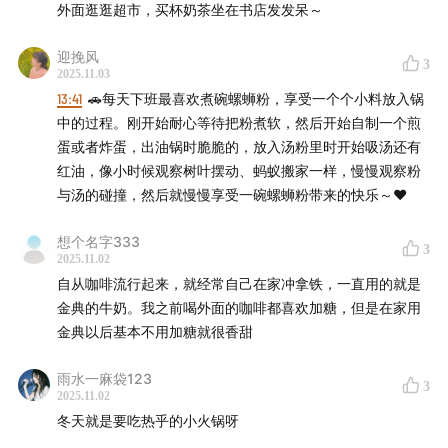
外面逛逛超市，买杯奶茶坐在书店发发呆～
迎挽风
3
2025.11.03
13:41
🚗每天下班最喜欢煮碗螺蛳粉，享受一个个小料放入锅
中的过程。刚开始耐心等待把粉煮软，然后开始自制一个煎
蛋或者炸蛋，出油锅时脆脆的，放入汤粉里时开始吸汤还有
红油，像小时候观察树叶摆动、蚂蚁搬家一样，慢慢观察粉
与汤的碰撞，然后就慢慢享受一碗螺蛳粉带来的快乐～❤️
想个名字333
3
2025.11.02
自从咖啡流行起来，就经常自己在家冲拿铁，一直用的就是
金典的牛奶。我之前喝外面的咖啡都喜欢加糖，但是在家用
金典以后基本不用加糖就很香甜
雨水一麻袋123
3
2025.11.02
冬天就是要吃热乎的小火锅呀