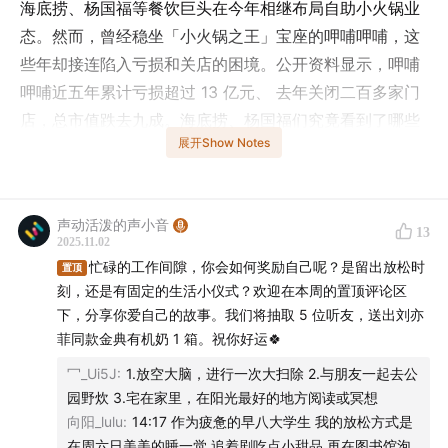
海底捞、杨国福等餐饮巨头在今年相继布局自助小火锅业
态。然而，曾经稳坐「小火锅之王」宝座的呷哺呷哺，这
些年却接连陷入亏损和关店的困境。公开资料显示，呷哺
呷哺近五年累计亏损超过 13 亿元、 去年关闭二百多家门
店，总市值跌去九成。海底捞、杨国福们究竟看到了哪些
展开Show Notes
机会？为什么选择在这个时候加码小火锅？本期轻解读就
与之相关
06:18
。你还记得自己上一次吃小火锅是在什么
时候吗？现在这些门店让你愿意尝试，或是让你转身就离
声动活泼的声小音
开的原因会是什么呢？在评论区和我们一起聊聊吧。
13
2025.11.02
忙碌的工作间隙，你会如何奖励自己呢？是留出放松时
置顶
本期还有关于苹果、造车新势力、亚马逊和电竞奥运会的
刻，还是有固定的生活小仪式？欢迎在本周的置顶评论区
新动态
01:40
，欢迎收听！
下，分享你爱自己的故事。我们将抽取 5 位听友，送出刘亦
菲同款金典有机奶 1 箱。祝你好运🍀
金典有机奶，是国内首个通过金标认证的有机奶，口感丝
冖_Ui5J
:
1.放空大脑，进行一次大扫除 2.与朋友一起去公
滑细腻，自然清甜，每 100ml 就有 4.0g 优质乳蛋白，营
园野炊 3.宅在家里，在阳光最好的地方阅读或冥想
养纯净，牛奶品质达六国标准。
向阳_lulu
:
14:17 作为疲惫的早八大学生 我的放松方式是
在周六日美美的睡一觉 追着剧吃点小甜品 再在图书馆泡