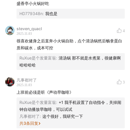
盛香亭小火锅好吃
HD779348n
:
我也是
steven_quacl
4
2025.11.03
很喜欢健身之后直奔小火锅自助，点个清汤锅然后畅拿蛋白
质和碳水，成本可控
RuXue是个发量富翁
:
清汤锅 那不就是水煮菜，很健康啊
哈哈哈哈
凡事都对了
3
2025.11.03
上班前必须是听《声动早咖啡》
RuXue是个发量富翁
:
+1 我手机设置了自动指令，关掉闹
钟自动播放早咖啡，可以试试
凡事都对了
:
这个很好，我研究一下
共
3
条回复