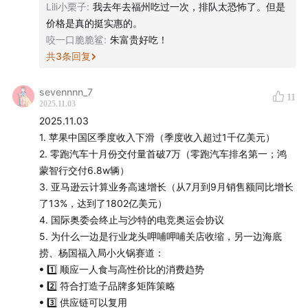
Lili小栗子
:
我去年去福州吃过一次，排队太恐怖了。但是
稿
，你的发现可能出现在节目中。
价格是真的挺实惠的。
咬一口脆脆鲨
:
朱富贵好吃！
「用声音碰撞世界」
，声动活泼致力于为人们提供源源不
共
3
条回复
断的思考养料。
sevennnn_7
11
我们还有这些播客：
声东击西
、
What's Next｜科技早
2025.11.03
2025.11.03
知道
、
商业WHY酱
、
跳进兔子洞
&
跳进兔子洞第三季
、
1. 苹果中国区季度收入下滑（季度收入超过1千亿美元）
吃喝玩乐了不起
、
不止金钱
、
泡腾 VC
、
反潮流俱乐部
2. 零跑汽车十月份交付量首破7万（零跑汽车排名第一；鸿
如果你喜欢我们的节目，欢迎
打赏
支持，或把我们的节
蒙智行交付6.8w辆）
目推荐给朋友
3. 亚马逊云计算业务高速增长（从7月到9月销售额同比增长
本节目音频内容及文字版权归声动活泼所有，未经授权
了13%，达到了1802亿美元）
不得用于 AI 模型训练等用途
4. 国际奥委会终止与沙特的电竞奥运会协议
5. 为什么一边是行业龙头呷哺呷哺关店收缩，另一边海底
捞、杨国福入局小火锅赛道：
ꔷ 1️⃣ 顺应一人食与高性价比的消费趋势
ꔷ 2️⃣ 符合打造子品牌多矩阵策略
ꔷ 3️⃣ 供应链可以复用