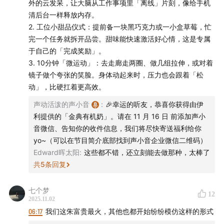
外的云发呆，让大脑从工作事项里「离线」片刻，像给手机
清后台一样释放内存。
营销内容策划：beibei
​2. 工位小甜品仪式：提前备一块黑巧克力或一小盒草莓，忙
完一个任务就拆开品尝。甜味能快速激活好心情，这是专属
商业内容策划：茹雪、迪卡
于自己的「完成奖励」。
​3. 10分钟「微运动」：去走廊走两圈、做几组拉伸，或对着
声动活泼商业化小队：新新、秋杰、琳琳、迪卡、小夏
镜子做个夸张的笑脸。身体动起来时，压力也会跟着「松
（实习）
动」，比硬扛着更高效。
商务合作
：声动早咖啡等节目商业合作持续招募中，点击
声动活泼的声小音
:
🎉幸运的听友，恭喜你获得由伊
利提供的「金典有机奶」。请在 11 月 16 日 前添加声小
链接直达
声动商务会客厅
，或者发送邮件至
音微信、告知你的收件信息，我们将尽快寄送福利给你
business@shengfm.cn
联系我们；
yo~（可以在节目简介底部找到声小音企业微信二维码）
Edward晖太阳
:
这些都不错，还立刻能去做那种，太棒了
加入我们
：声动活泼目前开放内容制作、商业发展等全职
共
5
条回复
岗位，还在招聘内容实习生、商业化实习生和社群运营实
习生等，工作地点北京东城区，
详细岗位信息与申请方
七个梦
12
式，请点击链接
；
2025.11.02
06:17
我们这朱富贵最火，其他也都开始纷纷模仿这样的形式
听众投稿
：如果你了解身边日常现象的背后原因，
欢迎投