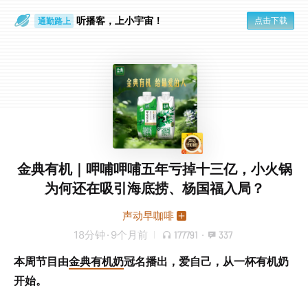
听播客，上小宇宙！
点击下载
通勤路上
眼睛好累
金典有机｜呷哺呷哺五年亏掉十三亿，小火锅
为何还在吸引海底捞、杨国福入局？
声动早咖啡
18分钟
·
9个月前
177791
·
337
本周节目由
金典有机奶
冠名播出，爱自己，从一杯有机奶
开始。