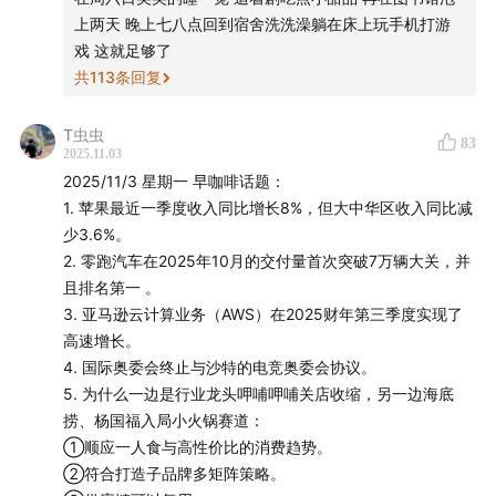
在天猫超市搜索
【金典有机】
，下单刘亦菲同款金典有机
上两天 晚上七八点回到宿舍洗洗澡躺在床上玩手机打游
奶，享 63 折限时优惠！戳下方人气单品链接↓↓↓直接
戏 这就足够了
囤货，爱自己从一杯有机奶开始～
共
113
条回复
金典梦幻盖有机纯牛奶
T虫虫
83
2025.11.03
金典限定呼伦贝尔有机纯牛奶
2025/11/3 星期一 早咖啡话题：
现在打开微信扫描下方海报中的二维码，进入
「金典有机
1. 苹果最近一季度收入同比增长8%，但大中华区收入同比减
少3.6%。
生活+」小程序
，加入金典会员，立享新人百元优惠，还
2. 零跑汽车在2025年10月的交付量首次突破7万辆大关，并
可以解锁更多会员专属福利。
且排名第一 。
3. 亚马逊云计算业务（AWS）在2025财年第三季度实现了
高速增长。
4. 国际奥委会终止与沙特的电竞奥委会协议。
5. 为什么一边是行业龙头呷哺呷哺关店收缩，另一边海底
捞、杨国福入局小火锅赛道：
①顺应一人食与高性价比的消费趋势。
②符合打造子品牌多矩阵策略。