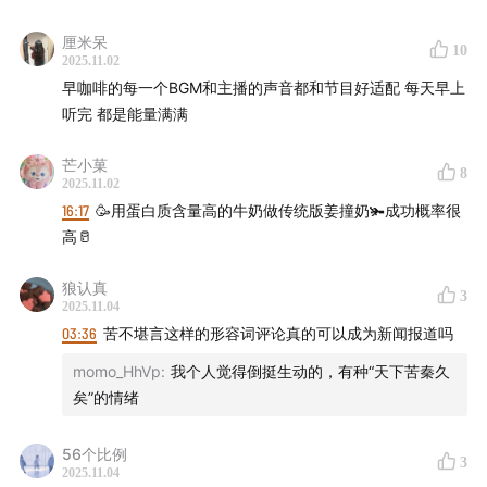
厘米呆
10
2025.11.02
早咖啡的每一个BGM和主播的声音都和节目好适配 每天早上
听完 都是能量满满
芒小菓
8
2025.11.02
16:17
🥳用蛋白质含量高的牛奶做传统版姜撞奶🫚成功概率很
高🥛
狼认真
3
2025.11.04
03:36
苦不堪言这样的形容词评论真的可以成为新闻报道吗
momo_HhVp
:
我个人觉得倒挺生动的，有种“天下苦秦久
矣”的情绪
56个比例
3
2025.11.04