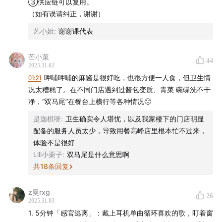
③供应链可以复用。
（如有误请纠正，谢谢）
艺小姐
:
谢谢课代表
主播
芒小菓
44
2025.11.02
Mengyi
01:21
呷哺呷哺的麻酱是很好吃，也很方便一人食，但卫生情
况太糟糕了。在不同门店遇到过酱包变质、青菜 碗碟洗不干
幕后制作
净，“双马尾”在餐台上横行等各种情况🤢
是迦棋呀
:
卫生确实令人堪忧，以及我家楼下的门店明显
监制：Zelin、Stella
配备的服务人员太少，导致用餐高峰店里根本忙不过来，
体验不是很好
实习研究员：大豆、雨阳、板凳
Lili小栗子
:
双马尾是什么意思啊
共
18
条回复
运营：George
z曼rxg
声音设计：沁茗
26
2025.11.03
1. 5分钟「感官逃离」：戴上耳机单曲循环喜欢的歌，盯着窗
封面设计：饭团