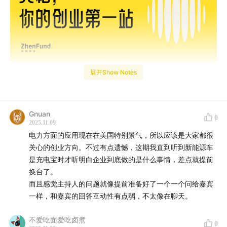
展开Show Notes
Gnuan
0
2025.11.09
「我在飞。就一瞬间。所有东西都消失了。声音、恐惧，
电力方面的应用现在在美国特别景气，所以应该是大家都很
关心的创业方向。不过有点遗憾，这期我直到听到新能源车
一切不在。那就是我不断追逐的时刻。」
是充电宝时才听明白企业到底做的是什么事情，差点就提前
换台了。
F1 车手追求那一秒的失重与静止，而 1997 年生、清华本
而且感觉主持人的问题就像提前准备好了一个一个问给嘉宾
博连读、两次创业的秦宇迪，也在寻找这样的瞬间。
一样，和嘉宾的回答互动性有点弱，不太像在聊天。
清华一教的浅灰水刷石墙承载了他最多的记忆。造车的夜
不爱吃面爱吃卤煮
0
晚，他常熬到全楼空无一人。被保安催走时，他躲进厕