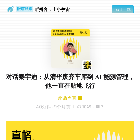
通勤路上
眼睛好累
听播客，上小宇宙！
点击下载
对话秦宇迪：从清华废弃车库到 AI 能源管理，
他一直在贴地飞行
此话当真
40分钟
·
9个月前
1049
·
2