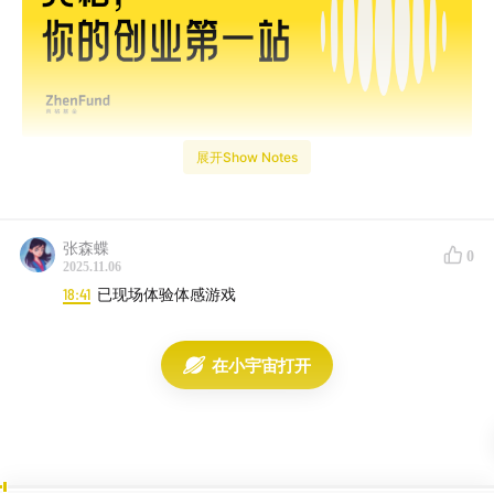
展开Show Notes
张森蝶
0
2025.11.06
本期采访我们邀请到了 Action&Link 的创始人戎思佳。
18:41
已现场体验体感游戏
Action&Link（动御科技）立志于通过人机交互方式的创
新，推广更健康、有趣、可持续的生活方式。
在小宇宙打开
从《黑神话》的三界四洲，到《塞尔达》的海拉鲁，再到
《原神》的提瓦特，只要把一个小小的 USB 插进电脑，
你就能成为主角，去跑、去飞、去拥有奇遇，在由光影编