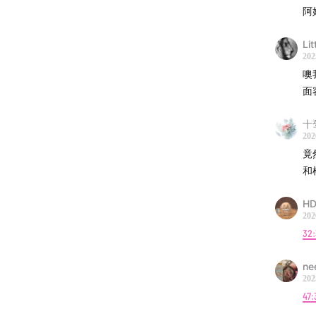
阿
20:57
大
Lit
24:27
养
202
噢
25:32
西
面
30:37
带
十
202
竟
39:21
二
和
43:27
两
HD
202
50:24
一
32:
1:08:59
ne
把自己
202
47:
1:14:11