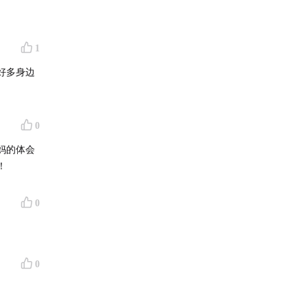
1
好多身边
0
妈的体会
！
0
别人带
0
条件？