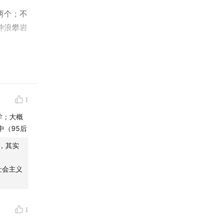
两个；不
冲浪攀岩
知都在。
的冷箭，
1
学；大概
中（95后
质，其实
社会主义
一定遇
1