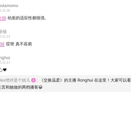
edamomo
5.11.20
做妈妈的失去：时间的自由，一个人的悠闲
8:59
幼崽的适应性都很强。
做了这么多关注女性的内容，对两个孩子的期待
斯顿
5.11.14
养孩子对自己有了新的理解：「真的是无愧于独立这个标签」
1:58
哎呀 真不容易
人到中年，仿佛进入了一个多重打击的迷宫，到处都有冷箭，但
nghui
育孩子获得的幸福感还是很强的
5.11.13
心♥️
Alex绝对是个妞儿
:
《交换温柔》的主播 Ronghui 在这里！大家可以
主页和她做的两档播客😀