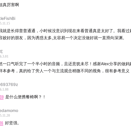
姐真厉害啊
家说养一个孩子就已经很辛苦了，为什么还要生二胎？
tleFishBi
女儿之后，会担心一些养儿子时没想过的问题
5.11.15
我就是长得普普通通，小时候没意识到现在来看普通真是太好了。我看过
蒙刚满月就陪妈妈去拍摄了
容姣好的朋友，因为诱惑太多,太容易一个决定没做好就一直滑向深渊。
一个小婴儿出门，需要带的东西并没有想象中那么多
驾
6.3.01
然一口气听完了一个半小时的音频，且还意犹未尽！感谢Alex分享的做妈
胎没有请阿姨
样本参考，真的给了旁人一个与主流观念稍微不同的视角，很有参考意义
次生完孩子都很快回到了原来的生活状态里
693769z
6.1.08
个妈妈既想要带孩子又想要工作，连美国女足球星也为难
39
是什么便携餐椅啊？！
妈妈想让自己轻松一点，既要有人帮忙带孩子，又要把孩子交给
edamomo
隔离开
5.11.20
36
好坚强。
既把孩子带在身边，又坚持做自己的事情，做到这两点需要哪些