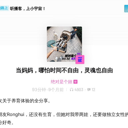
步时
勤路上
听播客，上小宇宙！
当妈妈，哪怕时间不自由，灵魂也自由
绝对是个妞
93分钟
·
9个月前
4903
·
12
次关于养育体验的全分享。
朋友Ronghui，还没有生育，但她对我带两娃，还要做独立女性
分好奇。