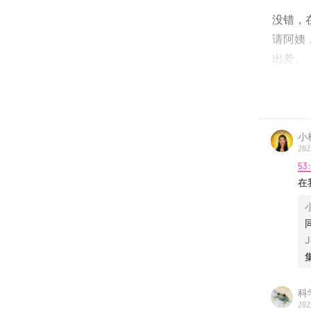
没错，
请阿姨
出差。
这次聊
其实做
小
但养育
202
53
时间轴
在
04:50
为
10:26
做
13:15
网
科
到，你
202