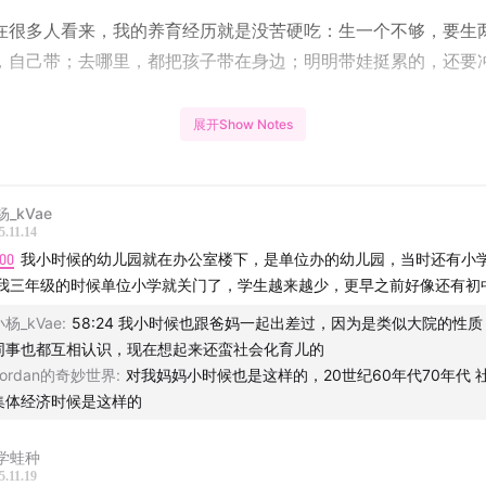
在很多人看来，我的养育经历就是没苦硬吃：生一个不够，要生
，自己带；去哪里，都把孩子带在身边；明明带娃挺累的，还要
展开Show Notes
天我把带娃这件事情，说得很全面，失去与收获并存，经验和未
妈妈，没有那么难，也没有那么简单，人到中年，四面都是生活
杨_kVae
孩子获得的幸福感，可以抵挡很多。
5.11.14
:00
我小时候的幼儿园就在办公室楼下，是单位办的幼儿园，当时还有小
：
我三年级的时候单位小学就关门了，学生越来越少，更早之前好像还有初
小杨_kVae
:
58:24 我小时候也跟爸妈一起出差过，因为是类似大院的性
什么我这么确定想当妈妈？
同事也都互相认识，现在想起来还蛮社会化育儿的
Jordan的奇妙世界
:
对我妈妈小时候也是这样的，20世纪60年代70年代 
妈妈，没有你想象中的那么难，也没有那么简单
集体经济时候是这样的
络上很多妈妈的表达是真实的，不过现实是，别人说的困难你不
学蛙种
可能遇到一些自己的难题
5.11.19