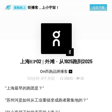
听播客，上小宇宙！
点击下载
通勤路上
眼睛好累
上海EP02 | 外滩 · 从1925跑到2025
On昂跑品牌播客
50分钟
·
9个月前
26873
·
85
“上海最早的跑团是？”
“苏州河是如何从工业重镇变成跑者聚集地的？”