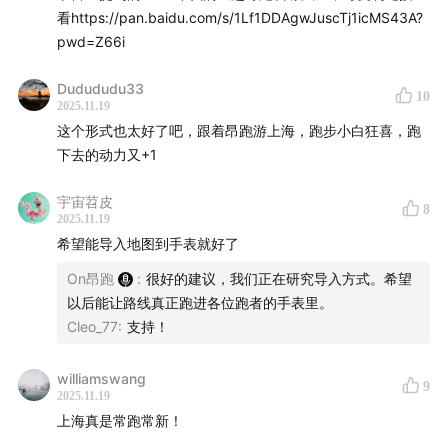
看https://pan.baidu.com/s/1Lf1DDAgwJuscTj1icMS43A?
这是一档为【边跑边听】而设计的播客
pwd=Z66i
用声音为跑者导航，让故事与脚步同频
Dudududu33
10
2025.11.19
这个形式也太好了吧，跟着昂跑游上海，跑步小白狂喜，跑
1. 来到起点，戴上耳机
下去的动力又+1
2. 找到配速，欢迎使用倍速功能调节
宇宙苕皮
8
2025.11.19
3. 若遇到红灯或需要休息，请暂停播放
希望能导入地图到手表就好了
4. 建议早上或者工作日体验，人流更少，跑得更畅快
On昂跑
:
很好的建议，我们正在研究导入方式。希望
以后能让路线真正跑进各位跑者的手表里。
本期概览：
Cleo_77
:
支持！
距离：7.4 KM
williamswang
9
2025.11.19
上海真是常跑常新！
配速：6′00″/KM