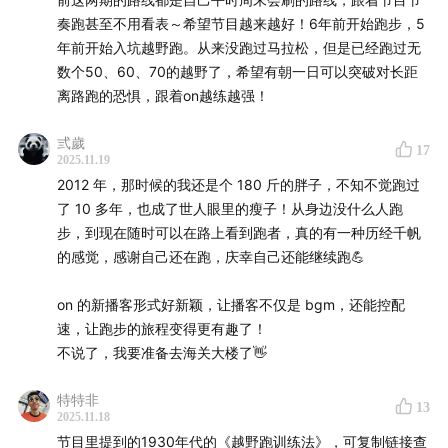
奏跑甚至不用看表～希望节目越来越好！6年前开始跑步，5
年前开始入坑越野跑。从来没跑过马拉松，但是已经跑过无
数个50、60、70的越野了，希望有朝一日可以突破对长距
离路跑的恐惧，跟着on越练越强！
弎歲
17
2025.11.19
2012 年，那时候的我还是个 180 斤的胖子，不知不觉跑过
了 10 多年，也成了世人眼里的瘦子！从身边没什么人跑
步，到现在随时可以在路上看到跑者，真的有一种历经千帆
的感觉，感谢自己还在跑，庆幸自己还能继续跑💪
on 的新播客形式好新颖，让播客不仅是 bgm，还能控配
速，让跑步的旅程变得更有趣了！
不说了，我要准备去海关大楼了👋
特特非
13
2025.11.18
收听指南：
节目里提到的1930年代的《越野跑训练法》，可复制链接查