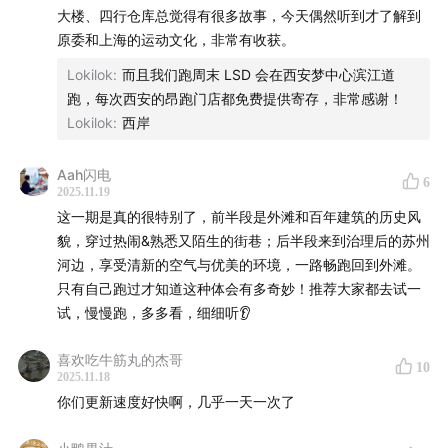
37:04
河滨大楼&邮政博物馆
大楼、四行仓库总觉得有很多故事，今天偶然听到才了解到
原委和上海的运动文化，非常有收获。
40:18
乍浦路桥：最佳出片点
Lokilok
:
而且我们跑周末 LSD 会在西安梦中心滨江道
跑，每次西安的昂跑门店都免费提供寄存，非常感谢！
43:23
万国建筑博览群：什么造就了如此丰富的上海
Lokilok
:
西岸
46:18
跑步终点：上海海关大楼
Aah闪电
6
2025.11.19
46:37
跑后拉伸：王越洲的跑步故事
这一期是真的很特别了，前半段是外滩和百年建筑的历史风
貌，穿过热闹&熟悉又陌生的街巷；后半段来到治理后的苏州
跑者互动：
河边，享受清新的空气与优美的环境，一路畅跑回到外滩。
只有自己跑过才知道这种体会有多奇妙！推荐大家都去试一
🕐你是从哪一年开始跑步的？我们将从小宇宙评论区抽取
试，慢慢跑，多多看，细细听👂
5位留言，送出限量On昂跑 鞋袋1个。
喜欢吃牛筋丸的杰哥
10
制作团队
2025.11.18
你们更新速度好快啊，几乎一天一次了
制作人&主持人：刘易非，《鹰眼时间》主播