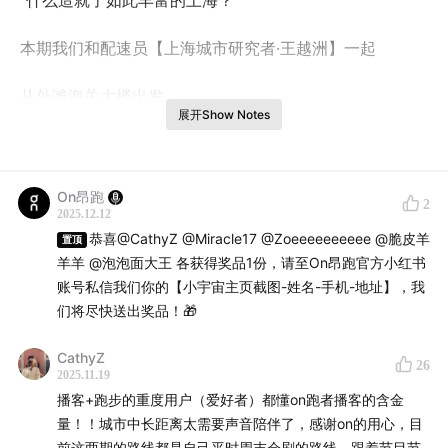
“什么造就了如此丰富的上海？”
本期我们和配速员【上海城市研究者·王越洲】一起
从外滩海关大楼出发
展开Show Notes
途径老城厢、南京路步行街、四行仓库、苏州河、乍浦路
桥
On昂跑
2
2025.12.12
最后回到海关大楼
恭喜@CathyZ @Miracle17 @Zoeeeeeeeeee @脆皮羊
置顶
羊羊 @泡泡面大王 各获得奖品1份，请至On昂跑官方小红书
用【6分配】丈量上海百年变迁
账号私信我们你的【小宇宙主页截图-姓名-手机-地址】，我
们将尽快送出奖品！🎁
CathyZ
26
2025.11.19
播客+跑步的重度用户（爱好者）都懂on跑者播客的含金
量！！城市中长距离太需要声音陪伴了，感谢on的用心，目
前这两期的路线都是自己平时周末会刷的路线，跟着节目节