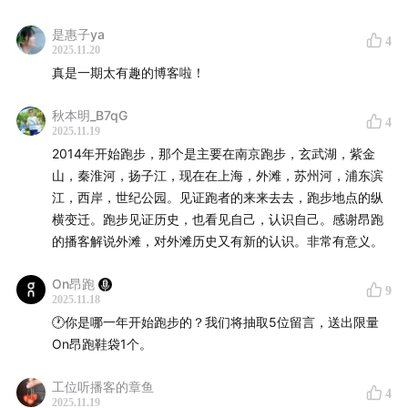
是惠子ya
4
2025.11.20
真是一期太有趣的博客啦！
秋本明_B7qG
4
2025.11.19
2014年开始跑步，那个是主要在南京跑步，玄武湖，紫金
山，秦淮河，扬子江，现在在上海，外滩，苏州河，浦东滨
江，西岸，世纪公园。见证跑者的来来去去，跑步地点的纵
横变迁。跑步见证历史，也看见自己，认识自己。感谢昂跑
的播客解说外滩，对外滩历史又有新的认识。非常有意义。
On昂跑
9
2025.11.18
🕐你是哪一年开始跑步的？我们将抽取5位留言，送出限量
On昂跑鞋袋1个。
工位听播客的章鱼
4
2025.11.19