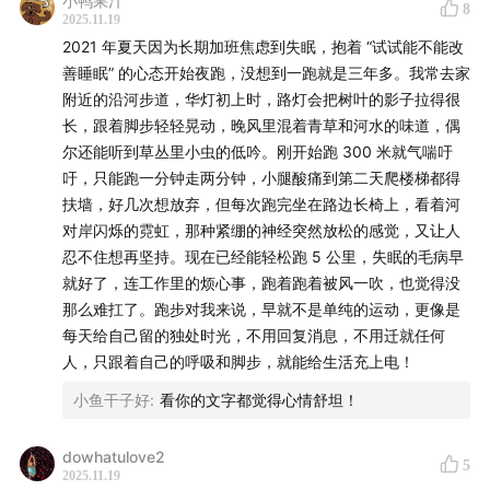
小鸭果汁
8
后期：幸倍
2025.11.19
2021 年夏天因为长期加班焦虑到失眠，抱着 “试试能不能改
顾问：wanying
善睡眠” 的心态开始夜跑，没想到一跑就是三年多。我常去家
附近的沿河步道，华灯初上时，路灯会把树叶的影子拉得很
致谢
长，跟着脚步轻轻晃动，晚风里混着青草和河水的味道，偶
尔还能听到草丛里小虫的低吟。刚开始跑 300 米就气喘吁
路线图：
吁，只能跑一分钟走两分钟，小腿酸痛到第二天爬楼梯都得
www.2bulu.com
扶墙，好几次想放弃，但每次跑完坐在路边长椅上，看着河
对岸闪烁的霓虹，那种紧绷的神经突然放松的感觉，又让人
忍不住想再坚持。现在已经能轻松跑 5 公里，失眠的毛病早
就好了，连工作里的烦心事，跑着跑着被风一吹，也觉得没
那么难扛了。跑步对我来说，早就不是单纯的运动，更像是
每天给自己留的独处时光，不用回复消息，不用迁就任何
人，只跟着自己的呼吸和脚步，就能给生活充上电！
小鱼干子好
:
看你的文字都觉得心情舒坦！
dowhatulove2
5
2025.11.19