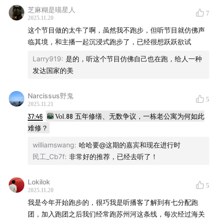
芝麻糊是喵星人
00:00
跑前热身：收听及跑步提醒
7
2025.11.20
这个节目做的太牛了啊，虽然我不跑步，但听节目就仿佛声
02:46
跑步起点：上海海关大楼
临其境，和主播一起沉浸式跑步了，已经很想跃跃欲试
03:15
外滩往事：上海开埠、情人墙、十六铺码头
Larry919
:
是的，听这个节目仿佛自己也在跑，给人一种
发达国家的美
08:42
老城厢：1930年代的路跑赛事
Narcissus野鬼
5
12:35
虹白田径队、王正林，百年前的上海跑团与跑者
2025.11.21
37:46
Vol.88 五年修缮、无数争议，一栋老公寓为何如此
16:15
洋泾浜&福州路：上海路名的由来
难修？
williamswang
:
哈哈要@这期的嘉宾和现在进行时
20:33
南京路步行街：四大百货的记忆
民工_Cb7f
:
非常好的推荐，已经去听了！
28:03
新闸路&四行仓库：上海也曾是江南水乡
Lokilok
5
2025.11.20
30:26
苏州河：从工业重镇到跑者聚集地
我是今年开始跑步的，很巧我是听播客了解到有七分配跑
团，加入跑团之后我们经常跑苏州河这条线，每次经过海关