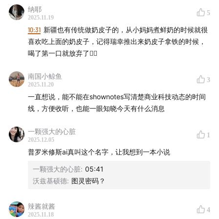
纳耶
5
2025.11.19
10:31
新疆也有传统做奶皮子的，从小妈妈煮鲜奶的时候就很
喜欢吃上面的奶皮子，记得瑞幸推出来奶皮子拿铁的时候，
喝了第一口就放弃了😵‍💫
南国小鲸鱼
3
2025.11.20
一直想说，能不能在shownotes写清楚商业科技动态的时间
线，方便收听，也能一眼知晓今天有什么消息
一颗强大的心脏
1
2025.12.05
普罗米修斯ai真叫这个名字，让我想到一本小说
一颗强大的心脏
:
05:41
沃兹基硕德
:
图灵密码？
辣酱就酱
4
2025.11.18