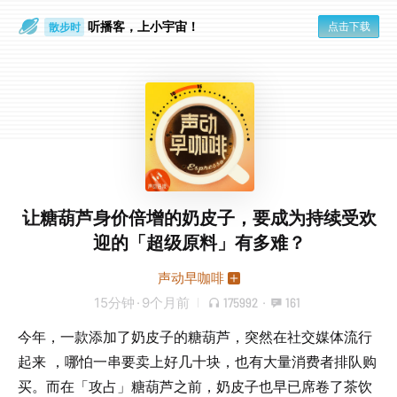
听播客，上小宇宙！
点击下载
散步时
通勤路上
让糖葫芦身价倍增的奶皮子，要成为持续受欢
迎的「超级原料」有多难？
声动早咖啡
15分钟
·
9个月前
175992
·
161
今年，一款添加了奶皮子的糖葫芦，突然在社交媒体流行
起来 ，哪怕一串要卖上好几十块，也有大量消费者排队购
买。而在「攻占」糖葫芦之前，奶皮子也早已席卷了茶饮