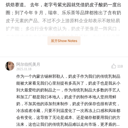
烘焙赛道。 去年，老字号紫光园就凭借奶皮子酸奶一度出
圈；到了今年 9 月，瑞幸、乐乐茶等品牌都推出了含有奶
皮子元素的产品。不过不少上游原料企业却表示不敢轻易
扩产能； 多位行业专家也认为，奶皮子更像是一阵风口，
未来很难成为有长期稳定需求的食品原料。为什么行业普
展开Show Notes
遍认为这款秋冬爆红的网红食物，未来持续流行的可能性
不高？本期轻解读就与之相关
05:57
。对于你来说，奶皮
子是「传统食材」还是「社交媒体时代的新发现呢」？在
阿尔伯托美月
110
评论区和我们一起聊聊吧。
2025.11.18
作为一个内蒙古锡林郭勒人，奶皮子作为我们的传统乳制品
本期还有关于京东与淘宝、瑞幸咖啡、携程和杰夫·贝索斯
能被大家看见我们心里别提有多高兴了，奶皮子也是我从小
的新动态
到大最爱吃的奶制品之一，作为传统乳制品大多数的手艺人
01:57
，欢迎收听！
和加工厂都是我们本地人，奶皮子的制作本地人坚持用鲜
主播
奶，不加其他的添加剂来制作，奶皮子的保存也很有讲究，
冷冻或者冷藏，只要不到温度化了一次再冻上口感和风味都
Mengyi
会有变化，这导致了无论是成本、还是储存都要用我们的方
法来，这也让我们的传统乳制品难以走向市场，更矛盾的是