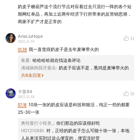
长期需求：
奶皮子糖葫芦这个流行节点对应着过去只流行一阵的各个短
商务合作
：声动早咖啡等节目商业合作持续招募中，点击
①定一模糊，缺乏统一的标准。
期网红单品，再加上近两年经济下行所带来的反营销思潮，
链接直达
声动商务会客厅
，或者发送邮件至
②制作成本相对较高，原料价格波动明显。
商家不扩产才是正常的
③创新升级和迭代的空间有限。
business@shengfm.cn
联系我们；
（如有误请纠正，谢谢）
AriaLiuHope
31
加入我们
：声动活泼目前开放内容制作、声音设计、商业
2025.11.19
发展等全职岗位，还在招聘内容实习生等，工作地点北京
01:38
我一直觉得奶皮子是去年麦琳带火的
东城区，
详细岗位信息与申请方式，请点击链接
；
奏夏
:
哈哈哈哈就在找这条评论
满城疯狗我牙最尖
:
奶皮子应该不是，熏鸡是麦琳带火的
听众投稿
：如果你了解身边日常现象的背后原因，
欢迎投
共
6
条回复
稿
，你的发现可能出现在节目中。
卡曼84
26
「用声音碰撞世界」
，声动活泼致力于为人们提供源源不
2025.11.18
断的思考养料。
07:18
10块一张的奶皮应该是科技和狠活，纯正一些的都要
25-30一张
我们还有这些播客：
声东击西
、
What's Next｜科技早
奥特曼打小怪兽_
:
你们那边的应该很好吃
知道
、
商业WHY酱
、
跳进兔子洞
&
跳进兔子洞第三季
、
HD121068l
:
对，正经的奶皮子怎么可能十块一张，本地
吃喝玩乐了不起
、
不止金钱
、
泡腾 VC
、
反潮流俱乐部
人从来没买到过这么便宜的，便宜没好货