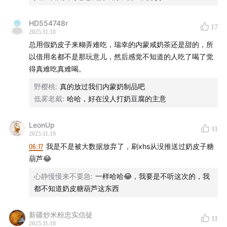
如果你喜欢我们的节目，欢迎
打赏
支持，或把我们的节
HD554748r
目推荐给朋友
17
2025.11.18
本节目音频内容及文字版权归声动活泼所有，未经授权
总用假奶皮子来糊弄难吃，瑞幸的内蒙咸奶茶还是甜的，所
不得用于 AI 模型训练等用途
以借用名都不是那玩意儿，然后感觉不知道的人吃了喝了觉
得真难吃真难喝。
野樱桃
:
真的放过我们内蒙奶制品吧
低雾老戴
:
哈哈，好在没人打奶豆腐的主意
LeonUp
11
2025.11.19
06:17
我是不是被大数据放弃了，刷xhs从没推送过奶皮子糖
葫芦😂
心静慢慢来不要急
:
一样哈哈😂，我要是不听这次的，我
都不知道奶皮糖葫芦这东西
新疆炒米粉忠实信徒
11
2025.11.18