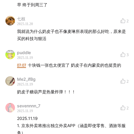
早 终于到周三了
七枝
2
2025.11.20
我就说为什么奶皮子也不像麦琳所表现的那么好吃，原来是
买的科技与狠活
puddle
3
2025.11.19
07:07
十块钱一张也太便宜了 奶皮子在内蒙卖的也挺贵的
Me2_ifBg
2
2025.11.19
奶皮子糖葫芦是热量炸弹！！！
sevennnn_7
2
2025.11.19
2025.11.19
1. 京东外卖将推出独立外卖APP（涵盖即使零售、酒旅等服
务）