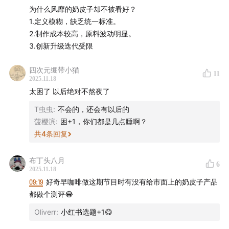
为什么风靡的奶皮子却不被看好？
1.定义模糊，缺乏统一标准。
2.制作成本较高，原料波动明显。
3.创新升级迭代受限
四次元绷带小猫
11
2025.11.18
太困了 以后绝对不熬夜了
T虫虫
:
不会的，还会有以后的
菠樱滨
:
困+1，你们都是几点睡啊？
共
4
条回复
布丁头八月
6
2025.11.18
09:19
好奇早咖啡做这期节目时有没有给市面上的奶皮子产品
都做个测评😂
Oliverr
:
小红书选题+1😋