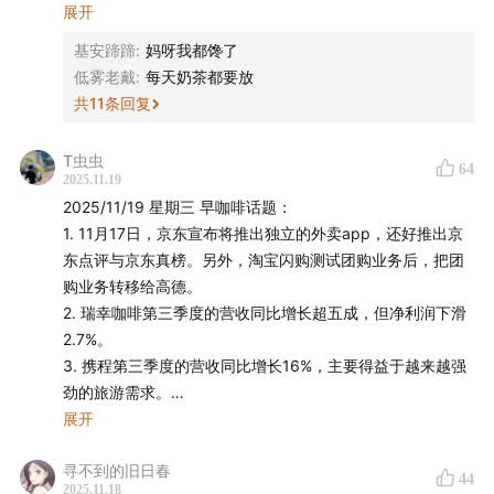
幕后制作
对于很多传统的手工艺人对于奶皮子制作方式的执念，用其
展开
他方式做出来的好像就不是我们的奶皮子了，我们也很难找
基安蹄蹄
:
妈呀我都馋了
监制：Zelin、Stella
到一个平衡点，让我们看来奶皮子不失真，不是简单的为了
低雾老戴
:
每天奶茶都要放
迎合市场做出的快销产品，并且能被更多人喜爱的食品，奶
共
11
条回复
实习研究员：雨阳、板凳
皮子在我们的观念里是健康的，有民族特色的传承的，这次
简单的出圈也让我们本地人十分骄傲，最后欢迎大家来内蒙
T虫虫
64
运营：George
古锡林郭勒看大草原，来尝尝我们本地更加丰富的牛羊肉和
2025.11.19
乳制品。
2025/11/19 星期三 早咖啡话题：
声音设计：沁茗
1. 11月17日，京东宣布将推出独立的外卖app，还好推出京
东点评与京东真榜。另外，淘宝闪购测试团购业务后，把团
封面设计：饭团
购业务转移给高德。
2. 瑞幸咖啡第三季度的营收同比增长超五成，但净利润下滑
营销内容策划：beibei
2.7%。
3. 携程第三季度的营收同比增长16%，主要得益于越来越强
商业内容策划：茹雪、幸倍
劲的旅游需求。
4. 亚马逊创始人杰夫·贝索斯将担任AI初创公司普罗米修斯计
展开
声动活泼商业化小队：新新、秋杰、琳琳、迪卡、小夏
划的联席CEO。
（实习）
寻不到的旧日春
5. 为什么在秋冬爆款出圈的奶皮子业内却并不看好它的市场
44
2025.11.18