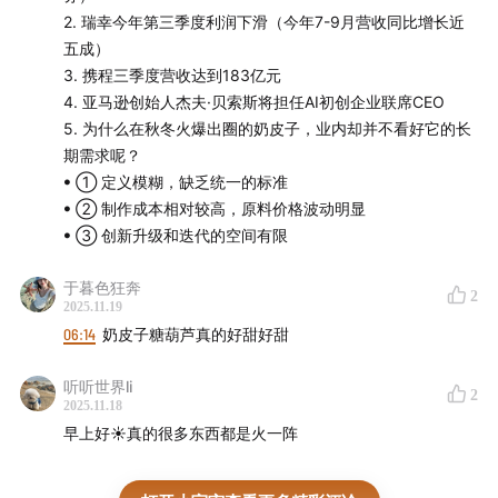
2. 瑞幸今年第三季度利润下滑（今年7-9月营收同比增长近
五成）
3. 携程三季度营收达到183亿元
4. 亚马逊创始人杰夫·贝索斯将担任AI初创企业联席CEO
5. 为什么在秋冬火爆出圈的奶皮子，业内却并不看好它的长
期需求呢？
ꔷ ① 定义模糊，缺乏统一的标准
ꔷ ② 制作成本相对较高，原料价格波动明显
ꔷ ③ 创新升级和迭代的空间有限
于暮色狂奔
2
2025.11.19
06:14
奶皮子糖葫芦真的好甜好甜
听听世界li
2
2025.11.18
早上好☀️真的很多东西都是火一阵