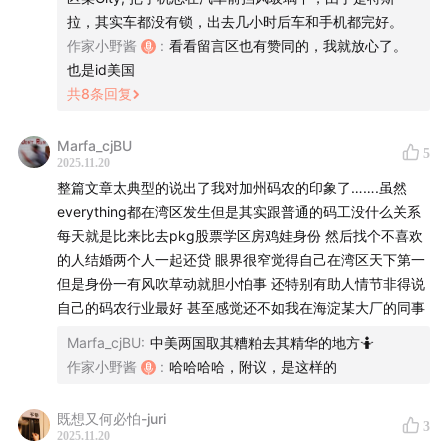
拉，其实车都没有锁，出去几小时后车和手机都完好。
作家小野酱
:
看看留言区也有赞同的，我就放心了。
也是id美国
共
8
条回复
Marfa_cjBU
5
2025.11.20
整篇文章太典型的说出了我对加州码农的印象了…….虽然
everything都在湾区发生但是其实跟普通的码工没什么关系
每天就是比来比去pkg股票学区房鸡娃身份 然后找个不喜欢
的人结婚两个人一起还贷 眼界很窄觉得自己在湾区天下第一
但是身份一有风吹草动就胆小怕事 还特别有助人情节非得说
自己的码农行业最好 甚至感觉还不如我在海淀某大厂的同事
Marfa_cjBU
:
中美两国取其糟粕去其精华的地方🤷
作家小野酱
:
哈哈哈哈，附议，是这样的
既想又何必怕-juri
3
2025.11.20