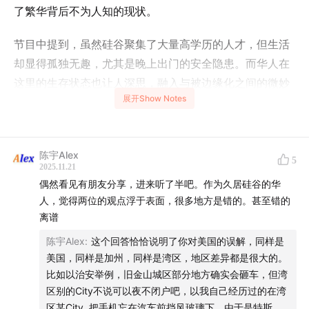
了繁华背后不为人知的现状。
节目中提到，虽然硅谷聚集了大量高学历的人才，但生活
却显得孤独无趣，尤其是晚上出门的安全隐患。而华人在
这里的生存状态也让人深思，融入与被边缘化之间的微妙
展开Show Notes
关系引发了他们的讨论。这期节目为听众展现了一个全新
的硅谷视角。
【聊天的人】
陈宇Alex
5
2025.11.21
《钱途无量》的主播
偶然看见有朋友分享，进来听了半吧。作为久居硅谷的华
Kira@小红书
人，觉得两位的观点浮于表面，很多地方是错的。甚至错的
离谱
陈宇Alex
:
这个回答恰恰说明了你对美国的误解，同样是
美国，同样是加州，同样是湾区，地区差异都是很大的。
比如以治安举例，旧金山城区部分地方确实会砸车，但湾
区别的City不说可以夜不闭户吧，以我自己经历过的在湾
区某City, 把手机忘在汽车前挡风玻璃下，由于是特斯