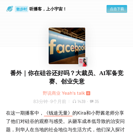
听播客，上小宇宙！
点击下载
散步时
通勤路上
番外｜你在硅谷还好吗？大裁员、AI军备竞
赛、创业失意
野说商业 Yeah's talk
83分钟
·
9个月前
1439
·
35
在这一期播客中，
《钱途无量》
的Kira和小野酱老师分享
了他们对硅谷的观察与感受。从砸车成本低导致的治安问
题，到华人在当地的社会地位与生活方式，他们深入探讨