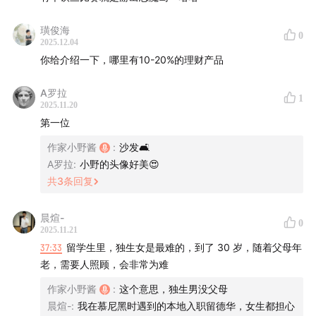
预告片: Take Off - Capo Productions
璜俊海
0
2025.12.04
片头、片尾：up to me - LANY
你给介绍一下，哪里有10-20%的理财产品
【本期制作】
A罗拉
1
2025.11.20
制作人：Kira
第一位
实习生：王赛男
作家小野酱
:
沙发🛋️
A罗拉
:
小野的头像好美😍
【欢迎扫码添加，加入官方听友群】「添加好友备注：大
共
3
条回复
漂亮」
晨煊-
0
2025.11.21
37:33
留学生里，独生女是最难的，到了 30 岁，随着父母年
老，需要人照顾，会非常为难
作家小野酱
:
这个意思，独生男没父母
晨煊-
:
我在慕尼黑时遇到的本地入职留德华，女生都担心