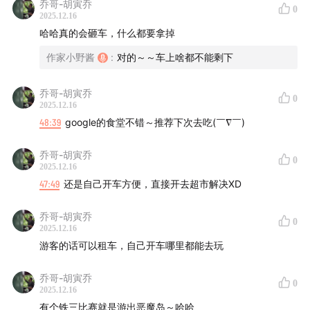
乔哥-胡寅乔
14:31
天气舒适却“精神荒芜”，硅谷的无聊模式与搭子刚需
0
2025.12.16
哈哈真的会砸车，什么都要拿掉
17:24
30万年薪在硅谷够花吗？私校+房租压垮中层
作家小野酱
:
对的～～车上啥都不能剩下
22:36
硅谷裁员潮与人才断层焦虑：华人留学生变少了！
乔哥-胡寅乔
0
25:41
留美有多难？8年不敢回国，奶奶认不出
2025.12.16
48:39
google的食堂不错～推荐下次去吃(￣∇￣)
32:29
亚裔女性成“食物链顶端”？身材审美大不同
乔哥-胡寅乔
0
2025.12.16
43:28
创业氛围观察：博士遍地走，华人多是听众
47:49
还是自己开车方便，直接开去超市解决XD
50:21
中国品牌出海：瑜伽服翻7倍， 宠物用品成新风
乔哥-胡寅乔
0
2025.12.16
01:09:48
人才回流潮：中国品牌“在地化”，硅谷人才回国
游客的话可以租车，自己开车哪里都能去玩
抢手
乔哥-胡寅乔
0
【本期BGM】
2025.12.16
有个铁三比赛就是游出恶魔岛～哈哈