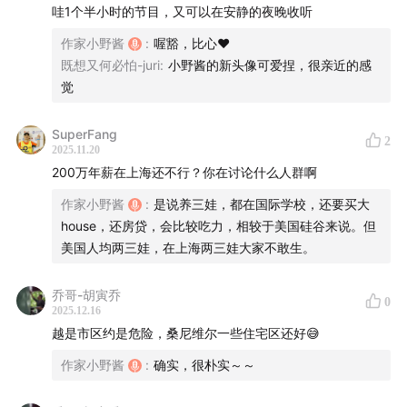
哇1个半小时的节目，又可以在安静的夜晚收听
作家小野酱
:
喔豁，比心❤️
既想又何必怕-juri
:
小野酱的新头像可爱捏，很亲近的感
觉
SuperFang
2
2025.11.20
【时间线】
200万年薪在上海还不行？你在讨论什么人群啊
00:58
治安与基建的“反差感”：砸车偷东西零成本？
作家小野酱
:
是说养三娃，都在国际学校，还要买大
house，还房贷，会比较吃力，相较于美国硅谷来说。但
02:56
路灯暗+常停电，发达国家的“农村既视感”
美国人均两三娃，在上海两三娃大家不敢生。
05:38
加州夜晚生存指南：八点后不敢出门的“丧尸街”
乔哥-胡寅乔
0
2025.12.16
08:12
华人在硅谷：高薪“牛马”还是中坚力量？
越是市区约是危险，桑尼维尔一些住宅区还好😅
作家小野酱
:
确实，很朴实～～
11:12
美国东西部差异：东部老钱VS西部“移民熔炉”