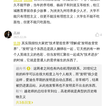
久不能平静，当年的李培根、杨叔子和刘道玉等校长，给江
1. 爱发电：
afdian.com
【推荐】
城教育界留存多少故事，为泱泱九州培养多少人才。大学不
能只有理想主义，但更不能没有理想主义；大学生不能不吃
2. 在小宇宙平台直接打赏
面包，但更不能只吃面包。
3. 用微信打开
mp.weixin.qq.com
【此法的优点的没有平
高林
4
台抽成，缺点也很大：我不知道这钱是谁给的。所以最好
2025.12.16
能给我发封邮件（yuexiangshu2000@gmail.com），我
13:39
其实我很怕大家把“技术塑造世界”理解成“发明改变世
界”，“发明”这个东西总是跟人捆绑在一起，它天然的有一种
收到后必默念尊名以致谢。如果您在意这一点，或觉得麻
个人英雄主义的色彩，但当发明汇聚在一起成为“技术进步”
烦，可选其他方式。】
的时候，它就是普通人的需求催生的东西了。
4. Patreon：
www.patreon.com
越向书
:
这两者之间也有内在机理的联系。20世纪之
前的科学可以在很大程度上与个人相关，而“发明”很少是
【我的目标是在2026年12月31日之前完成约600分钟免费
这样，爱迪生早期的发明是自动点票机，非常精巧，结果
且无广告的音频节目，目前已完成20%。】
被扔进废品站。从此他发誓再也不发明卖不出去的东西。
毅Yi
:
越老师的总结非常到位，高老师就是典型的历史唯
互动方式：yuexiangshu2000@gmail.com
物主义
共
3
条回复