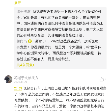
德国的化学与化工（怎么用化学知识来搞钱？）
有机化学之强劲可见一斑。对于二战前后的德国化工企业，
展开
有名著《致命卡特尔》一书加以论述，值得一看。
御手洗潔
:
我觉得有必要说明一下我为什么举了E-Z的例
42:38
科学与技术的结合是怎么发生的？
最后，个人认为万尼瓦尔布什在现代信息产业的最大贡献，
子，它们是属于有机化学命名法的一部分，在我的理解
恐怕是他在MIT时慧眼识珠发现的学生香农（Claude
中，国际通用的命名法以何种语言是说明以某种语言为工
47:56
技术类高校（工大）的崛起
Shannon），香农通过在布什手下搭建模拟计算机的经历，
作语言的科学团体对该领域贡献的最佳证明，更广为人知
所抽象而来的信息论(the mathematical theory of
的还有林奈双名法，其使用的语言是拉丁语。
61:54
威廉皇帝学会：一个从政府到皇帝、从科学家到神
communication)，可以被认为是现代信息技术不可或缺的支
越向书
:
谢谢，E、Z构型这些我还是第一次听说呢，
学家、从莘莘学子到亿万富翁的联盟
柱性理论基础。Call back到本系列的主题，香农本身是德裔
有意思！你说的最后的一段是另一个大题目，叫“世界科
移民后裔，同时对他有很大启发的普林斯顿高等研究院同事
学中心的洲际大转移”。而我想这个系列里强调的是：转
76:08
是洪堡的理想变味儿了，还是根子上就有问题？
爱因斯坦，外尔，哥德尔和冯诺依曼，无一例外都是德国或
移过去的不但有人，而且有势和法。
者奥地利移民。
共
4
条回复
81:11
德国“科研组织化”对美国的威胁，从“曼哈顿工程”到
“无尽的边疆”
花逝于火焰彼方
4
2025.11.24
87:48
后续节目：从内部视角再看德国大学
23:39
说起自行车，上周自己给山地车换刹车线时候顺便观察
了下刹车是怎么运作的，不禁感叹当年这些工程师发明家的
- 参考文献 -
奇思妙想，一个小小的装置加上一根不锈钢丝就能完成自行
车的制动，自行车只是杠杆，滑轮，摩擦力这样最基本的初
Thomas Nipperdey, Deutsche Geschichte 1866-1918,