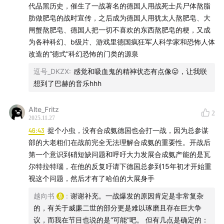
代品黑历史，催生了一战著名的德国人用战死士兵尸体熬脂
肪做肥皂的战时宣传，之后成为德国人用犹太人熬肥皂、大
闸蟹熬肥皂、德国人把一切不喜欢的东西熬肥皂的梗，又成
图二：贝塞麦转炉炼钢法装置图示 ↑
为各种科幻、b级片、游戏里德国疯狂军人科学家和恐怖人体
改造的“德式”科幻恐怖的门类的源泉
逗号_DKZX
:
感觉和吸血鬼的精神状态有点像😛，让我联
想到了巴赫的音乐hhh
Alte_Fritz
2
2025.11.27
46:43
捉个小虫，没有合成氨德国也会打一战，因为总参谋
部的大老粗们在战前完全无法理解合成氨的重要性。开战后
第一个意识到硝短缺问题和呼吁大力发展合成氨产能的是瓦
尔特拉特瑙，在他的反复吁请下德国总参到15年初才开始重
视这个问题，然后才有了哈伯的大展身手
越向书
:
谢谢补充。一战爆发的原因肯定是非常复杂
的，有关于威廉二世的部分更是难以琢磨且存在巨大争
议，而我在节目也说的是“可能”吧。 但有几点是确定的：