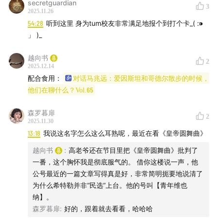
secretguardian
3
2025.11.26
54:28
听到这里 身为tum校友非常满足地报个到打个卡_( :⁍
」 )_
越向书
2
2025.12.14
配合食用：
对话马兆远：爱因斯坦和哥德尔散步的时候，
他们在聊什么？Vol.65
森罗暮扉
2
2025.11.30
13:18
我说这名字怎么这么耳熟呢，最近在看《皇帝圆舞曲》
图六：现代自行车的原型：“安全自行车”(1886年) ↑
越向书
:
高老爷还在节目里把《皇帝圆舞曲》批判了
一番，这个胸怀我是彻底服气的。 借你这楼说一声，他
公号最近的一篇文章写得真是好，非常简明扼要地说清了
为什么希特勒并非“民选”上台。他的号叫【青年维也
纳】。
森罗暮扉
:
好的，跟着就去看看，哈哈哈