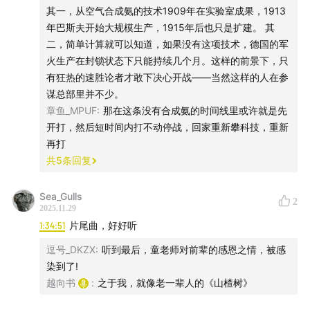
其一，从空气合成氨的技术1909年在实验室成果，1913
年巴斯夫开始大规模生产，1915年后也只是扩建。 其
二，简单计算就可以知道，如果没有这项技术，德国的军
火生产在封锁状态下只能持续几个月。这样的前景下，只
有狂热的速胜论者才敢下决心开战——当然这样的人在参
谋总部里并不少。
章鱼_MPUF
:
那在这条没有合成氨的时间线里或许就是先
开打，然后短时间内打不动停战，回家重新攀科技，重新
再打
共
5
条回复
图三：1954年的托马斯转炉，高7米，重64吨。↑
Sea_Gulls
2
2025.11.29
1:34:51
片尾曲，好好听
逗号_DKZX
:
听到最后，童老师对前辈的感恩之情，被感
染到了!
越向书
:
之于我，就像老一辈人的《山楂树》