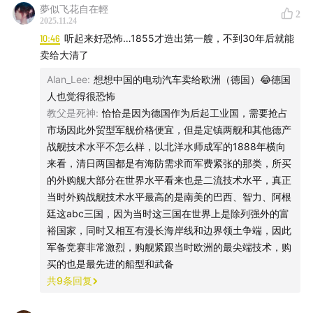
夢似飞花自在輕
2
2025.11.24
10:46
听起来好恐怖…1855才造出第一艘，不到30年后就能
卖给大清了
Alan_Lee
:
想想中国的电动汽车卖给欧洲（德国）😂德国
图四：阿道夫·门采尔的名作《轧钢车间》描绘了1870年代
人也觉得很恐怖
初的德国工厂 ↑
教父是死神
:
恰恰是因为德国作为后起工业国，需要抢占
市场因此外贸型军舰价格便宜，但是定镇两舰和其他德产
战舰技术水平不怎么样，以北洋水师成军的1888年横向
来看，清日两国都是有海防需求而军费紧张的那类，所买
的外购舰大部分在世界水平看来也是二流技术水平，真正
当时外购战舰技术水平最高的是南美的巴西、智力、阿根
廷这abc三国，因为当时这三国在世界上是除列强外的富
裕国家，同时又相互有漫长海岸线和边界领土争端，因此
图五：20世纪初克虏伯集团位于莱茵豪森的冶炼厂 ↑
军备竞赛非常激烈，购舰紧跟当时欧洲的最尖端技术，购
买的也是最先进的船型和武备
共
9
条回复