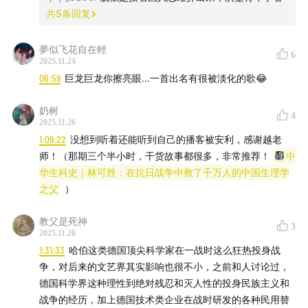
共
5
条回复
夢似飞花自在輕
6
2025.11.24
图一：1905 年的自由主义漫画，显示出对贸易保护主义
06:59
巨龙巨龙你擦亮眼…一首出名有很被淡化的歌😂
的反感。↑
奶树
4
2025.11.26
1:09:22
没想到听着还能听到自己的播客被安利，感谢越老
师！（那期三个半小时，干货故事都很多，非常推荐！
中
华生科史｜林可胜：在抗日战争中救了千万人的中国生理学
之父
）
教父是死神
3
2025.11.26
1:31:33
哈伯这类德国顶尖科学家在一战时这么狂热投身战
争，对后来的文艺界其实影响也很不小，之前和人讨论过，
德国科学界这种理性到绝对残忍和灭人性的投身民族主义和
战争的经历，加上德国技术类企业在战时研发的各种民用替