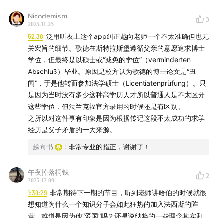
Nicodemism
3
2025.11.25
52:38
泛用听友上这个app纠正越向老师一个不太准确但也无
关宏旨的细节。歌德在斯特拉斯堡遵循父亲的意愿追求博士
学位，但最终是以硕士或“减免的学位”（verminderten
Abschluß）毕业。原因是校方认为歌德的博士论文是“丑
闻”，于是他转而参加法学硕士（Licentiatenprüfung）。只
图七：耶拿的蔡司厂（1910年） ↑
是因为当时没有多少这种高学历人才所以普通人是不太区分
这些学位，但法兰克福官方录用的时候还是有区别。
之所以对这件事有印象是因为根据传记这段不太成功的求学
经历是父子矛盾的一大来源。
越向书
:
非常专业的指正，谢谢了！
午夜掉落桐钱
2
2025.12.09
1:30:29
非常期待下一期的节目，听到老师讲哈伯的时候就很
想知道为什么一个知识分子会如此狂热的加入法西斯的阵
营，难道是因为他“爱国”吗？还是说纳粹的一些理念其实和