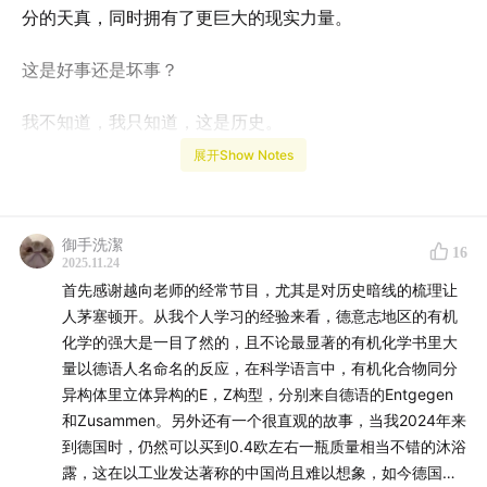
分的天真，同时拥有了更巨大的现实力量。
这是好事还是坏事？
我不知道，我只知道，这是历史。
展开Show Notes
-时间轴-
01:47
为什么介绍自然科学的成就？
御手洗潔
16
2025.11.24
06:49
约翰牛，约翰牛，你擦亮眼，永永远远买英国货。
首先感谢越向老师的经常节目，尤其是对历史暗线的梳理让
人茅塞顿开。从我个人学习的经验来看，德意志地区的有机
13:36
炼钢，梦开始的地方
化学的强大是一目了然的，且不论最显著的有机化学书里大
量以德语人名命名的反应，在科学语言中，有机化合物同分
20:47
新的应用场景：消费类机械
异构体里立体异构的E，Z构型，分别来自德语的Entgegen
和Zusammen。另外还有一个很直观的故事，当我2024年来
31:34
电磁公式很美，但电怎么能搞钱？
到德国时，仍然可以买到0.4欧左右一瓶质量相当不错的沐浴
露，这在以工业发达著称的中国尚且难以想象，如今德国的
33:22