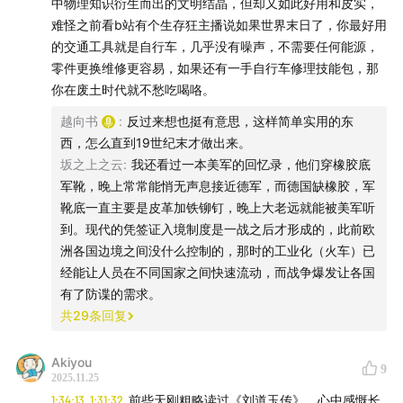
中物理知识衍生而出的文明结晶，但却又如此好用和皮实，
Band I, Arbeitswelt und Bürgergeist, München: C. H.
难怪之前看b站有个生存狂主播说如果世界末日了，你最好用
Beck, 1990. （有部分内容直接引自该书。 ）
的交通工具就是自行车，几乎没有噪声，不需要任何能源，
零件更换维修更容易，如果还有一手自行车修理技能包，那
-音乐-
你在废土时代就不愁吃喝咯。
越向书
:
反过来想也挺有意思，这样简单实用的东
《樱花树下的家》——武大原创音乐协会
西，怎么直到19世纪末才做出来。
坂之上之云
:
我还看过一本美军的回忆录，他们穿橡胶底
-絮语-
军靴，晚上常常能悄无声息接近德军，而德国缺橡胶，军
靴底一直主要是皮革加铁铆钉，晚上大老远就能被美军听
Science, the Endless Frontier这份报告在注重基础科学
到。现代的凭签证入境制度是一战之后才形成的，此前欧
研究和“科学自由”的原则方面继承了洪堡的理想，但已经
洲各国边境之间没什么控制的，那时的工业化（火车）已
需要一再强调科学对国计民生的实际贡献，这正是土壤和
经能让人员在不同国家之间快速流动，而战争爆发让各国
时代精神留下的印记。此处应该可以再展开一下，结尾有
有了防谍的需求。
些仓促了，不过也庆幸终于在感恩节假期之前赶了出来。
共
29
条回复
假期就是停更期，可能新年之前都难了……
Akiyou
9
2025.11.25
打赏方式：
1:34:13
1:31:32
前些天刚粗略读过《刘道玉传》，心中感慨长