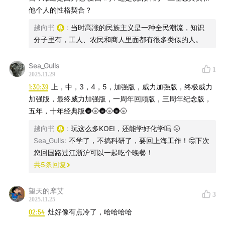
他个人的性格契合？
越向书
:
当时高涨的民族主义是一种全民潮流，知识
分子里有，工人、农民和商人里面都有很多类似的人。
Sea_Gulls
图八：奔驰专利电机车1号是世界上第一辆靠内燃机发动的
1
2025.11.29
现代汽车（1885年） ↑
1:30:39
上，中，3，4，5，加强版，威力加强版，终极威力
加强版，最终威力加强版，一周年回顾版，三周年纪念版，
五年，十年经典版🌚🌝🌚🌝🌚🌝
越向书
:
玩这么多KOEI，还能学好化学吗 🌝
Sea_Gulls
:
不学了，不搞科研了，要回上海工作！🤔下次
您回国路过江浙沪可以一起吃个晚餐！
共
5
条回复
望天的摩艾
3
2025.11.25
02:54
灶好像有点冷了，哈哈哈哈