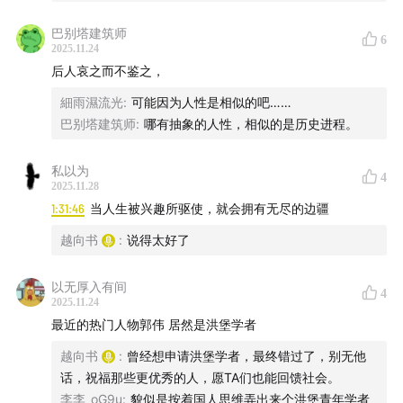
您还可以用其他方式收听我的播客节目：
巴别塔建筑师
6
RSS：
https://feed.xyzfm.space/qkayumjkkfxy
2025.11.24
后人哀之而不鉴之，
豆瓣：
www.douban.com
細雨濕流光
:
可能因为人性是相似的吧……
巴别塔建筑师
:
哪有抽象的人性，相似的是历史进程。
苹果播客链接：
podcasts.apple.com
私以为
4
Spotify链接：
open.spotify.com
2025.11.28
1:31:46
当人生被兴趣所驱使，就会拥有无尽的边疆
越向书
:
说得太好了
以无厚入有间
4
2025.11.24
最近的热门人物郭伟 居然是洪堡学者
越向书
:
曾经想申请洪堡学者，最终错过了，别无他
话，祝福那些更优秀的人，愿TA们也能回馈社会。
李李_oG9u
:
貌似是按着国人思维弄出来个洪堡青年学者