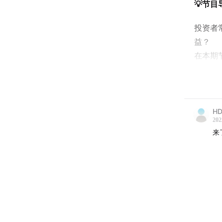
💡节目
投资者
益？
在本期
置能力
为何大
为什么
这些问
HD
202
值。
来
⏰时间
00:26
讨论基
实际效