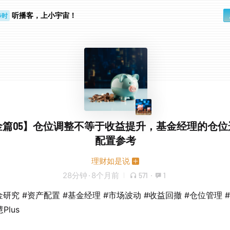
听播客，上小宇宙！
步时
勤路上
金篇05】仓位调整不等于收益提升，基金经理的仓位
配置参考
理财如是说
28分钟
·
8个月前
571
·
1
基金研究 #资产配置 #基金经理 #市场波动 #收益回撤 #仓位管理 
Plus