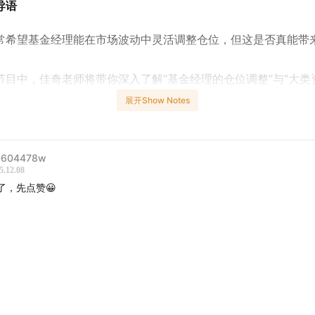
导语
常希望基金经理能在市场波动中灵活调整仓位，但这是否真能带
节目中，佳奇老师将带你深入了解“基金经理的仓位调整”与“大类
”——
展开Show Notes
类资产配置决定了基金的波动，而不仅仅是收益？
基金经理的仓位调整经常滞后于市场走势？
题不仅关乎基金经理的能力，也关系到投资者如何科学评估基金
604478w
5.12.08
了，先点赞😀
码
基金经理仓位调整：希望与现实的差距
金经理是否真的能在市场上涨时加仓，下跌时减仓，以及投资者
果。