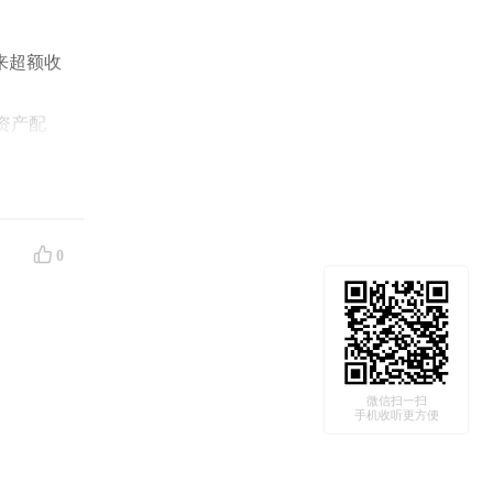
来超额收
资产配
的核心价
0
微信扫一扫
的期望与
手机收听更方便