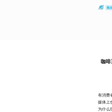
散
通
咖啡
有消费
媒体上
为什么