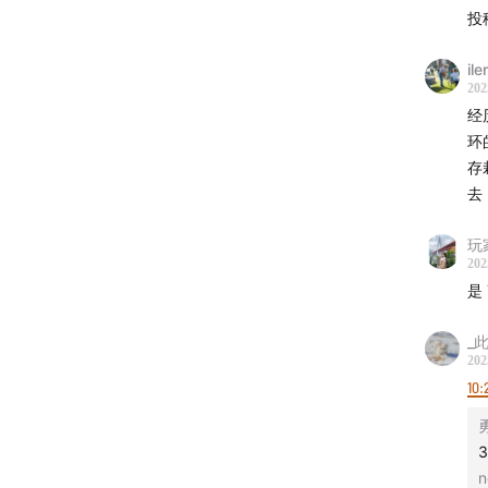
投
il
202
经
环
存
去
玩
202
是 
_
202
10:
n