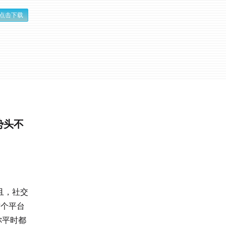
点击下载
势头不
且，社交
这个平台
你平时都