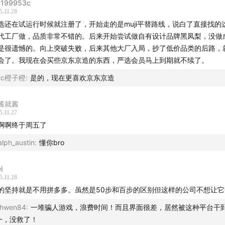
199953c
5.11.28
容策划：茹雪、幸倍
选还在试运行时候就注册了，开始走的是muji平替路线，说白了直接找的
代工厂做，品质非常不错的。后来开始尝试做自有设计品牌黑凤梨，没做
泼商业化小队：新新、秋杰、琳琳、迪卡、小夏（实习）
是很遗憾的。向上突破失败，后来其他大厂入局，抄了低价品类的后路，
会了。我现在会买些京东京造的东西，严选会员马上到期就不续了。
作
：声动早咖啡等节目商业合作持续招募中，点击链接直达
声动
Cc橙子橙
:
是的，现在更喜欢京东京造
或者发送邮件至
business@shengfm.cn
联系我们；
稿
：如果你了解身边日常现象的背后原因，
欢迎投稿
，你的发现
酱就酱
5.11.27
中。
啊啊终于周五了
音碰撞世界」
，声动活泼致力于为人们提供源源不断的思考养料
alph_austin
:
懂你bro
还有这些播客：
声东击西
、
What's Next｜科技早知道
、
商业WH
i
5.11.28
兔子洞
&
跳进兔子洞第三季
、
吃喝玩乐了不起
、
不止金钱
、
泡腾 
的坚持就是不用拼多多。虽然是50步和百步的区别但这样的公司不想让
俱乐部
hwen84
:
一堆骗人游戏，浪费时间！而且界面很差，居然被这种平台干
你喜欢我们的节目，欢迎
打赏
支持，或把我们的节目推荐给朋友
一，没救了！
目音频内容及文字版权归声动活泼所有，未经授权不得用于 AI 