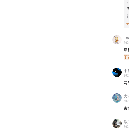
7
Le
202
网
丁
不
202
网
大
202
古
敖
202