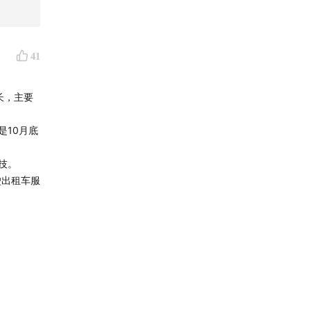
41
增长，主要
是10月底
技。
驶出租车服