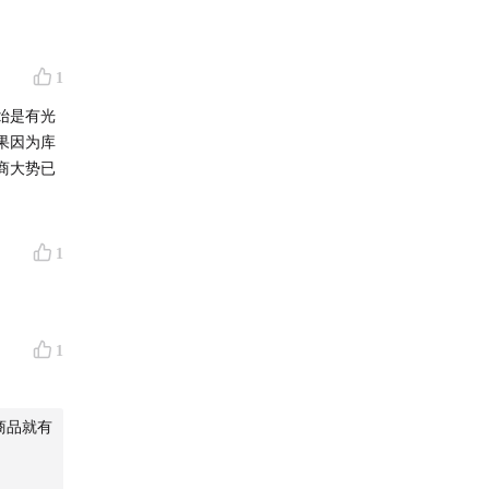
1
始是有光
果因为库
商大势已
1
1
商品就有