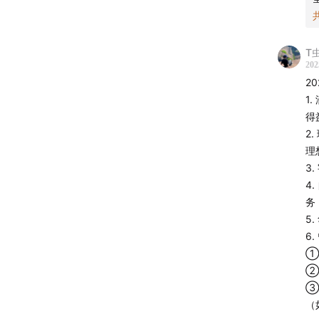
T
202
2
1
得
2
理
3
4
务
5
6
①
②
③
（