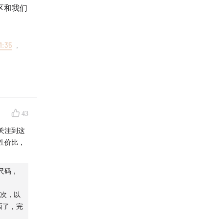
区和我们
1:35
，
位，还在
请点击链
43
关注到这
性价比，
尺码，
次，以
西了，完