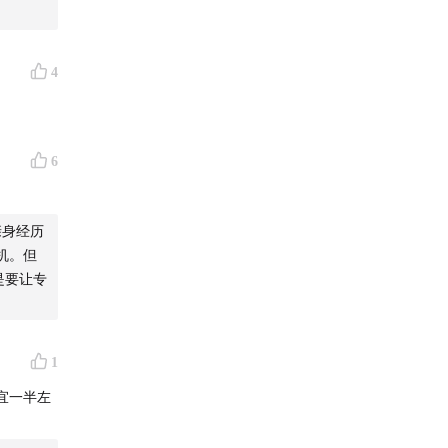
4
6
亲身经历
机。但
是要让专
1
宜一半左