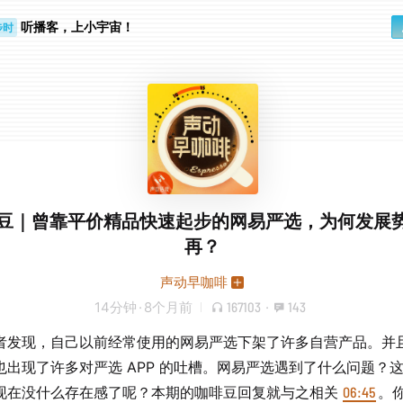
步时
勤路上
听播客，上小宇宙！
豆｜曾靠平价精品快速起步的网易严选，为何发展
再？
声动早咖啡
14分钟
·
8个月前
167103
·
143
者发现，自己以前经常使用的网易严选下架了许多自营产品。并
也出现了许多对严选 APP 的吐槽。网易严选遇到了什么问题？
现在没什么存在感了呢？本期的咖啡豆回复就与之相关
06:45
。