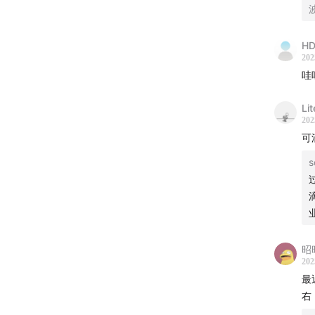
等用
HD
202
哇
Lit
202
可
s
昭昭
202
最
右