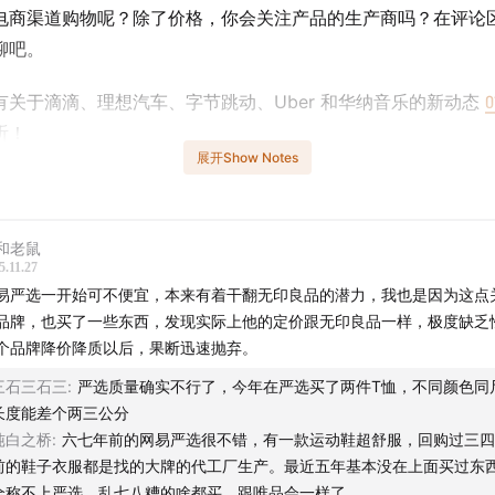
电商渠道购物呢？除了价格，你会关注产品的生产商吗？在评论
聊吧。
有关于滴滴、理想汽车、字节跳动、Uber 和华纳音乐的新动态
0
听！
展开Show Notes
们！
声动活泼目前开放内容制作、声音设计、商业发展等全职岗
容实习生等，工作地点北京东城区，
详细岗位信息与申请方式，
和老鼠
5.11.27
易严选一开始可不便宜，本来有着干翻无印良品的潜力，我也是因为这点
品牌，也买了一些东西，发现实际上他的定价跟无印良品一样，极度缺乏
个品牌降价降质以后，果断迅速抛弃。
三石三石三
:
严选质量确实不行了，今年在严选买了两件T恤，不同颜色同
长度能差个两三公分
纯白之桥
:
六七年前的网易严选很不错，有一款运动鞋超舒服，回购过三四
前的鞋子衣服都是找的大牌的代工厂生产。最近五年基本没在上面买过东
全称不上严选，乱七八糟的啥都买，跟唯品会一样了。