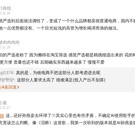
行路线
5.11.28
易严选到后面就没调性了，变成了一个什么品牌都卖很普通电商，国内不
他一点优势都没有。一个目光短浅的高管为增长竭泽而渔的做法。
破肉肉肉肉
作
5.11.28
初的严选老粉了 因为懒得在淘宝筛选 感觉严选都是精挑细选出来的 花的
lin、Stella
 更方便 质量也还不错 后期确实东西越来越多了 慢慢不爱
g0374
:
真的是，为啥电商不把这部分人群考虑进去呢
究员：雨阳、板凳
野驴野驴
:
这部分人要求太高了 很难满足(投入产出不划算)
共
4
条回复
eorge
计：沁茗
小菓
5.11.27
:56
这…还好孙燕姿去环球了🫥其实心里也有些矛盾，不确定AI使用歌手
计：饭团
究竟该怎么判断。像《泪桥》这首歌，我第一次听到的版本就是AI孙燕姿
策划：beibei