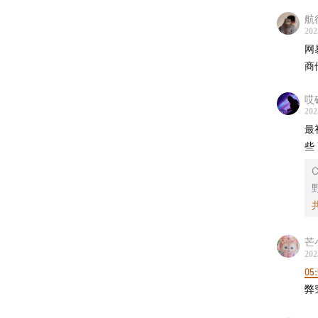
航
202
主播
网
商
Mengyi
哎
幕后制
202
最
监制：Ze
些
C
实习研
运营：G
声音设
芒
202
05
封面设
弊
营销内容