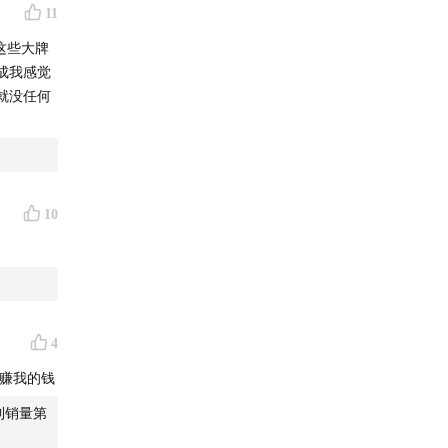
11
这些大牌
成我感觉
就没任何
商务会
可能出现
10
。
Y酱
、
4
VC
、
反
它赚我的钱
到销量第
模型训练