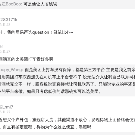
波妞BooBoo
:
可是他让人省钱诶
途
283171k
5.11.28
哇，我的网易严选question！鼠鼠比心~
er
5.11.27
滴滴真的比美团打车贵好多啊
oopy_Wang
:
但是美团上打车没有保障，都是第三方平台 主要是我之前
过用美团打车东西遗失在司机车上平台管不了 说无法介入让我自己联系司
滴滴就完全不一样，跟客服说完直接就让司机联系了。只能说专业的事还
业的平台来做。如果只考虑低价的话那确实可以选美团。
_rmI7
5.11.27
近想买个户外包，旗舰店太贵，其他渠道不放心，发现得物上面价格会便
，而且有鉴定流程，得物为什么这么便宜，靠谱吗