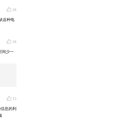
26
缺这种电
16
时间少一
15
的信息的利
版