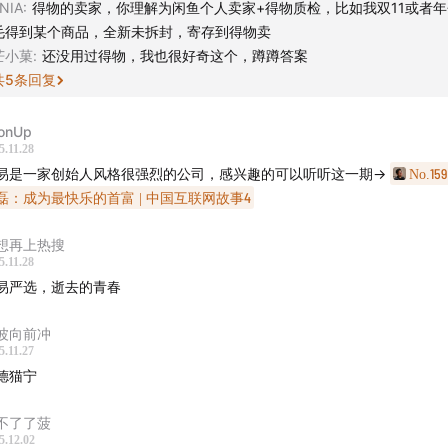
NIA
:
得物的卖家，你理解为闲鱼个人卖家+得物质检，比如我双11或者
毛得到某个商品，全新未拆封，寄存到得物卖
芒小菓
:
还没用过得物，我也很好奇这个，蹲蹲答案
共
5
条回复
onUp
5.11.28
易是一家创始人风格很强烈的公司，感兴趣的可以听听这一期→
No.15
磊：成为最快乐的首富 | 中国互联网故事4
想再上热搜
5.11.28
易严选，逝去的青春
波向前冲
5.11.27
德猫宁
不了了菠
5.12.02