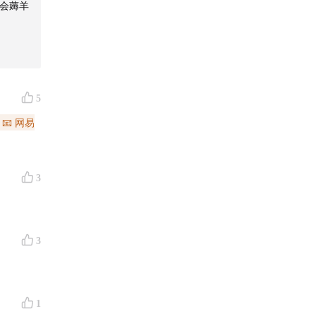
年会薅羊
5
9 📧 网易
3
3
1