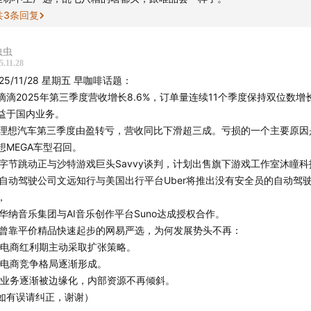
共
3
条回复
虫虫
5.11.28
025/11/28 星期五 早咖啡话题：
. 滴滴2025年第三季度营收增长8.6%，订单量连续11个季度保持双位数
益于国内业务。
. 理想汽车第三季度由盈转亏，营收同比下滑超三成。亏损的一个主要原因
想MEGA车型召回。
. 字节跳动正与沙特游戏巨头Savvy谈判，计划出售旗下游戏工作室沐瞳科
. 自动驾驶公司文远知行与美国出行平台Uber将推出没有安全员的自动驾
，
. 华纳音乐集团与AI音乐创作平台Suno达成授权合作。
. 曾靠平价精品快速起步的网易严选，为何发展势头不再：
电商红利期主动采取扩张策略。
电商竞争格局逐渐形成。
业务逐渐被边缘化，内部资源不再倾斜。
如有误请纠正，谢谢）