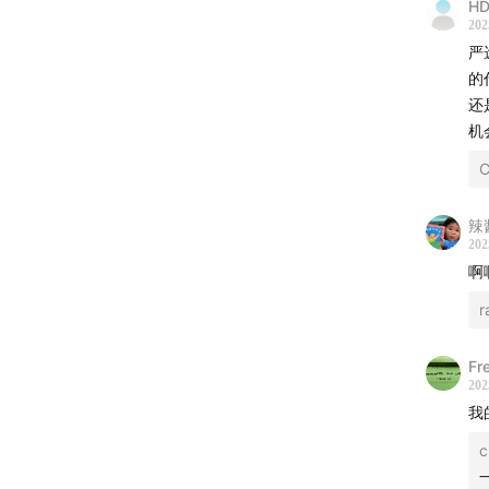
HD
202
商业内
严
的
声动活
还
机
商务合
客厅
，
听众投
辣
202
在节目
啊
「用声
r
我们
Fre
202
跳进
我
潮流
c
如果
本节