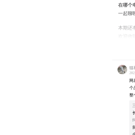
在哪个
一起聊
本期还
欢迎收
加入我
招聘内
接
。
猫
202
网
个
整