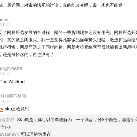
稿，最近网上对毒的法规的讨论，真的能改变吗，毒一步也不能退
ennon
5.11.29
历了网易严选发展的全过程，囤的一些货到现在还没有用完。网易严选开
的，真的就是闭眼买。我一直觉得凡客诚品当年势头很猛，激进扩品类结
栽得很惨，网易严选走了同样的路。网易考拉卖给阿里后就能看出网易电
，还是挺怀念的，再也没有了。
家昵称6688
5.11.29
The Weeknd
此时相望不相闻
5.11.28
24
sku是啥意思
勇敢乔乔
:
Sku就是，你可以简单理解为：一个商品，分3个颜色，那这个
3个sku
evsanevr
:
可以理解为库存