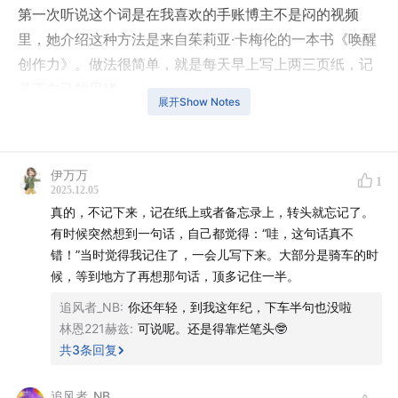
第一次听说这个词是在我喜欢的手账博主不是闷的视频
里，她介绍这种方法是来自茱莉亚·卡梅伦的一本书《唤醒
创作力》。做法很简单，就是每天早上写上两三页纸，记
录下自己的思绪。
展开Show Notes
书里是这样的说的：
伊万万
1
2025.12.05
“晨间笔记究竟是什么呢？
真的，不记下来，记在纸上或者备忘录上，转头就忘记了。
简单地说，晨间笔记就是3页手稿。更严格一点说，它是
有时候突然想到一句话，自己都觉得：“哇，这句话真不
一种意识流：“哦，天哪，又到早上了。新的一天开始了，
错！”当时觉得我记住了，一会儿写下来。大部分是骑车的时
候，等到地方了再想那句话，顶多记住一半。
我却没有一丁点儿值得说的东西。我得洗窗帘，对了，昨
天我那些脏衣服洗了吗？……”虽然将它称为“大脑排污管”
追风者_NB
:
你还年轻，到我这年纪，下车半句也没啦
林恩221赫兹
:
可说呢。还是得靠烂笔头🤓
听上去不是那么文雅，但那的确是它的一项主要功能。
共
3
条回复
追风者_NB