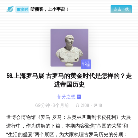
听播客，上小宇宙！
点击下载
散步时
通勤路上
56.上海罗马展|古罗马的黄金时代是怎样的？走
进帝国历史
菲分之想
69分钟
·
8个月前
2108
·
18
世博会博物馆《罗马 罗马：从奥林匹斯到卡皮托利》大展
进行中，作为讲解的下篇，本期内容聚焦“帝国的荣耀”和
“生活的盛宴”两个展区，为大家梳理古罗马历史的分期：