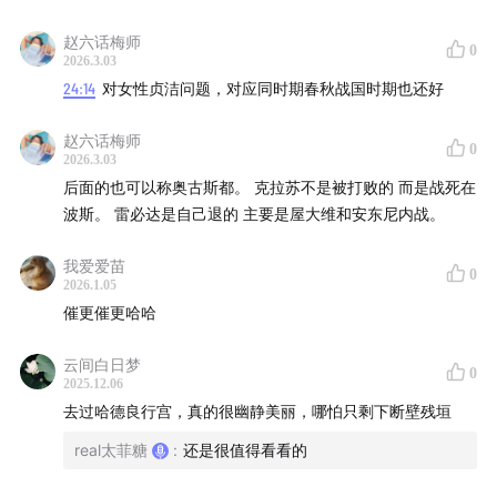
赵六话梅师
21:08
利维娅皇后：让前夫之子成为屋大的维继承人
0
2026.3.03
24:14
对女性贞洁问题，对应同时期春秋战国时期也还好
2. 弗拉维王朝
赵六话梅师
0
24:52
韦斯巴芗：名字同厕所联系在一起的“征税皇帝”
2026.3.03
后面的也可以称奥古斯都。 克拉苏不是被打败的 而是战死在
3. 安东尼王朝
波斯。 雷必达是自己退的 主要是屋大维和安东尼内战。
28:51
涅尔瓦：开启五贤帝时期
我爱爱苗
0
2026.1.05
催更催更哈哈
30:13
图拉真：文治武功的最佳元首
云间白日梦
33:53
哈德良：旅行家、建筑师、希腊文化推崇者
0
2025.12.06
去过哈德良行宫，真的很幽静美丽，哪怕只剩下断壁残垣
39:57
安东尼·庇护和大福斯蒂娜皇后
real太菲糖
:
还是很值得看看的
41:22
马可·奥勒留：斯多葛学派哲学家皇帝，军营中创作