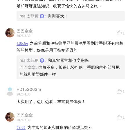
场和麻麻复述知识，收获了愉快的古罗马之旅～
0:47
古罗马历史范围和分期简介
real太菲糖
:
谢谢喜欢！
——王政时期——
巴巴拿拿
1
2026.3.30
2:44
罗马城的建立：母狼养大的双胞胎
1:05:54
之前希腊和伊特鲁里亚的展览里看到过手脚还有内脏
等的模型，好像是用于祭祀还愿的
——共和时期——
real太菲糖
:
和真实器官相似度高吗
8:09
罗马共和国的政治和法律制度
巴巴拿拿
:
内脏不多，长得比较粗略，手脚啥的外部可见
的就和雕塑部件一样
14:24
前三头同盟（克拉苏、凯撒、庞培）和后三头同盟
（屋大维、安东尼、雷必达）
HD152063m
1
2026.4.30
——帝国时期——
太实用了，边听边看，丰富观展体验！
1. 克劳狄王朝
巴巴拿拿
1
2026.3.30
37:03
为丰富的知识和健康的价值观点赞～
16:42
屋大维：开启 “罗马和平” 时代