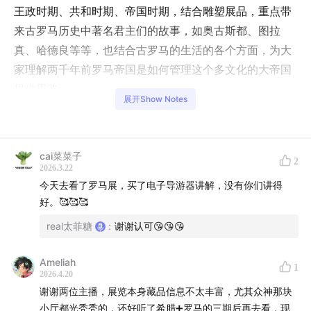
王政时期、共和时期、帝国时期，结合雕塑展品，重点带
来古罗马历史中著名君主们的故事，如奥古斯都、图拉
真、哈德良等等，也结合古罗马的生活的各个方面，为大
家理解两千年前罗马帝国是如何管理这个多文化的大帝国
提供思路。
展开Show Notes
本期是罗马展讲解的第二期，第一期讲解“众神的传说”展
区，重点在神话故事，欢迎去
54期
收听。
cai菜菜子
2
2026.3.22
关键词：
今天去看了罗马展，买了电子导游器讲解，没有你们讲得
好。🥰🥰🥰
罗慕路斯、雷穆斯、帕拉蒂诺山、七丘之城、克拉苏、凯
real太菲糖
:
谢谢认可😘😘😘
撒、庞培、屋大维、奥古斯都、安东尼、罗马斗兽场、五
贤帝、安提诺乌斯、哈德良长城、斯多葛学派、米兰敕
Ameliah
令、拜占庭、盛辉与尘光
1
2026.4.20
谢谢两位主播，展览本身藏品信息不太丰富，尤其众神那块
时间线：
小厅都光秃秃的，还好听了希腊➕罗马的三期后再去看，现