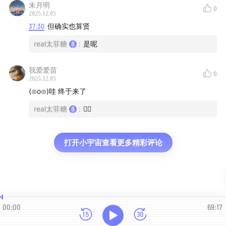
《沉思录》
未月明
0
2025.12.05
37:30
但确实也算贤
48:03
康茂德：斗兽场上的荒唐皇帝
real太菲糖
:
是呢
4. 走下坡路的后帝国时期
我爱爱苗
0
51:11
塞普蒂米乌斯·塞维鲁：来自非洲的罗马皇帝
2025.12.05
(⊙o⊙)哇 终于来了
52:29
从君士坦丁大帝承认基督教到分裂成东、西罗马帝
real太菲糖
:
👍🏻
国
——生活的盛宴——
打开小宇宙查看更多精彩评论
54:38
神佑万邦：被希腊、埃及等影响的罗马神话
1:00:21
到了罗马，就要像罗马人那样行事
00:00
69:17
1:02:02
罗马公民身份的获取