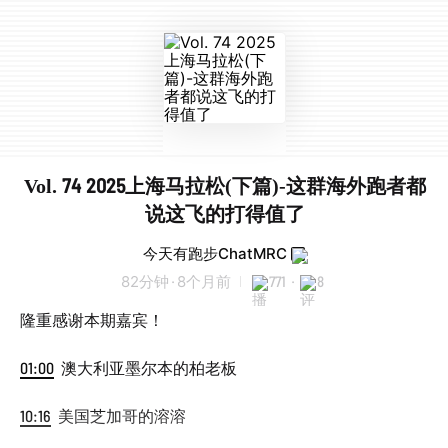
Vol. 74 2025上海马拉松(下篇)-这群海外跑者都
说这飞的打得值了
今天有跑步ChatMRC
82分钟
·
8个月前
771
·
8
隆重感谢本期嘉宾！
01:00
澳大利亚墨尔本的柏老板
10:16
美国芝加哥的溶溶