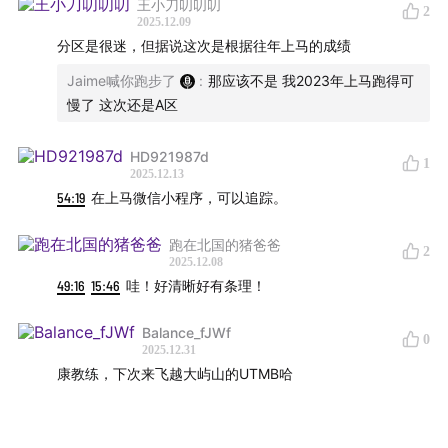
王小刀叨叨叨
2
2025.12.09
分区是很迷，但据说这次是根据往年上马的成绩
Jaime喊你跑步了
:
那应该不是 我2023年上马跑得可
慢了 这次还是A区
HD921987d
1
2025.12.13
54:19
在上马微信小程序，可以追踪。
跑在北国的猪爸爸
2
2025.12.08
49:16
15:46
哇！好清晰好有条理！
Balance_fJWf
0
2025.12.31
康教练，下次来飞越大屿山的UTMB哈
在小宇宙打开