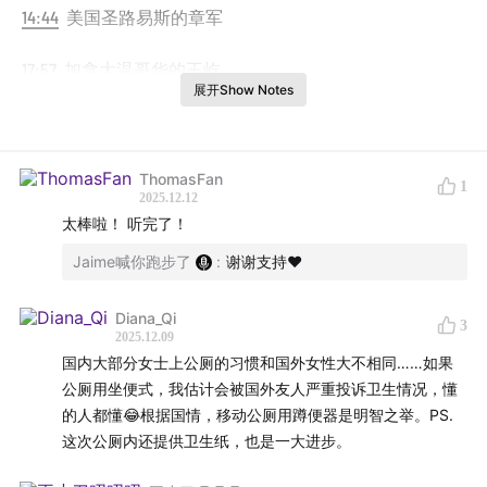
14:44
美国圣路易斯的章军
17:57
加拿大温哥华的王屹
展开Show Notes
21:15
美国西雅图的Susan二姐
31:48
澳大利亚墨尔本的阿锋
ThomasFan
1
2025.12.12
太棒啦！ 听完了！
40:27
美国波士顿的小语春风
Jaime喊你跑步了
:
谢谢支持❤️
58:33
美国俄勒冈的Bing
Diana_Qi
3
01:02:55
澳大利亚墨尔本的Diana
2025.12.09
国内大部分女士上公厕的习惯和国外女性大不相同……如果
01:05:25
法国巴黎的温叔
公厕用坐便式，我估计会被国外友人严重投诉卫生情况，懂
的人都懂😂根据国情，移动公厕用蹲便器是明智之举。PS.
01:09:16
挪威的猪爸爸（参与了上马的前前后后，就是没
这次公厕内还提供卫生纸，也是一大进步。
跑上马）