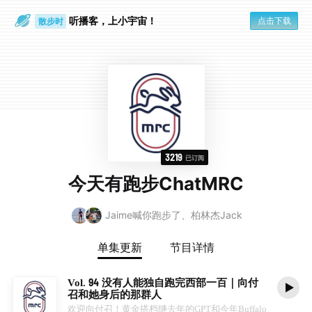
听播客，上小宇宙！
点击下载
散步时
通勤路上
3219
已订阅
今天有跑步ChatMRC
Jaime喊你跑步了、柏林杰Jack
单集更新
节目详情
Vol. 94 没有人能独自跑完西部一百｜向付
召和她身后的那群人
欢迎向付召！黄金搭档继去年的GPT和今年Buffalo