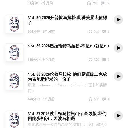
FOOTIDXJAIME
81分钟 ·
2个月前
296
17
Vol. 90 2026开普敦马拉松-此番美景太值得
了
104分钟 ·
2个月前
535
7
Vol. 89 2026巴拉瑞特马拉松-不是PB就是PB
116分钟 ·
3个月前
370
6
Vol. 88 2026伦敦马拉松-他们见证破二也成
为吉尼斯纪录的一份子
康康： Zhuowei： Winson： Kevin： 证书和奖牌
们：
140分钟 ·
3个月前
598
4
Vol. 87 2026波士顿马拉松(下)-全球版-我们
因跑步相识，因波马相遇
在此感谢每一位参与录制的朋友们。 我们因跑步