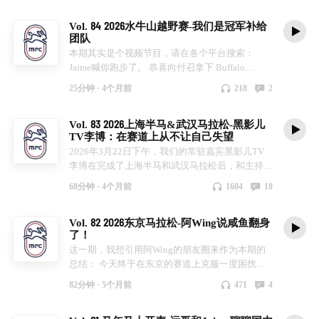
这一期，我们聊一个“看起来不可能”的问题：一个
Vol. 84 2026水牛山越野赛-我们是冠军补给
普通全职上班族，如何一路打怪升级，走到铁三世
团队
锦赛？不仅自己能有相对不错的运动表现，还能帮
本期其实是个视频节目，请在各个平台搜索：
助身边的小伙伴进行训练指导。
Jaime喊你跑步了。 恭喜向付召拿下 Buffalo
Stampede 100公里组别的冠军 🏆 感谢 Pacer 林
25分钟 ·
4个月前
218
2
阳，补给组合-程小远和Jaime，MRC和ACRG两个
跑团的支持！
Vol. 83 2026上海半马&武汉马拉松-黑影儿
TV李博：在赛道上从不让自己失望
2026年3月22日下午，我们的常驻嘉宾黑影儿TV
李博在完成了上海半马和武汉马拉松后，和主持人
Jaime在武汉一起录制本期节目～ 视频节目会在黑
68分钟 ·
4个月前
1604
18
影儿TV各大平台上线 🙏 上海半马： 武汉马拉松：
努力生活，健康平安 ❤
Vol. 82 2026东京马拉松-阿Wing说咸鱼翻身
了！
这一期，我想引用阿Wing的朋友圈来作为本期的
总结： 今天终于在东京的赛道上克服一度困扰了1
年半的ITB髂胫束问题，并大刷新我的PB。 曾经
82分钟 ·
5个月前
471
4
一度以为那24年的悉尼首马 3: 56: 56就是我永远
冲不破的魔咒。 24年的悉马后，ITB第一次的袭