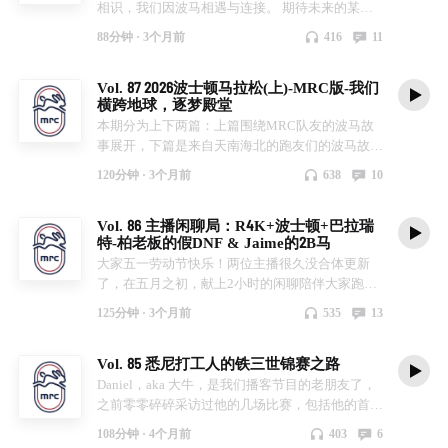
相识，我们因波马相遇与连接。 期待未来的某一
天，我们能在下一段旅程中再次相遇。 01:15 韶音
88分钟 ·
3个月前
416
11
科技的AC 04:20 黑影儿TV李博 07:05 上海的Kimi
17:56 台湾的豹大王 22:36 北京的小美 28:08 杭州
Vol. 87 2026波士顿马拉松(上)-MRC版-我们
的胡子 44:45 波士顿的小语春风 57:10 悉尼的Jane
横跨地球，逐梦殿堂
01:09:15 芝加哥的溶溶 01:11:22 墨尔本的Flora
本期分为上下两篇：上篇围绕MRC队友的波马故
01:22:26 墨尔本的Wendy
事展开，下篇是来自天南海北的跑友们的波马故
事。 Angel和她的奖牌： 左到右：Jack、宁宁、惠
120分钟 ·
3个月前
638
10
姐、Julie Roger： Ryan的大满贯照在 Runna 的
Instagram： 赛前加碳大会：
Vol. 86 主播闲聊局：R4K+波士顿+巴拉瑞
特-柏老板的假DNF & Jaime的2B马
大家五一劳动节快乐！两位主播很久没合体更新
了，在五月之初，献上2小时的闲聊陪伴大家跑个
长距离。聊了聊在上海半马后，我们跑过的Run
125分钟 ·
3个月前
535
13
for the Kids, Boston Marathon & Ballarat Marathon.
Run for the Kids: Jaime的 Boston Marathon： Jaime
Vol. 85 悉尼打工人的铁三世锦赛之路
的 Ballarat Marathon： 小柏的 Ballarat Marathon：
Daniel，aka 大牛，是我们播客节目的老朋友了，
之前零零碎碎采访过他的几场比赛，包括他的首场
大铁。现在的他，已经去过尼斯世锦赛了，正在为
108分钟 ·
4个月前
403
6
下一场越南大铁做准备，目标 Kona 世锦赛 - KQ！