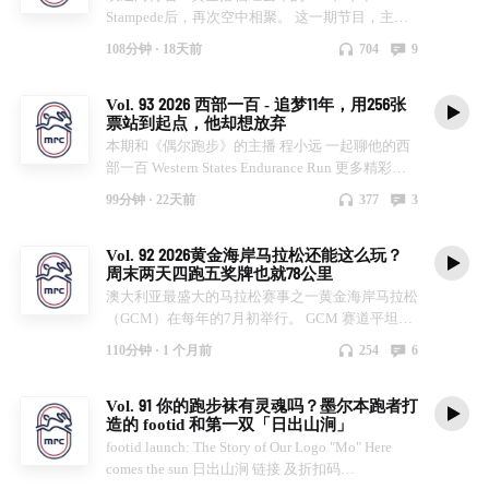
Stampede后，再次空中相聚。 这一期节目，主要
由她来分享自己的赛后两份赛记。 澳洲GPT报名
108分钟 ·
18天前
704
9
方式：https://gorunasia.com/ 西部一百的终点冲
刺： 向付召的crew团队赛后合照： 颁奖： 和两位
Vol. 93 2026 西部一百 - 追梦11年，用256张
pacer (Eric和Adam) 合练： 赛道补给： 大梅子家的
票站到起点，他却想放弃
跑友聚会： 山顶日落： 雷尼尔雪山徒步搭子，方
本期和《偶尔跑步》的主播 程小远 一起聊他的西
方，吉吉，Andy ，晓莉姐： 和方方和晓莉姐： 西
部一百 Western States Endurance Run 更多精彩故
雅图Su 跑团分享会： 这是Ted接我去训练的早
事（视频+照片）请关注各大平台账号：程小远
上，我说他很酷，他腰上也有那个皮带扣，很多很
99分钟 ·
22天前
377
3
多年了： Iris 就是那个认识了超过十年的朋友： 在
Michael家，那天很冷，在家烤火，还烤了红薯。
Vol. 92 2026黄金海岸马拉松还能这么玩？
就像小孩子一样，开心快乐。 和Ken、Michael、
周末两天四跑五奖牌也就78公里
Hauha离别时门前合影： 和方方，方方的狗
澳大利亚最盛大的马拉松赛事之一黄金海岸马拉松
woolly，吉吉，一起去旅行时在游轮上： 和
（GCM）在每年的7月初举行。 GCM 赛道平坦，
Hauha、🐱 Black合影告别：
并且正好在学生假期中举行，每年都能吸引不少国
110分钟 ·
1 个月前
254
6
内外跑者参与，今年甚至创下了人数之最。 GCM
不仅有周日的马拉松，还有周六的半马、5公里和
Vol. 91 你的跑步袜有灵魂吗？墨尔本跑者打
10公里。MRC的 Flora 今年把这四个组别跑全了！
造的 footid 和第一双「日出山涧」
听上去超级好玩（可能也好累？）
footid launch: The Story of Our Logo "Mo" Here
comes the sun 日出山涧 链接 及折扣码