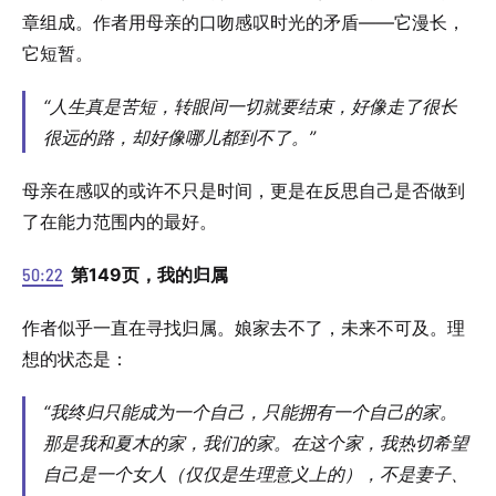
章组成。作者用母亲的口吻感叹时光的矛盾——它漫长，
它短暂。
“人生真是苦短，转眼间一切就要结束，好像走了很长
很远的路，却好像哪儿都到不了。”
母亲在感叹的或许不只是时间，更是在反思自己是否做到
了在能力范围内的最好。
50:22
第149页，我的归属
作者似乎一直在寻找归属。娘家去不了，未来不可及。理
想的状态是：
“我终归只能成为一个自己，只能拥有一个自己的家。
那是我和夏木的家，我们的家。在这个家，我热切希望
自己是一个女人（仅仅是生理意义上的），不是妻子、