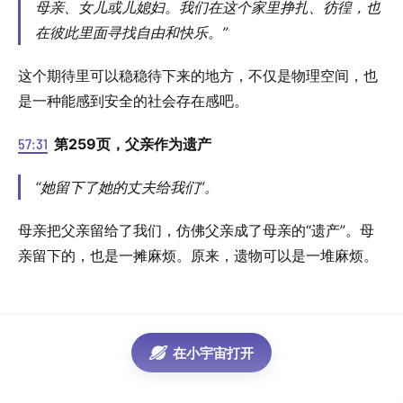
母亲、女儿或儿媳妇。我们在这个家里挣扎、彷徨，也
在彼此里面寻找自由和快乐。”
这个期待里可以稳稳待下来的地方，不仅是物理空间，也
是一种能感到安全的社会存在感吧。
57:31
第259页，父亲作为遗产
“她留下了她的丈夫给我们”。
母亲把父亲留给了我们，仿佛父亲成了母亲的“遗产”。母
亲留下的，也是一摊麻烦。原来，遗物可以是一堆麻烦。
在小宇宙打开