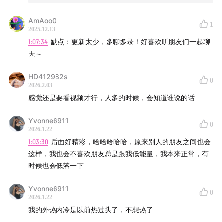
34:08
我希望你们不要知道我：又懒又装又没文化
AmAoo0
1
2025.12.13
42:54
我其实比我外表看上去要冷酷
1:07:34
缺点：更新太少，多聊多录！好喜欢听朋友们一起聊
天～
49:18
ta们说我有这些缺点？我不承认
HD412982s
57:37
最受不了别人有什么缺点，现场「吵架」，现场和
0
2026.2.03
好
感觉还是要看视频才行，人多的时候，会知道谁说的话
Yvonne6911
0
2026.1.22
1:03:30
后面好精彩，哈哈哈哈哈，原来别人的朋友之间也会
这样，我也会不喜欢朋友总是跟我低能量，我本来正常，有
时候也会低落一下
Yvonne6911
0
2026.1.22
我的外热内冷是以前热过头了，不想热了