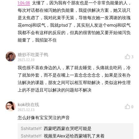
1:04:06
太懂了，因为我有个朋友也是一个非常负能量的人，
05:50
究竟什么是缺点——损人不利己
每次对话都在倾泻她的负能量，我提供解决方案，她又说只
是太焦虑了，我对此束手无策，导致每次她一发凋谢的玫瑰
06:42
菲菲：如果被问话，我一定不知道「犯罪嫌疑人」
花emoji和叹气，我就ptsd了，其实别人发这个emoji和叹气
长啥样
我都不会有这样的反应的，但真的很害怕她又要开始倾泻负
能量了，我招架不住
09:54
翰文：我的缺点无关痛痒，但有关肠道
糖炒不吃栗子鸭
3
13:04
小乔：脏门前来报道
2025.12.10
我也很不喜欢身边的人，累了就去睡觉，头痛就去吃药，冷
了就加外套，而不是在嘴上一直念念念念念，如果是没有办
15:47
菜卷哲人上身：可是这又不是你的，这是我的，我想
法解决的课题，朋友之间可以相互帮助解决，类似这种生理
怎么弄怎么弄
上的不舒适且可以解决的问题却不解决
18:22
起不来、情绪化、没情绪
koki快在线
0
2025.12.13
25:24
最困扰我的缺点就是我不敢面对自己的缺点
怎么好像有宝宝哭泣的声音
SshitatteY
:
西蒙吧西蒙在哭吧可能是
28:23
我无法接受自己的脆弱，吵不了架，求不了人
SshitatteY
:
视频里Alex还给西蒙哺乳了来着