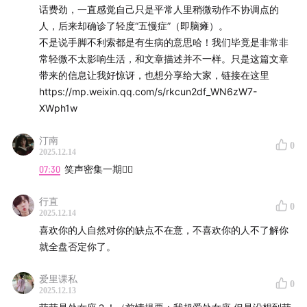
话费劲，一直感觉自己只是平常人里稍微动作不协调点的
人，后来却确诊了轻度“五慢症”（即脑瘫）。
不是说手脚不利索都是有生病的意思哈！我们毕竟是非常非
常轻微不太影响生活，和文章描述并不一样。只是这篇文章
带来的信息让我好惊讶，也想分享给大家，链接在这里
https://mp.weixin.qq.com/s/rkcun2df_WN6zW7-
XWph1w
汀南
0
2025.12.14
07:30
笑声密集一期🧏‍♀️
行直
0
2025.12.14
喜欢你的人自然对你的缺点不在意，不喜欢你的人不了解你
就全盘否定你了。
爱里课私
0
2025.12.13