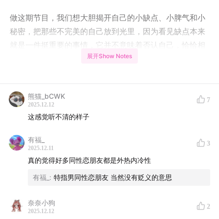
做这期节目，我们想大胆揭开自己的小缺点、小脾气和小
秘密，把那些不完美的自己放到光里，因为看见缺点本来
就是一件挺重要的事情，它并不意味着否认自己，恰恰相
展开Show Notes
反，我们可以找一些「借口」消解一下，可以找一些方法
改变一下，可以找机会发现一下。
传统的缺点大会，是自我反省，声泪俱下，好痛苦，好深
熊猫_bCWK
7
2025.12.12
刻，而我们的缺点大会，就是在缺点大会中加入笑声好温
这感觉听不清的样子
暖。
有福_
3
【时间轴】
2025.12.11
真的觉得好多同性恋朋友都是外热内冷性
01:39
Alex：我记不住别人送的礼物，我这是不在乎别
有福_
:
特指男同性恋朋友 当然没有贬义的意思
人？
奈奈小狗
03:26
巧：就像「猫被剪断胡须」一样，失调地活着
2
2025.12.12