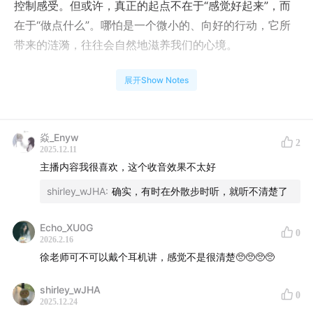
控制感受。但或许，真正的起点不在于“感觉好起来”，而
在于“做点什么”。哪怕是一个微小的、向好的行动，它所
带来的涟漪，往往会自然地滋养我们的心境。
有时，我们抱怨环境，却迟迟不改变——这很可能是因
展开Show Notes
为，改变意味着要离开熟悉的“舒适区”，直面未知的勇
气。我们总以为需要更多时间准备，但实际上，我们等待
的往往是那份付诸行动的决心。
焱_Enyw
2
2025.12.11
主播内容我很喜欢，这个收音效果不太好
心理咨询不是magic pill，咨询的最终目的，也并非是让
你永远停留在此，而是陪伴你积蓄力量，重新回到现实生
shirley_wJHA
:
确实，有时在外散步时听，就听不清楚了
活，去建立更真实、更负责的关系。
Echo_XU0G
0
2026.2.16
负责，听上去沉重，但它恰恰是自由的核心。当你愿意为
徐老师可不可以戴个耳机讲，感觉不是很清楚🥺🥺🥺🥺
自己的选择和行为承担责任时，你便拿回了人生的方向
盘。今天，我们将一起探讨这些话题。欢迎收听，愿你在
shirley_wJHA
0
此找到一份觉察与前进的柔和力量。
2025.12.24