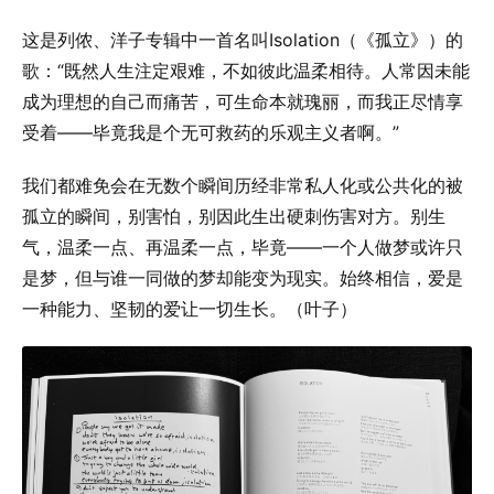
这是列侬、洋子专辑中一首名叫Isolation（《孤立》）的
歌：“既然人生注定艰难，不如彼此温柔相待。人常因未能
成为理想的自己而痛苦，可生命本就瑰丽，而我正尽情享
受着——毕竟我是个无可救药的乐观主义者啊。”
我们都难免会在无数个瞬间历经非常私人化或公共化的被
孤立的瞬间，别害怕，别因此生出硬刺伤害对方。别生
气，温柔一点、再温柔一点，毕竟——一个人做梦或许只
是梦，但与谁一同做的梦却能变为现实。始终相信，爱是
一种能力、坚韧的爱让一切生长。（叶子）