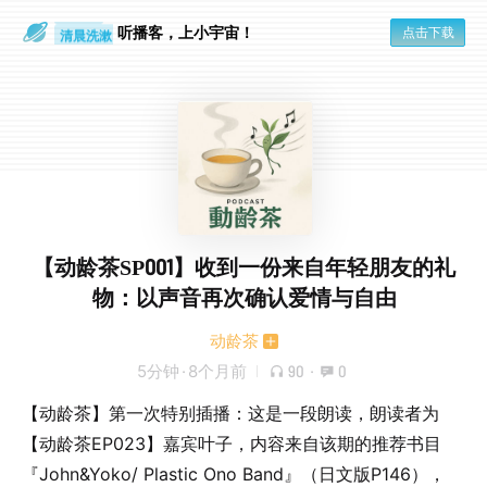
做家务
清晨洗漱
听播客，上小宇宙！
点击下载
【动龄茶SP001】收到一份来自年轻朋友的礼
物：以声音再次确认爱情与自由
动龄茶
5分钟
·
8个月前
90
·
0
【动龄茶】第一次特别插播：这是一段朗读，朗读者为
【动龄茶EP023】嘉宾叶子，内容来自该期的推荐书目
『John&Yoko/ Plastic Ono Band』（日文版P146），