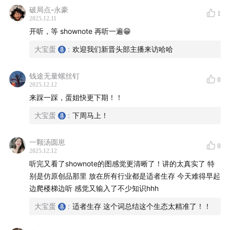
破局点-永豪
1
2025.12.11
开听，等 shownote 再听一遍😁
大宝蛋
:
欢迎我们新晋头部主播来访哈哈
钱途无量螺丝钉
0
2025.12.12
来踩一踩，蛋姐快更下期！！
大宝蛋
:
下周马上！
一颗汤圆崽
0
2025.12.12
听完又看了shownote的图感觉更清晰了！讲的太真实了 特
别是仿原创品那里 放在所有行业都是适者生存 今天难得早起
边爬楼梯边听 感觉又输入了不少知识hhh
大宝蛋
:
适者生存 这个词总结这个生态太精准了！！