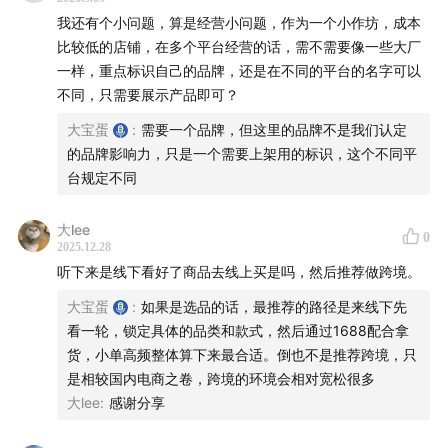
验和卖家生存之间的博弈。
我还有个小问题，算是经营小问题，作为一个小作坊，成本
|
37:00
| 连“库存”都是一门大生意：义乌如何将尾货库
比较低的店铺，在多个平台经营的话，需不需要像一些大厂
存发展成一条成熟的产业链？
一样，重点标识自己的品牌，还是在不同的平台的名字可以
|
38:37
不同，只需要展示产品即可？
| 内贸批发平台深度解析：如何像专业人士一样
使用1688和义乌购？如何识别真正的“超级工厂”？
大宝蛋
:
需要一个品牌，但这里的品牌不是我们认定
|
47:15
| 颠覆认知的供应链真相：为什么山东生产的配
的品牌影响力，只是一个需要上架用的标识，这个不同平
台规定不同
件，在义乌拿货可能比去山东还便宜？
|
49:25
| 内贸零售平台红海厮杀：淘宝天猫、京东、抖
大lee
音、小红书、拼多多的真实生态与入场门槛。
0
2025.12.28
|
53:49
| 给普通创业者的真心建议：为什么内容电商
听下来是线下看好了商品去线上买是吗，然后推荐做跨境。
（视频号、小红书）可能是更好的起点？以及“多平台布
大宝蛋
:
如果是选品的话，最推荐的路径是来线下先
局”的重要性。
看一轮，锁定具体的品类和款式，然后通过1688配合拿
|
58:21
| 原创者的窘境：为什么在国内市场，原创设计
货，小单高频整体算下来最合适。倒也不是推荐跨境，只
常常难以形成壁垒？
是相较国内电商之卷，跨境的环境会相对宽松很多
|
01:00:07
大lee
:
| 下期预告：下一期，我们将把目光转向更广
感谢分享
阔的海外市场，深入聊聊外贸批发与零售的区别！