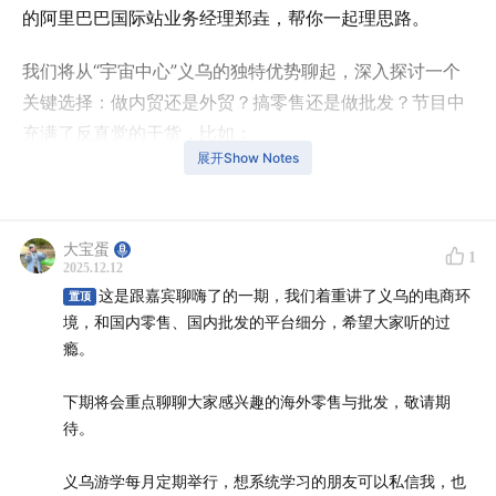
的阿里巴巴国际站业务经理郑垚，帮你一起理思路。
我们将从“宇宙中心”义乌的独特优势聊起，深入探讨一个
关键选择：做内贸还是外贸？搞零售还是做批发？节目中
充满了反直觉的干货，比如：
展开Show Notes
为什么“爆单”可能是电商人的噩梦？
为什么从义乌拿货，有时比去山东源头厂家更便宜？
对于普通创业者，为什么B端批发平台可能比C端零售平
大宝蛋
1
2025.12.12
台风险更低？
这是跟嘉宾聊嗨了的一期，我们着重讲了义乌的电商环
置顶
境，和国内零售、国内批发的平台细分，希望大家听的过
如果你希望用最小的风险启动电商事业，这期节目或许能
瘾。
给你一个全新的答案。
下期将会重点聊聊大家感兴趣的海外零售与批发，敬请期
【本期嘉宾】
待。
郑垚：义乌本地人，连续创业者，现阿里巴巴国际站义乌
义乌游学每月定期举行，想系统学习的朋友可以私信我，也