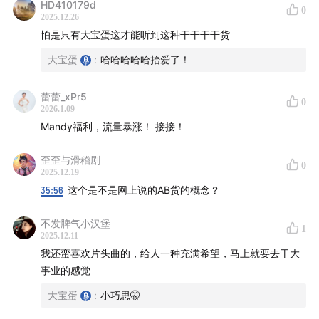
HD410179d
0
2025.12.26
怕是只有大宝蛋这才能听到这种干干干干货
大宝蛋
:
哈哈哈哈哈抬爱了！
蕾蕾_xPr5
0
2026.1.09
Mandy福利，流量暴涨！ 接接！
歪歪与滑稽剧
0
2025.12.19
35:56
这个是不是网上说的AB货的概念？
不发脾气小汉堡
1
2025.12.11
我还蛮喜欢片头曲的，给人一种充满希望，马上就要去干大
事业的感觉
大宝蛋
:
小巧思🤫