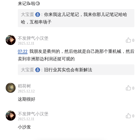
来记📝啦🧐
大宝蛋
:
你来我这儿记笔记，我来你那儿记笔记哈哈
哈，互相串场子
不发脾气小汉堡
0
2025.12.11
07:22
我朋友是衢州的，然后他就是自己跑那个重机械，然后
卖到非洲那边利润还挺可观的
大宝蛋
:
旧行业其实也会有新解法
稻荷树
0
2025.12.12
这期很好
不发脾气小汉堡
0
2025.12.11
小沙发