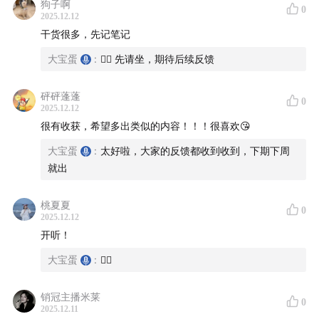
狗子啊
0
2025.12.12
干货很多，先记笔记
大宝蛋
:
✌🏻 先请坐，期待后续反馈
砰砰蓬蓬
0
2025.12.12
（图源：NotebookLM）
很有收获，希望多出类似的内容！！！很喜欢😘
【义乌听见】听友群
大宝蛋
:
太好啦，大家的反馈都收到收到，下期下周
就出
欢迎所有对义乌感兴趣的朋友进入节目专属听友群，探讨
交流【义乌内外】发生的故事和信息差。
桃夏夏
0
2025.12.12
群内会第一时间更新播客信息，并随机掉落行业干货。
开听！
大宝蛋
:
✌🏻
微信搜索Doubledann，或扫码添加播客主理人大宝蛋，
备注【听友群】，等待拉你入群。期待和大家在群内有更
销冠主播米莱
0
深入的交流。
2025.12.11