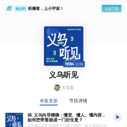
听播客，上小宇宙！
点击下载
散步时
通勤路上
79784
已订阅
义乌听见
大宝蛋
单集更新
节目详情
26. 义乌向导狒狒：懂货、懂人、懂内容，
如何把带逛做成一门好生意？
在拥有8万家店铺的义乌商贸城里，真正稀缺的不