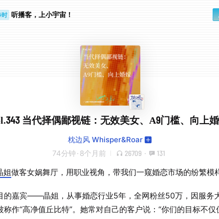
步时
勤路上
听播客，上小宇宙！
ol.343 当代择偶鄙视链：无效美女、A9门槛、向上
枕边风 Whisper&Roar
74分钟
·
8个月前
26709
·
131
晶姐
做客女娲舞厅，用职业视角，带我们一窥婚恋市场的纷繁模
目的嘉宾——晶姐，从事婚恋行业5年，全网粉丝50万，因服务
被称作“高净值丘比特”。她常对自己的客户说：“你们的目标不仅