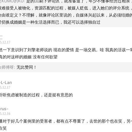
是KUMO的KU
:
是的🙂‍↕️刷下评论区，就准备退了，年少不懂事经历过相亲
很难接受人被物化，资源匹配的过程，被媒人贬低，进入她们的评分系统
分由谁定义？不理解，就像评论区里说的，自媒体兴起以来，从必须结婚
经切换成婚姻是一种生活选择而已，我还可以选择独自过
谈播客网络旗下播客：
大内密谈
、
枕边风
、
空岛
、
随便聪明
、
淮
以在这里找到我们：
匸
5.12.17
然一下意识到了刘擎老师说的 现在的爱情 是一场交易。哇 我真的活该一
：
@miya
、
@深夜谈谈
真的对这样的婚姻 没有任何欲望
@枕边风theuglytruth
余师傅呀
:
无比赞同！
号：枕边风theuglytruth
-L-Lan
5.12.17
箱：biz@midnightalks.com
听听焦虑被制造的过程，还是挺有意思的
arus-
5.12.16
播对于好几个案例里的受害者，都有点不尊重了，去世的那个也在笑，另
在笑