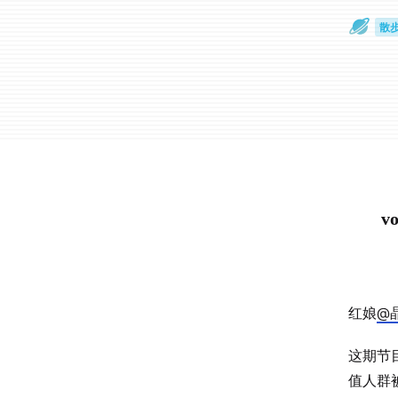
散
通
v
红娘
@
这期节
值人群