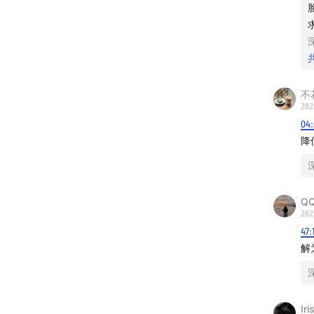
筛选好
己负责
--时间
01:38
相
不
202
08:43
美
04
降
15:45
六
22:44
A
Q
202
33:14
令
47:
解
40:38
不
47:00
男
Ir