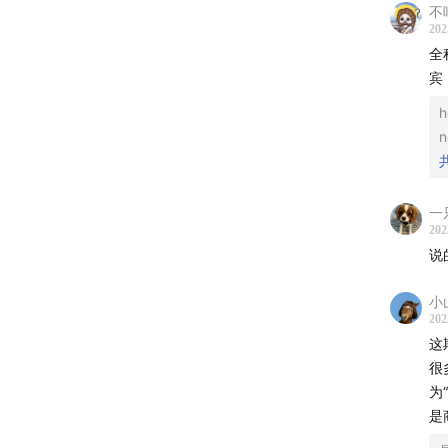
不
202
全
宾
h
--本期
主播 / m
一
202
嘉宾 /
说
后期 /
小
202
制作人 /
这
很
视觉设计
为
是
--本节