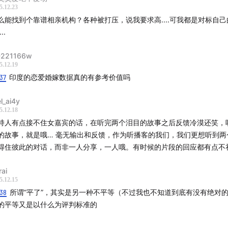
5.12.23
么能找到个靠谱相亲机构？各种被打压，说我要求高....可我都是对标自
..
221166w
5.12.19
37
印度的恋爱婚嫁数据真的有参考价值吗
l_ai4y
5.12.18
持人有点接不住女嘉宾的话，在听完两个泪目的故事之后反馈冷漠还笑，
的故事，就是哦… 毫无输出和反馈，作为听播客的我们，我们更想听到两
得住彼此的对话，而非一人分享，一人哦。有时候的片段的回应都有点不
rai
5.12.15
:38
所谓“平了”，其实是另一种不平等（不过我也不知道到底有没有绝对
的平等又是以什么为评判标准的