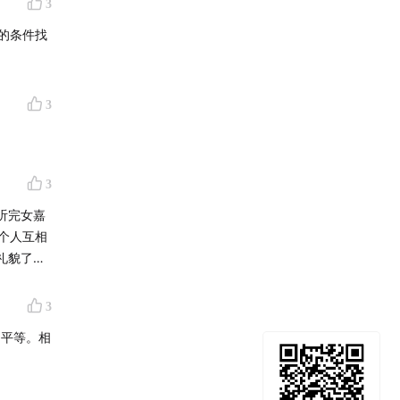
3
己的条件找
3
3
听完女嘉
个人互相
礼貌了…
3
的平等。相