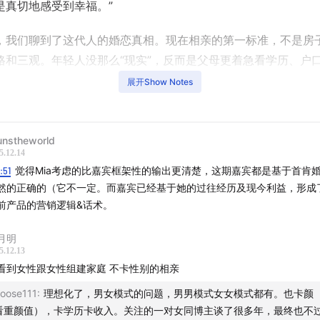
是真切地感受到幸福。”
，我们聊到了这代人的婚恋真相。现在相亲的第一标准，不是房
格和三观。年轻人没那么“现实”，反而是父母更着急看学历、户
。一线城市里，优质女性扎堆，优质男性稀缺，比例一度达到
1:7
展开Show Notes
是没人要，是好选项太少了。
了个扎心概念：“有效美女”和“无效美女”。前者名校毕业，家庭
unstheworld
源；后者仅有美貌，却无背景支撑，在高端婚恋市场只能寸步难
5.12.14
0:51
觉得Mia考虑的比嘉宾框架性的输出更清楚，这期嘉宾都是基于首肯
感慨到：“单出一张颜值牌，赢不了这局。”
然的正确的（它不一定。而嘉宾已经基于她的过往经历及现今利益，形成
前产品的营销逻辑&话术。
爱，才是最有力的武器。晶姐的一个客户，一位42岁的德企高管
被相亲对象坚定陪伴。这让拥有专业匹配技能的晶姐也明白到，
月明
也抵不过真挚的感情。此外，晶姐还面对过宣称追求者都是厅长
5.12.13
A9男的女客户的抱怨。
看到女性跟女性组建家庭 不卡性别的相亲
oose111
:
理想化了，男女模式的问题，男男模式女女模式都有。也卡颜
己也曾闪婚、为前夫担债、孕期独自还债。正因走过坑，她才坚
看重颜值），卡学历卡收入。关注的一对女同博主谈了很多年，最终也不