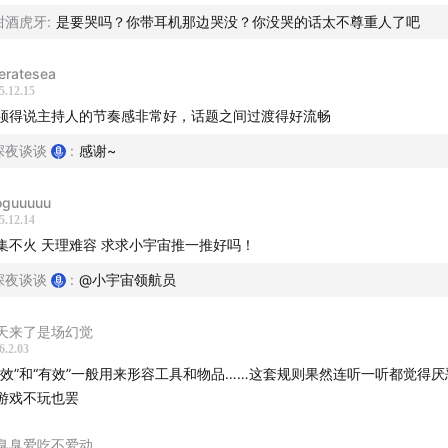
甜酒虎牙
:
是要哭吗？你带耳机那边哭没？你没哭的话太不尊重人了吧
eratesea
5.12.15
须得说主持人的节奏感非常好，话题之间过渡得好流畅
深夜谈谈
:
感谢~
oguuuuu
5.12.14
集不火 天理难容 求求小宇宙推一推好吗！
深夜谈谈
:
@小宇宙领航员
天来了是场幻觉
6.2.03
无效”和“有效”一般用来形容工具和物品……这套规则果然连听一听都觉得
游戏不玩也罢
臭臭爱吃不爱动