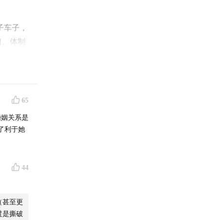
子车子，
口、体制
——“剩
有经济实
65
行。
婚姻关系是
了利于她
，抗癌
再理性的
44
级别，反
（甚至更
持帮别人
过是撕破