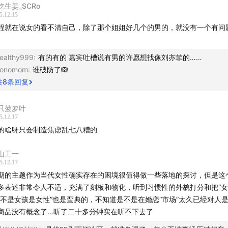
吃生姜_SCRo
5.12.15
程就在说女的看不清自己，除了那个姐姐好几个的男的，就没有一个有问
ealthy999
:
有的有的 嘉宾吐槽说有男的许愿想找像刘亦菲的……
nonomom
:
谁破防了🙉
团队--
共
8
条回复
iya
只菠萝叶
5.12.17
 晶姐
的啥呀只会制造焦虑乱七八糟的
 昊宇
山工一
5.12.17
 yiwen
期的主题作为当代女性确实存在的困境很值得做一些落地的探讨，但是这
多表述非常令人不适，充满了刻板和物化，听到习惯性的外貌打分和把“女
 / 小王
“不是女孩是女性”也是蛮典的，不知道是不是在婚恋“市场”太久已经对人
商品没有概念了…听了二十多分钟实在听不下去了
目由深夜谈谈 MidnightNetwork出品—