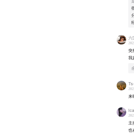
📻
-
深夜谈
-
你还可
六
202
突
小红书
我
微博：
微信公众
Ts
202
商务合作邮
来
Ic
202
主
也