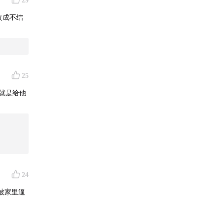
29
改成不结
25
务就是给他
众群，即
24
被家里逼