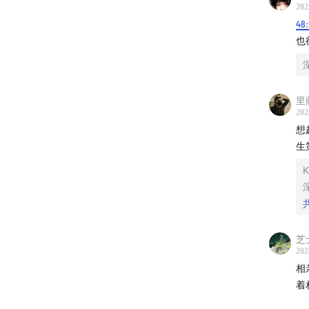
202
53:08
经
48
也
01:00:51
/SONG 
里
--加听
202
想
加深夜谈
生
可进群
K
芝
202
相
着