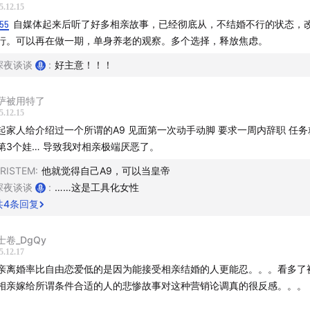
5.12.15
历过遇人不淑的婚姻，才想为别人做筛选
:55
自媒体起来后听了好多相亲故事，已经彻底从，不结婚不行的状态，
行。可以再在做一期，单身养老的观察。多个选择，释放焦虑。
不婚趋势下，红娘还有生意吗？
深夜谈谈
:
好主意！！！
LIST/ Pomplamoose-Oh, Pretty Woman
萨被用特了
友群--
5.12.15
起家人给介绍过一个所谓的A9 见面第一次动手动脚 要求一周内辞职 任
谈子微信（微信号: SYTT-midnightalks）并回复：枕边风听
第3个娃… 导致我对相亲极端厌恶了。
。
RISTEM
:
他就觉得自己A9，可以当皇帝
深夜谈谈
:
……这是工具化女性
共
4
条回复
士卷_DgQy
5.12.17
亲离婚率比自由恋爱低的是因为能接受相亲结婚的人更能忍。。。看多了
相亲嫁给所谓条件合适的人的悲惨故事对这种营销论调真的很反感。。。