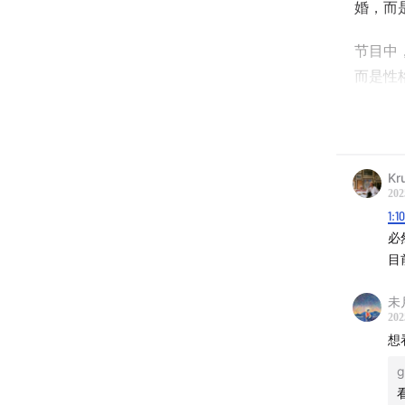
婚，而
节目中
而是性
内身份
女”不
晶姐讲
Kr
力或资
202
1:1
miya
必
目
当然，
期间仍
未
匹配，
202
复拉黑
想
g
晶姐自