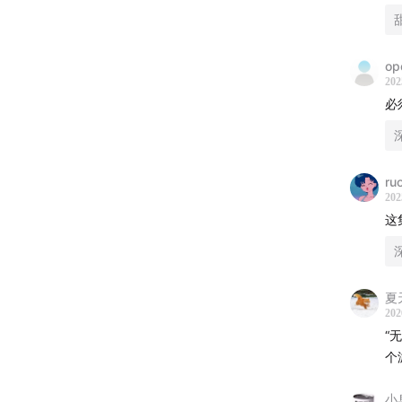
op
202
必
ru
202
这
夏
202
“
个
小