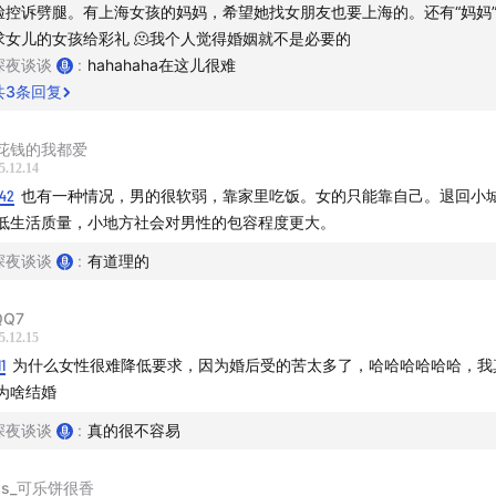
的婚恋对象。婚前查征信、看原生家庭、验资产，这些不是势利
脸控诉劈腿。有上海女孩的妈妈，希望她找女朋友也要上海的。还有“妈妈
。如果你也在爱与现实之争感兴趣，欢迎收听本期节目～～
求女儿的女孩给彩礼 🫠我个人觉得婚姻就不是必要的
深夜谈谈
:
hahahaha在这儿很难
戳--
共
3
条回复
亲人群画像
花钱的我都爱
5.12.14
貌这张牌，不能单出
:42
也有一种情况，男的很软弱，靠家里吃饭。女的只能靠自己。退回小
低生活质量，小地方社会对男性的包容程度更大。
边形匹配法则
深夜谈谈
:
有道理的
9家庭的门槛
QQ7
5.12.15
人落泪的真爱案例
11
为什么女性很难降低要求，因为婚后受的苦太多了，哈哈哈哈哈哈，我
为啥结婚
自量力的奇葩案例
深夜谈谈
:
真的很不容易
女性的婚恋“消费习惯“差异
iss_可乐饼很香