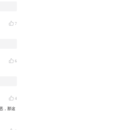
7
6
4
厌恶，那这