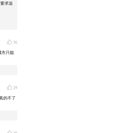
，是对自
”要求追
36
城市只能
29
真的不了