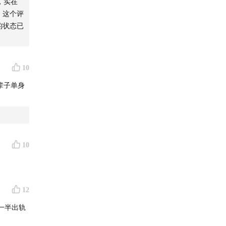
，实在
，这个评
的状态已
海333
10
辈子单身
10
12
一半出轨