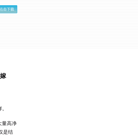
点击下载
婚嫁
样。
大量高净
仅是结