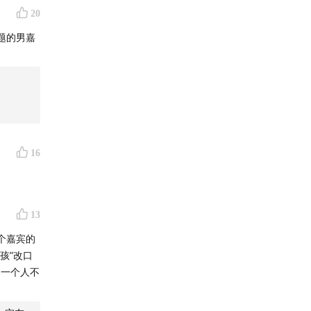
20
题的男嘉
16
13
个嘉宾的
孩”改口
是一个人不