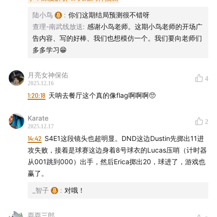
陆小鸟
:
你们这期结局预测很不错呀
查理-南武线放送
:
感谢小鸟老师。这期小鸟老师的开场广
告内容、写的好棒、我们也想模仿一个。我们要向老师们
多多学习😁
月亮女神保佑
4
2025.12.16
1:20:18
天呐去餐厅这个真的像flag啊啊啊🥺
Karate
2
2025.12.17
14:42
S4E1这段镜头也超明显。DND这边Dustin先掷出11进
攻失败，接着是球赛这边身着8号球衣的Lucas压哨（计时器
从001跳到000）出手，然后Erica掷出20，球进了，游戏也
赢了。
_智子
:
对哦！
耍耍三郎