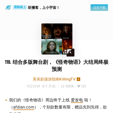
散步时
通勤路上
听播客，上小宇宙！
点击下载
119. 结合多版舞台剧，《怪奇物语》大结局终极
预测
英美剧漫游指南KillingTV
102分钟
·
8个月前
10976
·
123
我们的《怪奇物语》周边终于上线
爱发电
啦！
（
afdian.com
），个别款数量有限，赠品先到先得，欲