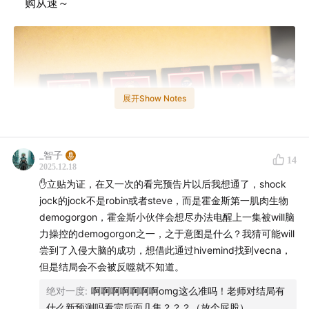
购从速～
展开Show Notes
_智子
14
2025.12.18
✋立贴为证，在又一次的看完预告片以后我想通了，shock
jock的jock不是robin或者steve，而是霍金斯第一肌肉生物
demogorgon，霍金斯小伙伴会想尽办法电醒上一集被will脑
力操控的demogorgon之一，之于意图是什么？我猜可能will
「英美剧漫游指南」成立和《怪奇物语》开播都在2016
尝到了入侵大脑的成功，想借此通过hivemind找到vecna，
年，9年后终于完结，自然要好好告别。
但是结局会不会被反噬就不知道。
绝对一度
:
啊啊啊啊啊啊啊omg这么准吗！老师对结局有
本期话题成员由重启与分别看过英美舞台剧的智子和
什么新预测吗看完后面几集？？？（放个屁股）