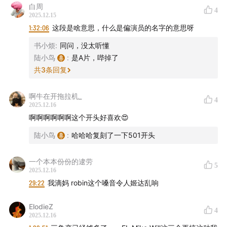
白周
4
2025.12.15
00:00
看过501的人都知道这段剪辑的门道有多深
1:32:06
这段是啥意思，什么是偏演员的名字的意思呀
00:58
《怪奇物语》跨年&元旦Party；怪奇粉丝群
书小烦
:
同问，没太听懂
陆小鸟
:
是A片，哔掉了
03:10
Andy的501伦敦提前场体验分享
共
3
条回复
啊牛在开拖拉机_
4
2025.12.16
啊啊啊啊啊啊这个开头好喜欢😍
陆小鸟
:
哈哈哈复刻了一下501开头
一个本本份份的逮劳
5
2025.12.16
29:22
我滴妈 robin这个嗓音令人姬达乱响
ElodieZ
4
2025.12.16