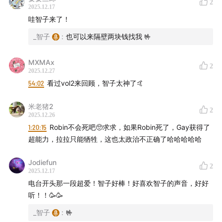
2
2025.12.17
哇智子来了！
_智子
:
也可以来隔壁两块钱找我 🤟
MXMAx
2
2025.12.27
54:02
看过vol2来回顾，智子太神了🤙
米老猪2
2
2025.12.26
1:20:15
Robin不会死吧🥺求求，如果Robin死了，Gay获得了
超能力，拉拉只能牺牲，这也太政治不正确了哈哈哈哈哈
Jodiefun
2
2025.12.17
电台开头那一段超爱！智子好棒！好喜欢智子的声音，好好
听！！🥳🥳
_智子
:
🤟