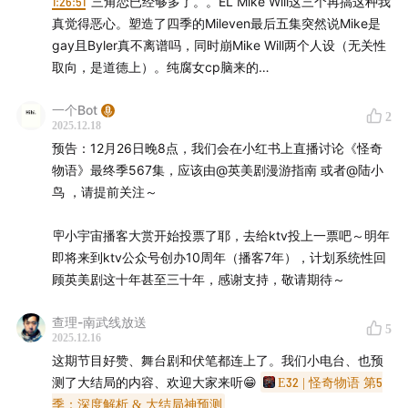
1:26:51
三角恋已经够多了。。EL Mike Will这三个再搞这种我
真觉得恶心。塑造了四季的Mileven最后五集突然说Mike是
gay且Byler真不离谱吗，同时崩Mike Will两个人设（无关性
取向，是道德上）。纯腐女cp脑来的…
一个Bot
2
2025.12.18
预告：12月26日晚8点，我们会在小红书上直播讨论《怪奇
物语》最终季567集，应该由@英美剧漫游指南 或者@陆小
鸟 ，请提前关注～
🪧小宇宙播客大赏开始投票了耶，去给ktv投上一票吧～明年
即将来到ktv公众号创办10周年（播客7年），计划系统性回
顾英美剧这十年甚至三十年，感谢支持，敬请期待～
查理-南武线放送
5
2025.12.16
这期节目好赞、舞台剧和伏笔都连上了。我们小电台、也预
测了大结局的内容、欢迎大家来听😁
E32 | 怪奇物语 第5
季：深度解析 & 大结局神预测