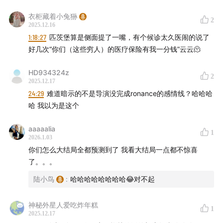
衣柜藏着小兔狲
2
2025.12.16
1:18:27
匹茨堡算是侧面提了一嘴，有个候诊太久医闹的说了
好几次“你们（这些穷人）的医疗保险有我一分钱”云云🫠
06:25
阿k的501-504故事回望
HD934324z
13:35
501: The Crawl
2
2025.12.17
24:29
难道暗示的不是导演没完成ronance的感情线？哈哈哈
16:26
502: The Vanishing of Holly Wheeler
哈 我以为是这个
19:16
503: The Turnbow Trap
aaaaalia
1
2026.1.03
24:30
504: Sorcerer
你们怎么大结局全都预测到了 我看大结局一点都不惊喜
了。。。
26:24
505: Shock Jock 预测：Robin之集
陆小鸟
:
哈哈哈哈哈哈哈哈😂对不起
30:10
官方小说《Oe way or another》里Robin和Nancy
神秘外星人爱吃炸年糕
的故事
1
2025.12.17