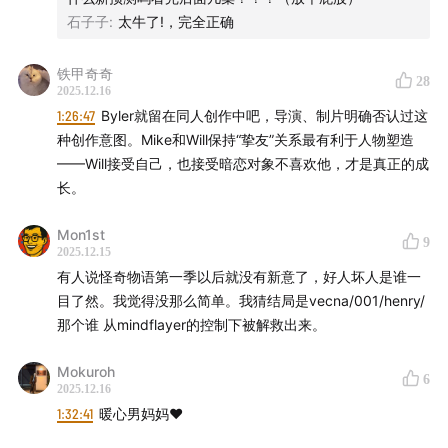
Andy，还有《怪奇物语》超话管理员阿k一起录制，四人
石子子
:
太牛了!，完全正确
详尽的聊了1-4集，梳理了全网各种分析，同时讲述了对剧
集非常重要的舞台剧《First Shadow》（《怪奇物语》剧
铁甲奇奇
28
迷群：公众号后台回复“怪奇”）
2025.12.16
1:26:47
Byler就留在同人创作中吧，导演、制片明确否认过这
- 话题成员 -
种创作意图。Mike和Will保持“挚友”关系最有利于人物塑造
——Will接受自己，也接受暗恋对象不喜欢他，才是真正的成
智子：KillingTV主播，看过怪奇舞台剧（美版），新开
长。
《
两块钱
》播客
Mon1st
9
2025.12.15
Andy Yan
：小红书影视博主，看过两遍怪奇舞台剧（英
有人说怪奇物语第一季以后就没有新意了，好人坏人是谁一
版）和伦敦的第五季提前场
目了然。我觉得没那么简单。我猜结局是vecna/001/henry/
那个谁 从mindflayer的控制下被解救出来。
阿k
：《怪奇物语》微博超话管理员，衣柜字幕组成员
Mokuroh
6
重启：KillingTV主播&
女性剧集专题
负责人之一
2025.12.16
1:32:41
暖心男妈妈❤️
🕙 时间戳