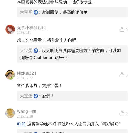
🙏🏻嘉宾的表达也非常流畅，很好很专业！
36:21
哪三类人，更适合尝试外贸批发
大宝蛋
:
谢谢回复，很高的评价❤️
45:37
选平台，其实是在选你要做一门什么样的生意
49:44
走出去，不只是电商趋势，也是个人选择
无事小神仙姐姐
0
53:55
为什么建议亲自来一趟义乌看一看
2026.3.11
想去义乌看看 主播能指个方向吗
【义乌听见】听友群
大宝蛋
:
没太听明白具体需要哪方面的方向，可以加
我微信Doubledann聊一下
欢迎所有对义乌感兴趣的朋友进入节目专属听友群，探讨
交流【义乌内外】发生的故事和信息差。
Nickel321
0
2025.12.27
群内会第一时间更新播客信息，并随机掉落行业干货。
留个脚印👣，支持宝蛋！
大宝蛋
:
爱您！
微信搜索Doubledann，或扫码添加播客主理人大宝蛋，
备注【听友群】，等待拉你入群。期待和大家在群内有更
wang一面
深入的交流。
0
2025.12.20
01:25
这剪辑学啥不好 搞这种令人诟病的开头 “精彩瞬间”