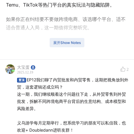
Temu、TikTok等热门平台的真实玩法与隐藏陷阱。
如果你正在纠结要不要做跨境电商、该选哪个平台、适不
适合普通人入局，这一期值得完整听完。
国内电商生态指路EP12:
抖音、小红书、1688、拼多多们
展开Show Notes
都在卷，普通人做电商还有机会吗？
【本期嘉宾】
大宝蛋
2
2025.12.19
郑垚：义乌本地人，连续创业者，现阿里巴巴国际站义乌
EP12我们聊了内贸批发和内贸零售，这期把视角放到外
置顶
区域高级客户经理；擅长从0-1外贸陪跑和生意规划。
贸，这套逻辑还成立吗？
这一期，我们继续顺着这个问题往下走，从外贸零售到外贸
【时间轴】
批发，拆解不同跨境电商平台背后的生意结构、成本模型和
风险差异。
00:00
外贸电商的真实起跑线，真的在同一条线上吗？
义乌游学每月定期举行，想系统学习的朋友可以私信我，也
01:22
承接上期：从内贸批发 / 零售，切到外贸语境
欢迎+ Doubledann进听友群！
02:30
外贸电商先别谈平台，先分清零售和批发