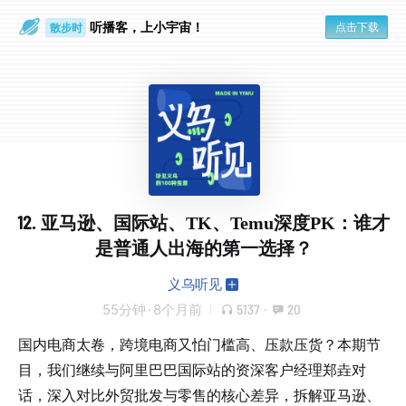
听播客，上小宇宙！
点击下载
散步时
通勤路上
12. 亚马逊、国际站、TK、Temu深度PK：谁才
是普通人出海的第一选择？
义乌听见
55分钟
·
8个月前
5137
·
20
国内电商太卷，跨境电商又怕门槛高、压款压货？本期节
目，我们继续与阿里巴巴国际站的资深客户经理郑垚对
话，深入对比外贸批发与零售的核心差异，拆解亚马逊、