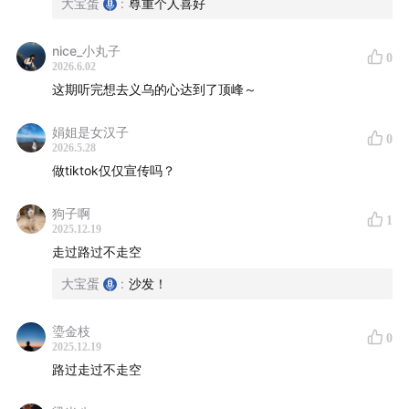
大宝蛋
:
尊重个人喜好
nice_小丸子
0
2026.6.02
这期听完想去义乌的心达到了顶峰～
娟姐是女汉子
0
2026.5.28
做tiktok仅仅宣传吗？
狗子啊
1
2025.12.19
走过路过不走空
大宝蛋
:
沙发！
瑬金枝
0
2025.12.19
路过走过不走空
【关于义乌游学】