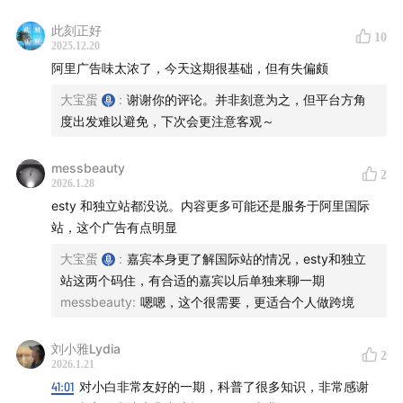
03:21
亚马逊：高门槛、高投入、高稳定的零售模式
此刻正好
10
04:53
海外仓、压货、抽佣，外贸零售的成本是怎么叠加
2025.12.20
阿里广告味太浓了，今天这期很基础，但有失偏颇
的
06:31
TK / TEMU / SHEIN 等平台的合价与平台风险
大宝蛋
:
谢谢你的评论。并非刻意为之，但平台方角
08:12
为什么“不接触客户”的模式，对普通人很致命
度出发难以避免，下次会更注意客观～
10:34
做跨境零售，真正难的不是卖货，是现金流
messbeauty
13:13
跨境培训、社媒卖课，为什么义乌“教的人比做的人
2
2026.1.28
多”
esty 和独立站都没说。内容更多可能还是服务于阿里国际
16:11
速卖通：相对低门槛的外贸零售选择
站，这个广告有点明显
18:09
进入重头戏：什么是外贸批发
大宝蛋
:
嘉宾本身更了解国际站的情况，esty和独立
18:40
为什么外贸批发和义乌的生意逻辑高度匹配
站这两个码住，有合适的嘉宾以后单独来聊一期
21:25
小单快返：外贸批发正在发生的结构性变化
messbeauty
:
嗯嗯，这个很需要，更适合个人做跨境
23:53
普通人为什么更容易从外贸批发跑通
26:42
做外贸批发，本质是一门“靠积累”的生意
刘小雅Lydia
2
2026.1.21
29:15
外贸批发平台怎么选？不同平台的定位差异
41:01
对小白非常友好的一期，科普了很多知识，非常感谢
32:14
不压货、不压款、没有账期意味着什么