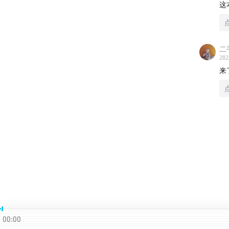
这
04:22
A
二
202
来
09:37
解
13:07
第
00:00