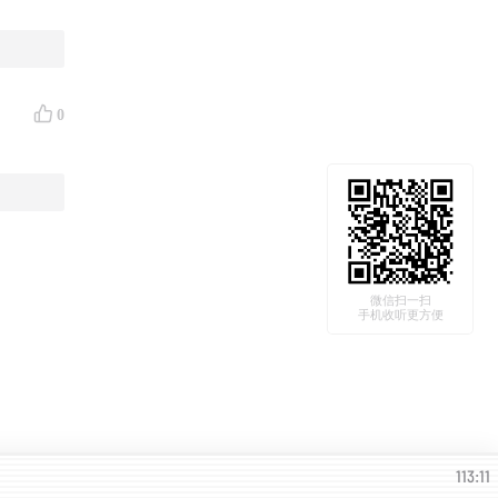
0
。
微信扫一扫
手机收听更方便
113:11