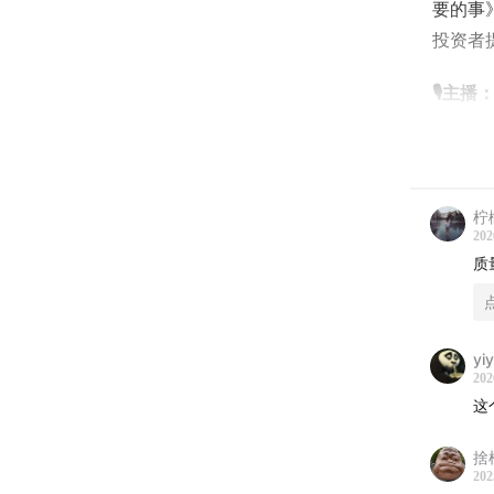
要的事
投资者
🎙️主播
朱昂
🎙️嘉宾
柠
202
Jeff
质
🎯时间
00:
54
yi
202
这
捨
202