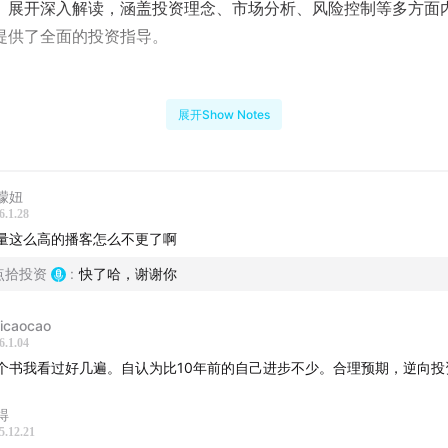
》展开深入解读，涵盖投资理念、市场分析、风险控制等多方面
提供了全面的投资指导。
：
展开Show Notes
：
点拾投资创始人，资深金融从业者，专注于基金经理访谈与研
：
檬妞
6.1.28
：
“截胡不截财”主播 、同名知识星球，小红书：Jeff大截胡。
量这么高的播客怎么不更了啊
轴：
点拾投资
:
快了哈，谢谢你
播客探讨《投资最重要的事》及投资经典书籍
yicaocao
6.1.04
本章节围绕投资话题展开，提及风险是本金永久性亏损，还谈到
个书我看过好几遍。自认为比10年前的自己进步不少。合理预期，逆向投
预测有用就不应防守、分散投资。接着开启财经经典著作解读系
棏
列，本期开篇选霍华德·马克思的《投资最重要的事》，邀请点石
5.12.21