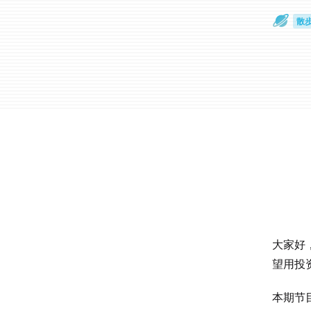
散
通
大家好
望用投
本期节