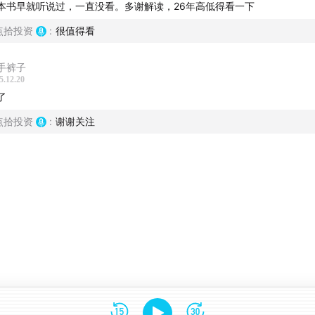
投资朱昂老师解读。
本书早就听说过，一直没看。多谢解读，26年高低得看一下
股投资体验及个人投资背景与学派观点
点拾投资
:
很值得看
本章节主要探讨某本书在实际投资中的运用。朱昂认为书的可操
手裤子
5.12.20
作性强，核心思想是均值回归，关注企业内在价值，受投资者情
了
绪影响，应用于A股投资很有效，A股波动大、轮动快。
点拾投资
:
谢谢关注
读书籍首章“第二层次思维”及投资要点
本章节围绕书籍解读展开，从第一章“学习，第二层次思维”切入
朱昂认为第一章是核心，解释了第一层次思维看表象、随共识，
第二层次思维需独立思考、关注价格和赔率，不能人云亦云，也
非一味对抗市场。
二层次思维强调独立思考与跳出从众心理
本章节围绕第二层次思维展开讨论。Jeff分享试驾新能源车后用
逆向思维买其股票获利的例子，强调多想一步、具备洞察力的重