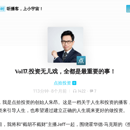
听播客，上小宇宙！
步时
勤路上
Vol17.投资无儿戏，全都是最重要的事！
点拾投资
113分钟
·
8个月前
1422
·
7
，我是点拾投资的创始人朱昂。这是一档关于人生和投资的播客
资来引导人生，也希望通过建立正确的人生观来更好的做投资。
目，我将和“截胡不截财”主播Jeff一起，围绕霍华德·马克斯的《