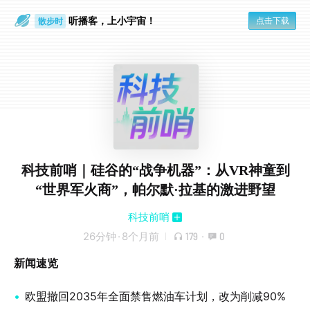
听播客，上小宇宙！
点击下载
散步时
通勤路上
科技前哨｜硅谷的“战争机器”：从VR神童到
“世界军火商”，帕尔默·拉基的激进野望
科技前哨
26分钟
·
8个月前
179
·
0
新闻速览
欧盟撤回2035年全面禁售燃油车计划，改为削减90%