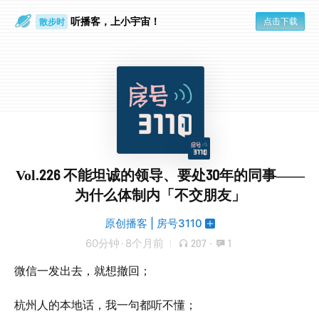
听播客，上小宇宙！
点击下载
散步时
通勤路上
Vol.226 不能坦诚的领导、要处30年的同事——
为什么体制内「不交朋友」
原创播客 | 房号3110
60分钟
·
8个月前
207
·
1
微信一发出去，就想撤回；
杭州人的本地话，我一句都听不懂；