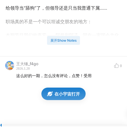
给领导当“舔狗”了，但领导还是只当我普通下属……
职场真的不是一个可以坦诚交朋友的地方：
本期节目我们的嘉宾——阿柴和阿子，同在一家国企文化
展开Show Notes
单位工作。上班8年和6年，明明是同事，却成了彼此在生
活中最难得的朋友，甚至还一起做了档叫《天水桥下》的
播客。本期她们将分享职场中的真实关系成长故事，共同
王大锤_f4go
0
探讨体制内人际关系的独特生态——
2026.1.20
这么好的一期，怎么没有评论，点赞！受用
・为什么说不可能和50多岁的老前辈建忘年交？
在小宇宙打开
・二代现象普遍，相互会更熟悉，自带人际优势？
・不敢说真心话，一句抱怨可能成为你交出的最大“把
柄”？