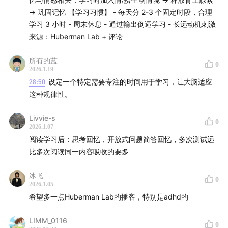
→ 巩固记忆 【学习习惯】 - 每天分 2-3 个固定时段，合理
24:03
排除干扰：独处学习与收起手机的必要性
学习 3 小时 - 周末休息 - 通过输出倒逼学习 - 长远动机刺激
来源：Huberman Lab + 评论
25:21
“看一遍，做一遍，教一遍”：通过输出倒逼输入
所有的蓝
0
2026.1.19
27:45
节奏适应：大脑如何根据固定时间表进入专注状态
28:50
设定一个特定需要专注的时间用于学习，让大脑适应
这种规律性。
30:01
抱负感：长远动机如何支撑枯燥的学习过程
Livvie-s
测试：最强的学习引擎
0
2026.1.07
阅读学习后：思考回忆，开放式问题简答回忆，多次测试远
32:26
核心发现：测试是建立知识而非仅仅评估知识
比多次阅读同一内容吸收的要多
35:44
1917 年的经典实验：思考与回忆远胜于反复阅读
冰飞
0
2026.1.05
38:24
信心陷阱：为什么“学四次”的人自我感觉良好却考得
希望多一点Huberman Lab的播客，特别是adhd的
最差
LIMM_0116
0