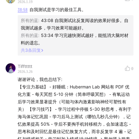
2026.1.19
经元
38:58
自我测试是学习的最佳工具。
09:10
第一次小测验：感受“提取困难”对大脑的信号作用
所有的蓝
:
43:08 自我测试比反复阅读的效果好很多。自
我测试越多，学习效果可能越好。
专注与巩固的生物学
所有的蓝
:
53:34 学习完越快测试越好，能抵消大脑对材
料的遗忘。
11:34
学习第一步：专注力是有限的“腺苷预算”
共
3
条回复
15:08
费劲是好事：那种“苦差事”感正是神经改变的信号
Tiffttttt
0
2026.3.26
16:42
专注力训练：正念冥想与视觉聚焦的科学原理
谢谢评论，我也总结下:
【专注力基础】 - 好睡眠：Huberman Lab 网站有 PDF 优
18:20
学习第二步：神经连接的实际重塑发生在睡眠中
化方案 - 每天冥想 5-10 分钟（简单呼吸冥想） - 有氧运动
后学习效果显著提升（可能与体内激素影响神经可塑性有
21:12
NSDR 协议：如何通过 10 分钟深度休息加速可塑性
关） 【学习技巧】 - 学习过程中停顿 5-30 秒思考，有利于
海马体记忆巩固 - 学习后马上测试（哪怕几秒几分钟），记
顶尖学习者的实战习惯
忆效果提高 50% - 学后不要掏手机转移精力，会加速遗忘 -
思考和及时回忆是最佳记忆恢复方式，而非反复学 4 遍 - 记
22:42
医学生研究：表现最好的学生如何安排日程
忆与情感相关：学习时加入情感/生动情境 → 释放肾上腺素