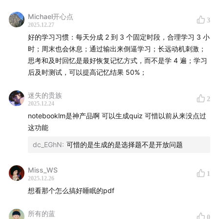
👨‍⚕️ 本期嘉宾
Michael开心点
3
2025.12.27
好的学习习惯：每天分成 2 到 3 个固定时段，合理学习 3 小
Andrew Huberman，斯坦福大学医学院神经生物学和眼
时；周末也会休息；通过输出来倒逼学习；长远动机刺激；
科学教授。他主持的《Huberman Lab》是全球最受欢迎
思考和及时回忆是最好恢复记忆方式，而不是学 4 遍；学习
的健康与科学类播客之一。他致力于将深奥的神经科学转
后及时测试，可以提高记忆结果 50%；
化为简单、免费且实用的生活工具，帮助大众优化睡眠、
专注力、学习能力和身心健康。
迷失的贵族
2
2025.12.24
notebooklm是神产品啊 可以生成quiz 可惜以前从来没点过
⏱️ 时间戳
这功能
00:00
开场 & 播客简介
dc_EGhN
:
可惜的是生成的是选择题不是开放问题
重新定义学习
Miss_WS
1
2025.12.26
01:48
反直觉的学习观：学习是为了对抗自然遗忘
想看那个怎么搞好睡眠的pdf
05:23
神经可塑性真相：加强与削弱连接，而非增加新神
所有的蓝
0