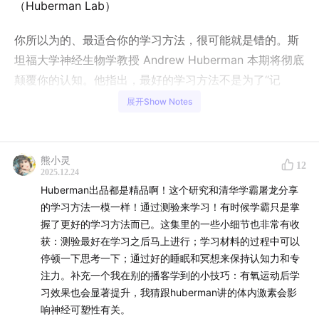
（Huberman Lab）
你所以为的、最适合你的学习方法，很可能就是错的。斯
坦福大学神经生物学教授 Andrew Huberman 本期将彻底
颠覆你的认知。他指出，最好的学习方法不是为了“记
住”，而是为了“对抗遗忘”。在这期节目中，Huberman 教
展开Show Notes
授利用神经科学的前沿研究，拆解了大脑如何通过神经可
塑性来重塑连接。你将听到为什么“突击测验”其实是学习
者的好朋友，为什么反复阅读课本会让你产生掌握知识的
熊小灵
12
2025.12.24
错觉，以及如何利用 NSDR（非睡眠深度休息）和“间隙效
Huberman出品都是精品啊！这个研究和清华学霸屠龙分享
应”让大脑的学习效率提升一倍。这不仅是一场关于大脑机
的学习方法一模一样！通过测验来学习！有时候学霸只是掌
制的科学讲座，更是一套人人可用的高效学习实战协议。
握了更好的学习方法而已。这集里的一些小细节也非常有收
获：测验最好在学习之后马上进行；学习材料的过程中可以
翻译克隆自：
Optimal Protocols for Studying &
停顿一下思考一下；通过好的睡眠和冥想来保持认知力和专
Learning
注力。补充一个我在别的播客学到的小技巧：有氧运动后学
习效果也会显著提升，我猜跟huberman讲的体内激素会影
文字版精华：见
微信公众号（点击跳转）
响神经可塑性有关。