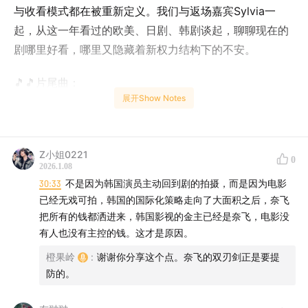
与收看模式都在被重新定义。我们与返场嘉宾Sylvia一
起，从这一年看过的欧美、日剧、韩剧谈起，聊聊现在的
剧哪里好看，哪里又隐藏着新权力结构下的不安。
🎵🎵片尾曲：
展开Show Notes
百年孤独 by 王菲
📺 📺 推荐剧集
Z小姐0221
0
The Hot Spot
2026.1.08
30:33
不是因为韩国演员主动回到剧的拍摄，而是因为电影
中文译名：《热点》（或《小镇星热点》）
已经无戏可拍，韩国的国际化策略走向了大面积之后，奈飞
把所有的钱都洒进来，韩国影视的金主已经是奈飞，电影没
有人也没有主控的钱。这才是原因。
橙果岭
:
谢谢你分享这个点。奈飞的双刃剑正是要提
防的。