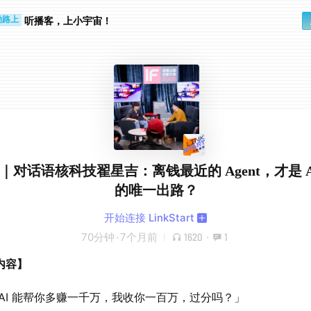
步时
勤路上
听播客，上小宇宙！
.92｜对话语核科技翟星吉：离钱最近的 Agent，才是 AI 
的唯一出路？
开始连接 LinkStart
70分钟
·
7个月前
1620
·
1
内容】
 AI 能帮你多赚一千万，我收你一百万，过分吗？」