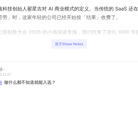
科技创始人翟星吉对 AI 商业模式的定义。当传统的 SaaS 还
苦劳」时，这家年轻的公司已经开始按「结果」收费了。
园创新大会 2026 的小场深谈专场，我们拉来了这位 1996 年
展开Show Notes
tHub 上挖来的 2003 年 CTO，到拒绝伪需求的产品心法，他揭示
nt 创业最残酷也最性感的真相。如果你对「数字员工」取代人类感
酥-
者好奇 AI 到底怎么落地变现，这场对话绝对能刷新你的认知。
5.12.27
16
做什么都不知道就能入选？
本场对话的现场录音，欢迎收听。
】
｜语核科技创始人兼CEO