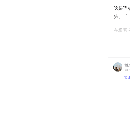
这是语核
头」「
在极客公
CEO。
从 Gi
Age
桃
虑，或
202
12:
以下是
【嘉宾
翟星吉