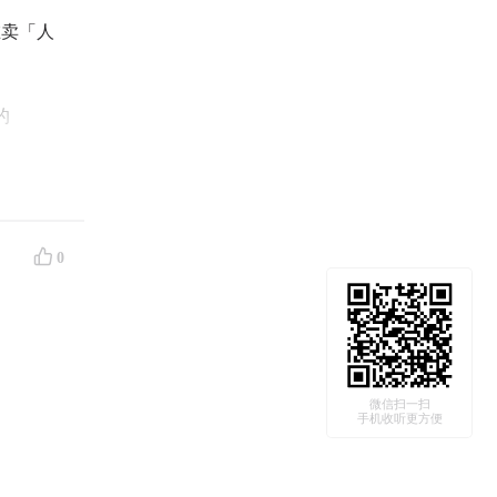
在卖「人
的
了 AI
到焦
0
微信扫一扫
手机收听更方便