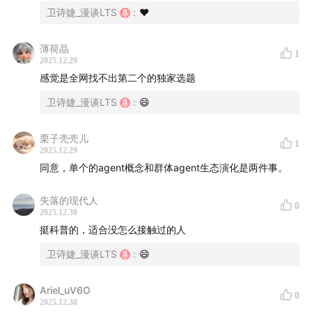
卫诗婕_漫谈LTS
:
❤️
04:29
算法的演进史：从机器学习，到算法智能体自演化
薄荷晶
什么是算法？
1
2025.12.29
感觉是全网找不出第二个的独家选题
算法的四阶段：基础算法、概率与搜索算法、机器学习
卫诗婕_漫谈LTS
:
😄
与深度学习、大模型与智能体自演化
机器学习是靠数据驱动的
栗子壳壳儿
1
2025.12.29
从机器学习到深度学习：神经网络结构越来越深
同意，单个的agent概念和群体agent生态演化是两件事。
人脸识别，就是一种算法
失落的现代人
0
2025.12.30
过去的算法优化更多是「一次性」，Agent生态能打造
挺科普的，适合没怎么接触过的人
「持续进化」
卫诗婕_漫谈LTS
:
😄
08:36
中美在算法智能体方向的前沿探索
Ariel_uV6O
0
2025.12.30