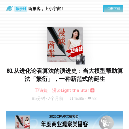
听播客，上小宇宙！
点击下载
散步时
通勤路上
60.从进化论看算法的演进史：当大模型帮助算
法「繁衍」，一种新范式的诞生
卫诗婕｜漫谈Light the Star
85分钟
·
7个月前
15385
·
52