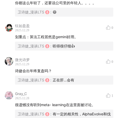
5月谷歌推出Alpha Evolve，一种基于大模型的进化算
你都这么年轻了，还要说公司里的年轻人。。。。
法智能体
卫诗婕_漫谈LTS
:
😄
Alpha Evolve 的前身是Deepmind 的 Fun search
钰如盈盈
0
数学家陶哲轩，用 Alpha Evolve 破解了世界级难题
2025.12.29
划重点：算法工程居然是gemini好用。
Erdos#1026
卫诗婕_漫谈LTS
:
听得很仔细👍
谷歌的Alpha Evolve 主要用于科研，而中国百度伐谋
瞄准了产业界
微光诗梦
0
2025.12.29
产业界里，藏着哪些机会？
诗婕会出年终复盘吗？
卫诗婕_漫谈LTS
:
正在肝…会有
算法所在的场景，都是高价值场景：如滴滴的大数据算
法，就是最核心的商业命脉
Gray_C
1
2025.12.28
13:16
Why now？大模型驱动算法自进化，为什么是现
很遗憾没有听到meta- learning在这里面被讨论。
在？
卫诗婕_漫谈LTS
:
有一定的相关性，AlphaEvolve和伐