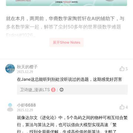
就在本月，两周前，华裔数学家陶哲轩在AI的辅助下，与
多名数学家一起，解答了尘封50多年的世界级数学难题
Erdos#1026.。
展开Show Notes
国内鲜少关注到，陶哲轩所运用的工具，是谷歌在今年5
月推出的
Google AlphaEvolve
——一种
基于大语言模型
（LLM）的进化算法编码智能体
（Evolutionary Coding
秋天的樱子
5
2025.12.29
Agent）。
在Jane这总能听到别处没听说过的选题，这期感觉好厉害
AlphaEvolve 背后，是
大模型让算法实现自进化的一种新
卫诗婕_漫谈LTS
:
😊
范式。
小虾6688
4
而在中国，同样前沿的研究也正在进行，算法智能体，也
2025.12.29
就像达尔文《进化论》中，5个岛屿之间的物种可相互结合繁
悄然在各行业落地。
衍，算法与算法之间，也可以借由大模型实现高速「繁
衍」，找到全局最优解，生成高价值的新算法。太酷了