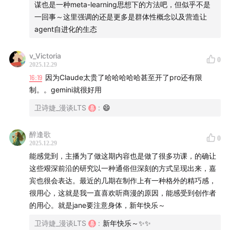
技术的转折点是什么时候？
谋也是一种meta-learning思想下的方法吧，但似乎不是
推理能力，为算法Agent 自进化打底
一回事～这里强调的还是更多是群体性概念以及营造让
agent自进化的生态
21:45
用进化论的思路，做 AI Agent 的演化生态
v_Victoria
0
达尔文进化论，5个岛屿，与全局最优解
2025.12.29
16:19
因为Claude太贵了哈哈哈哈哈甚至开了pro还有限
让算法之间进行「繁衍」，生成高价值的新算法
制。。gemini就很好用
卫诗婕_漫谈LTS
:
😄
把定义写清楚，评估写清楚，找寻最优算法的工作交给
AI
醉逢歌
0
2025.12.29
靠人的评估器，筛选最优算法
能感觉到，主播为了做这期内容也是做了很多功课，的确让
这些艰深前沿的研究以一种通俗但深刻的方式呈现出来，嘉
大模型时代，推荐算法的优化可能由 AI 来完成
宾也很会表达。最近的几期在制作上有一种格外的精巧感，
用Scaling up的能力，计算出最优路径
很用心，这就是我一直喜欢听商漫的原因，能感受到创作者
的用心。就是jane要注意身体，新年快乐～
算法有两类：决策算法和预测算法
卫诗婕_漫谈LTS
:
新年快乐～✨✨