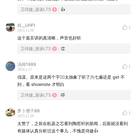
算法本质是数学问题，这就来到了大模型的舒适区。
卫诗婕_漫谈LTS
:
👍
因此，今天和大家聊聊
一个新趋势：算法进化智能体。
娃__UHFt
2
本期嘉宾安南毕业于清华自动化专业，他将为我们
梳理算
2025.12.30
法的演进史，以及在当下的大模型时代，算法的自演进机
这个嘉宾讲的真清晰，声音也好听
制将会如何改造社会的生产力和生产关系
。
卫诗婕_漫谈LTS
:
👏
这期的话题有一定的专业性，不过不用担心，我们将延续
汤姆1989
1
商漫一贯的风格，把一项艰深的技术讲得通俗易懂和有
2026.1.27
伐谋。原来是这两个字🤦‍♂️太抽象了听了六七遍还是 get 不
趣。
到，看 shownote 才明白
本期嘉宾： 李安南 （百度伐谋产品负责人）
卫诗婕_漫谈LTS
:
🤣
本期Shownotes：
萝卜缨子88
1
2025.12.29
02:23
安南的个人履历-清华自动化毕业，从CV（计算机
太赞了，之前在机器之芯看到陶哲轩的新闻，后面就没看到
视觉）到大模型
有媒体认真分析过这个事儿，不愧是诗婕👍