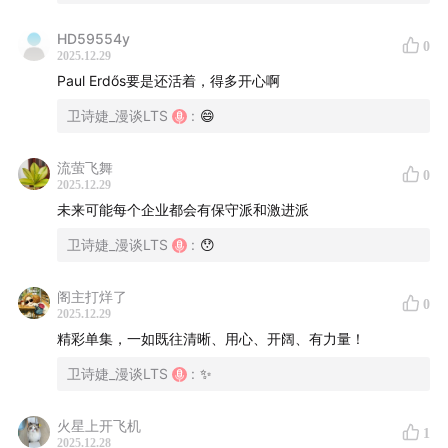
SFT（微调）会逐渐边缘化，要让算法自进化
HD59554y
0
33:38
toB 的应用，可行度与商业模式
2025.12.29
Paul Erdős要是还活着，得多开心啊
中国有许多垂直小霸王，「我们为他们做一个算法
卫诗婕_漫谈LTS
:
😄
demo，客户非常开心」
流萤飞舞
0
从小场景，到深度尝试
2025.12.29
未来可能每个企业都会有保守派和激进派
Agent infra：算法自演进生态的基石
卫诗婕_漫谈LTS
:
😯
建Agent 生态：机会属于大公司还是创业公司？
阁主打烊了
0
Palantir（
帕兰蒂尔，一家已上市的美国大数据分析公
2025.12.29
司）
的商业模式：把前台工程师放进企业，类似于效率
精彩单集，一如既往清晰、用心、开阔、有力量！
先锋
卫诗婕_漫谈LTS
:
✨
从SaaS模式，到RaaS 模式（按结果付费）
火星上开飞机
1
2025.12.28