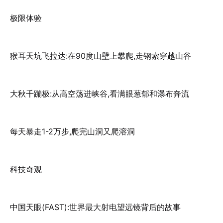
极限体验
猴耳天坑飞拉达:在90度山壁上攀爬,走钢索穿越山谷
大秋千蹦极:从高空荡进峡谷,看满眼葱郁和瀑布奔流
每天暴走1-2万步,爬完山洞又爬溶洞
科技奇观
中国天眼(FAST):世界最大射电望远镜背后的故事