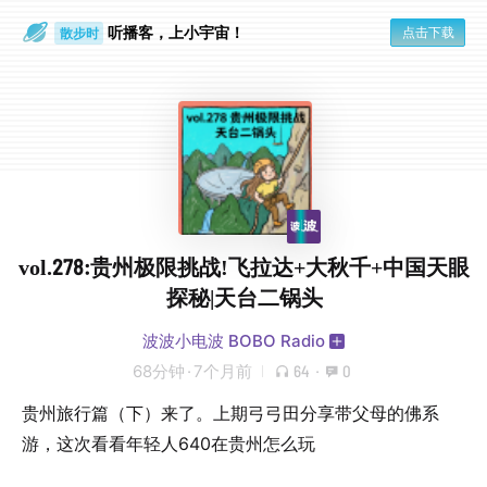
听播客，上小宇宙！
点击下载
散步时
通勤路上
vol.278:贵州极限挑战!飞拉达+大秋千+中国天眼
探秘|天台二锅头
波波小电波 BOBO Radio
68分钟
·
7个月前
64
·
0
贵州旅行篇（下）来了。上期弓弓田分享带父母的佛系
游，这次看看年轻人640在贵州怎么玩